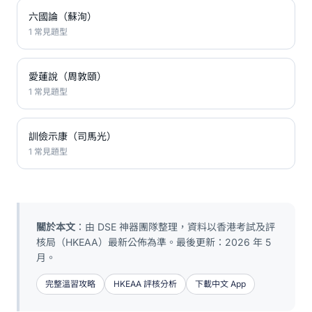
六國論（蘇洵）
1 常見題型
愛蓮說（周敦頤）
1 常見題型
訓儉示康（司馬光）
1 常見題型
關於本文
：由 DSE 神器團隊整理，資料以香港考試及評
核局（HKEAA）最新公佈為準。最後更新：2026 年 5
月。
完整溫習攻略
HKEAA 評核分析
下載中文 App