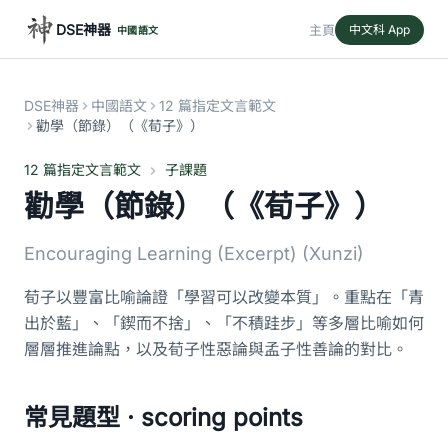
DSE神器
主頁
中文科 App
中國語文
DSE神器
中國語文
12 篇指定文言範文
勸學（節錄）（《荀子》）
12 篇指定文言範文
子課題
勸學（節錄）（《荀子》）
Encouraging Learning (Excerpt) (Xunzi)
荀子以豐富比喻論證「學習可以改變本質」。重點在「青
出於藍」、「鍥而不捨」、「不積跬步」等多層比喻如何
層層推進論點，以及荀子性惡論與孟子性善論的對比。
常見題型 · scoring points