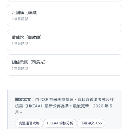
六國論（蘇洵）
1 常見題型
愛蓮說（周敦頤）
1 常見題型
訓儉示康（司馬光）
1 常見題型
關於本文
：由 DSE 神器團隊整理，資料以香港考試及評
核局（HKEAA）最新公佈為準。最後更新：2026 年 5
月。
完整溫習攻略
HKEAA 評核分析
下載中文 App