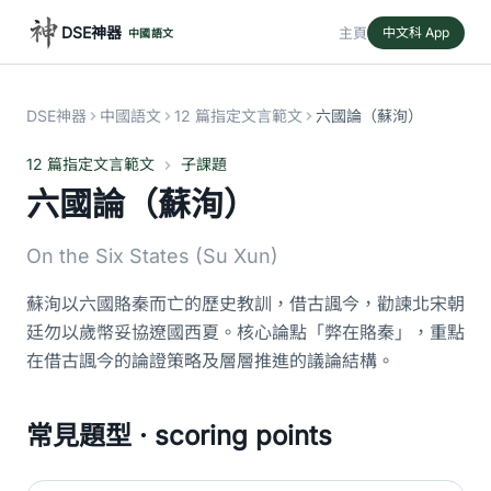
DSE神器
主頁
中文科 App
中國語文
DSE神器
中國語文
12 篇指定文言範文
六國論（蘇洵）
12 篇指定文言範文
子課題
六國論（蘇洵）
On the Six States (Su Xun)
蘇洵以六國賂秦而亡的歷史教訓，借古諷今，勸諫北宋朝
廷勿以歲幣妥協遼國西夏。核心論點「弊在賂秦」，重點
在借古諷今的論證策略及層層推進的議論結構。
常見題型 · scoring points