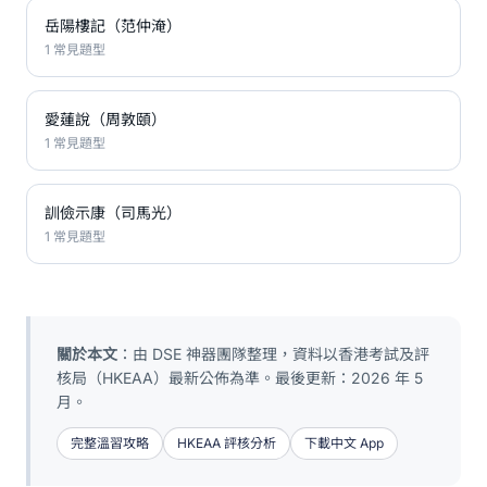
岳陽樓記（范仲淹）
1 常見題型
愛蓮說（周敦頤）
1 常見題型
訓儉示康（司馬光）
1 常見題型
關於本文
：由 DSE 神器團隊整理，資料以香港考試及評
核局（HKEAA）最新公佈為準。最後更新：2026 年 5
月。
完整溫習攻略
HKEAA 評核分析
下載中文 App