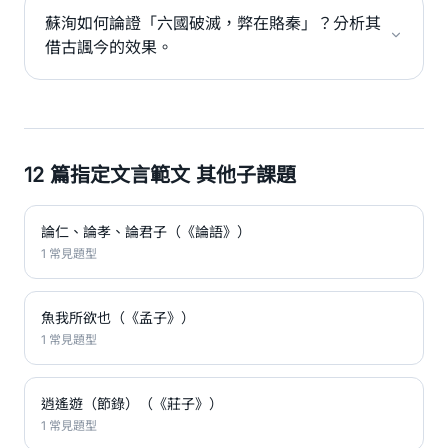
蘇洵如何論證「六國破滅，弊在賂秦」？分析其
借古諷今的效果。
12 篇指定文言範文 其他子課題
論仁、論孝、論君子（《論語》）
1 常見題型
魚我所欲也（《孟子》）
1 常見題型
逍遙遊（節錄）（《莊子》）
1 常見題型