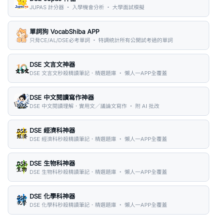
JUPAS 計分器 ・ 入學機會分析 ・ 大學面試模擬
單詞狗 VocabShiba APP
只背CE/AL/DSE必考單詞 ・ 特調統計所有公開試考過的單詞
DSE 文言文神器
DSE 文言文秒殺精讀筆記．精選題庫 ・ 懶人一APP全覆蓋
DSE 中文閱讀寫作神器
DSE 中文閱讀理解．實用文／議論文寫作 ・ 附 AI 批改
DSE 經濟科神器
DSE 經濟科秒殺精讀筆記．精選題庫 ・ 懶人一APP全覆蓋
DSE 生物科神器
DSE 生物科秒殺精讀筆記．精選題庫 ・ 懶人一APP全覆蓋
DSE 化學科神器
DSE 化學科秒殺精讀筆記．精選題庫 ・ 懶人一APP全覆蓋