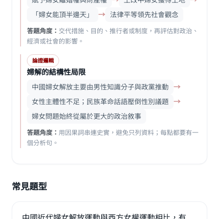
「婦女能頂半邊天」
→
法律平等領先社會觀念
答題角度：
交代措施、目的、推行者或制度，再評估對政治、
經濟或社會的影響。
論證邏輯
婦解的結構性局限
中國婦女解放主要由男性知識分子與政黨推動
→
女性主體性不足；民族革命話語壓倒性別議題
→
婦女問題始終從屬於更大的政治敘事
答題角度：
用因果詞串連史實，避免只列資料；每點都要有一
個分析句。
常見題型
中國近代婦女解放運動與西方女權運動相比，有