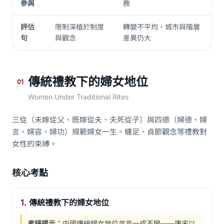
參與
務
評估
限制深植於制度
轉變不平均，城市與階層
句
與觀念
差異仍大
傳統禮教下的婦女地位
01
Women Under Traditional Rites
三從（未嫁從父、既嫁從夫、夫死從子）與四德（婦德、婦
言、婦容、婦功）規範婦女一生。纏足、貞節觀念等禮教對
女性的束縛。
核心考點
1.
傳統禮教下的婦女地位
考評提示：
中國傳統婦女地位並非一成不變——唐宋以