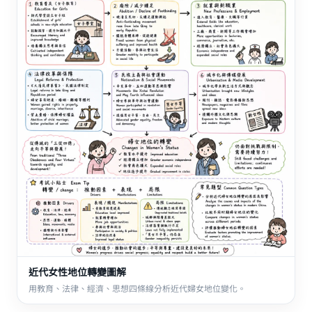
近代女性地位轉變圖解
用教育、法律、經濟、思想四條線分析近代婦女地位變化。