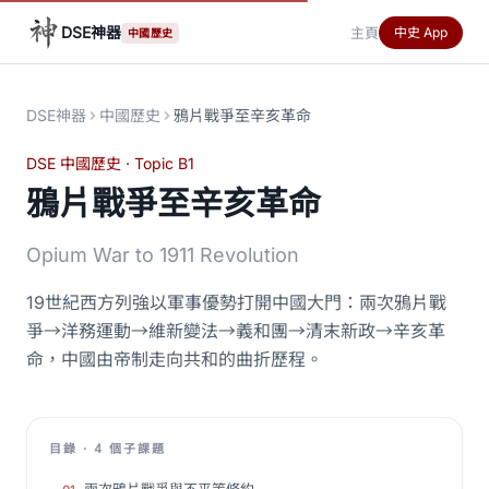
DSE神器
主頁
中史 App
中國歷史
DSE神器
中國歷史
鴉片戰爭至辛亥革命
DSE 中國歷史 · Topic B1
鴉片戰爭至辛亥革命
Opium War to 1911 Revolution
19世紀西方列強以軍事優勢打開中國大門：兩次鴉片戰
爭→洋務運動→維新變法→義和團→清末新政→辛亥革
命，中國由帝制走向共和的曲折歷程。
目錄 · 4 個子課題