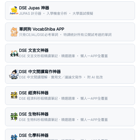
DSE Jupas 神器
JUPAS 計分器 ・ 入學機會分析 ・ 大學面試模擬
單詞狗 VocabShiba APP
只背CE/AL/DSE必考單詞 ・ 特調統計所有公開試考過的單詞
DSE 文言文神器
DSE 文言文秒殺精讀筆記．精選題庫 ・ 懶人一APP全覆蓋
DSE 中文閱讀寫作神器
DSE 中文閱讀理解．實用文／議論文寫作 ・ 附 AI 批改
DSE 經濟科神器
DSE 經濟科秒殺精讀筆記．精選題庫 ・ 懶人一APP全覆蓋
DSE 生物科神器
DSE 生物科秒殺精讀筆記．精選題庫 ・ 懶人一APP全覆蓋
DSE 化學科神器