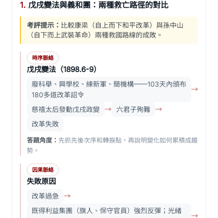
1.
戊戌變法與義和團：兩種救亡路徑的對比
考評提示：
比較康梁（自上而下和平改革）與孫中山
（自下而上武裝革命）兩種救國路線的成敗。
時序脈絡
戊戌變法（1898.6-9）
廢科舉、興學校、練新軍、簡機構——103天內頒布
→
180多道改革詔令
慈禧太后發動戊戌政變
→
六君子殉難
→
改革失敗
答題角度：
先抓先後次序和轉捩點，再說明變化如何累積成趨
勢。
因果脈絡
失敗原因
改革過急
→
既得利益集團（旗人、保守官員）強烈反彈；光緒
→