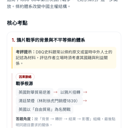
放。條約體系改變中國主權結構。
核心考點
1.
鴉片戰爭的背景與不平等條約體系
考評提示：
DBQ史料題常以條約原文或當時中外人士的
記述為材料，評估作者立場時須考慮其國籍與利益關
係。
因果脈絡
戰爭根源
英國對華貿易逆差
→
以鴉片扭轉
→
清廷禁煙（林則徐虎門銷煙1839）
→
英國以「自由貿易」為名開戰
答題角度：
按「背景 → 轉折 → 結果 → 影響」組織，最後點
明同題目要求的關係。