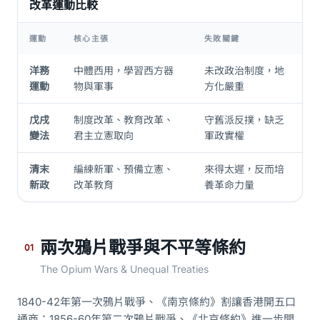
改革運動比較
運動
核心主張
失敗關鍵
洋務
中體西用，學習西方器
未改政治制度，地
運動
物與軍事
方化嚴重
戊戌
制度改革、教育改革、
守舊派反撲，缺乏
變法
君主立憲取向
軍政實權
清末
編練新軍、預備立憲、
來得太遲，反而培
新政
改革教育
養革命力量
兩次鴉片戰爭與不平等條約
01
The Opium Wars & Unequal Treaties
1840-42年第一次鴉片戰爭、《南京條約》割讓香港開五口
通商；1856-60年第二次鴉片戰爭、《北京條約》進一步開