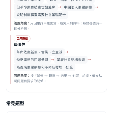
但革命果實被袁世凱篡奪
→
中國陷入軍閥割據
→
說明制度轉型需要社會基礎配合
答題角度：
用因果詞串連史實，避免只列資料；每點都要有一
個分析句。
因果脈絡
局限性
革命依靠新軍、會黨、立憲派
→
缺乏廣泛的民眾參與
→
基層社會結構未變
→
為後來軍閥割據和革命反覆埋下伏筆
答題角度：
按「背景 → 轉折 → 結果 → 影響」組織，最後點
明同題目要求的關係。
常見題型