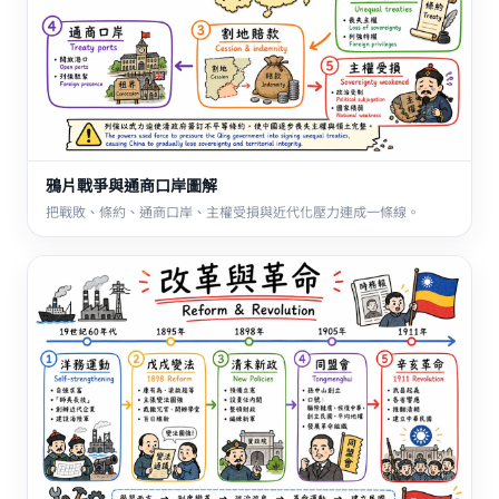
鴉片戰爭與通商口岸圖解
把戰敗、條約、通商口岸、主權受損與近代化壓力連成一條線。