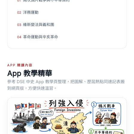
兩次鴉片戰爭與不平等條約
01
洋務運動
02
維新變法與義和團
03
革命運動與辛亥革命
04
APP 精讀內容
App 教學精華
參考 DSE 中史 App 教學頁整理，把圖解、歷屆熱點同速記表搬
到網頁版，方便快速溫習。