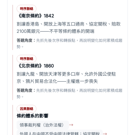
時序脈絡
《南京條約》1842
割讓香港島、開放上海等五口通商、協定關稅、賠款
2100萬銀元——不平等條約體系的開端
答題角度：
先抓先後次序和轉捩點，再說明變化如何累積成趨
勢。
時序脈絡
《北京條約》1860
割讓九龍、開放天津等更多口岸、允許外國公使駐
京、鴉片貿易合法化——主權進一步喪失
答題角度：
先抓先後次序和轉捩點，再說明變化如何累積成趨
勢。
因果脈絡
條約體系的影響
領事裁判權（治外法權）
→
外國人在中國不受中國法律管轄；協定關稅
→