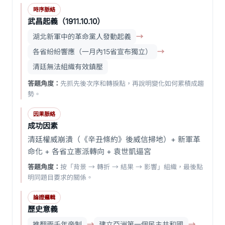
時序脈絡
武昌起義（1911.10.10）
湖北新軍中的革命黨人發動起義
→
各省紛紛響應（一月內15省宣布獨立）
→
清廷無法組織有效鎮壓
答題角度：
先抓先後次序和轉捩點，再說明變化如何累積成趨
勢。
因果脈絡
成功因素
清廷權威崩潰（《辛丑條約》後威信掃地）+ 新軍革
命化 + 各省立憲派轉向 + 袁世凱逼宮
答題角度：
按「背景 → 轉折 → 結果 → 影響」組織，最後點
明同題目要求的關係。
論證邏輯
歷史意義
推翻兩千年帝制
→
建立亞洲第一個民主共和國
→