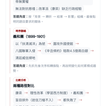
帝無實權
無法對抗慈禧；改革派（康梁）缺乏行政經驗
答題角度：
按「背景 → 轉折 → 結果 → 影響」組織，最後點
明同題目要求的關係。
時序脈絡
義和團（1899-1901）
以「扶清滅洋」為號
→
圍攻外國使館
→
八國聯軍入侵
→
《辛丑條約》賠款4.5億兩白銀
→
清廷威信掃地
答題角度：
先抓先後次序和轉捩點，再說明變化如何累積成趨
勢。
比較分析
兩種路徑對比
康梁
→
理性改革（學習西方制度），義和團
→
盲目排外（迷信刀槍不入）
→
都失敗了
→