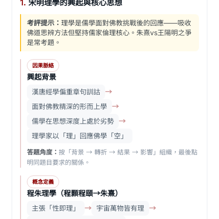
1.
宋明理學的興起與核心思想
考評提示：
理學是儒學面對佛教挑戰後的回應——吸收
佛道思辨方法但堅持儒家倫理核心。朱熹vs王陽明之爭
是常考題。
因果脈絡
興起背景
漢唐經學偏重章句訓詁
→
面對佛教精深的形而上學
→
儒學在思想深度上處於劣勢
→
理學家以「理」回應佛學「空」
答題角度：
按「背景 → 轉折 → 結果 → 影響」組織，最後點
明同題目要求的關係。
概念定義
程朱理學（程顥程頤→朱熹）
主張「性即理」
→
宇宙萬物皆有理
→