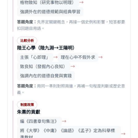
格物致知（研究事物以明理）
→
強調外在的道德規範與經典學習
答題角度：
先界定關鍵概念，再接一個史例和影響，短答都要
扣回題目用語。
比較分析
陸王心學（陸九淵→王陽明）
主張「心即理」
→
理在心中不假外求
→
致良知（發掘內心良知）
→
強調內在的道德自覺與實踐
答題角度：
用同一準則對照兩邊，再補一句程度判斷或歷史意
義。
制度政策
朱熹的貢獻
編《四書章句集注》
→
將《大學》《中庸》《論語》《孟子》定為科舉標
→
準教材