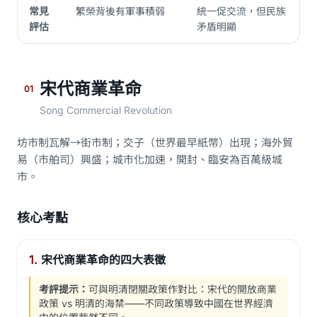
常見
繁榮背後有軍事積弱
統一促交流，但民族
評估
矛盾明顯
宋代商業革命
01
Song Commercial Revolution
坊市制瓦解→街市制；交子（世界最早紙幣）出現；海外貿
易（市舶司）興盛；城市化加速，開封、臨安為百萬級城
市。
核心考點
1.
宋代商業革命的四大表徵
考評提示：
可與明清閉關政策作對比：宋代的開放商業
政策 vs 明清的海禁——不同政策導致中國在世界經濟