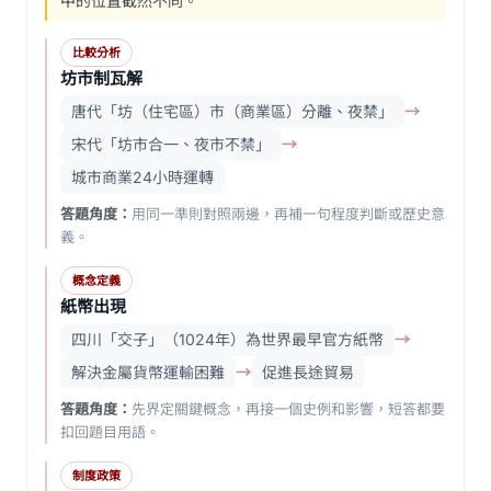
中的位置截然不同。
比較分析
坊市制瓦解
唐代「坊（住宅區）市（商業區）分離、夜禁」
→
宋代「坊市合一、夜市不禁」
→
城市商業24小時運轉
答題角度：
用同一準則對照兩邊，再補一句程度判斷或歷史意
義。
概念定義
紙幣出現
四川「交子」（1024年）為世界最早官方紙幣
→
解決金屬貨幣運輸困難
→
促進長途貿易
答題角度：
先界定關鍵概念，再接一個史例和影響，短答都要
扣回題目用語。
制度政策