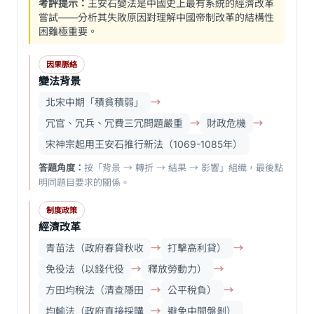
考評提示：
王安石變法是中國史上最有系統的經濟改革
嘗試——分析其失敗原因對理解中國帝制改革的結構性
困難極重要。
因果脈絡
變法背景
北宋中期「積貧積弱」
→
冗官、冗兵、冗費三冗問題嚴重
→
財政危機
→
宋神宗起用王安石推行新法（1069-1085年）
答題角度：
按「背景 → 轉折 → 結果 → 影響」組織，最後點
明同題目要求的關係。
制度政策
經濟改革
青苗法（政府春貸秋收
→
打擊高利貸）
→
免役法（以錢代役
→
釋放勞動力）
→
方田均稅法（清查隱田
→
公平稅負）
→
均輸法（政府直接採購
→
避免中間盤剝）