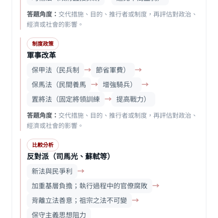
答題角度：
交代措施、目的、推行者或制度，再評估對政治、
經濟或社會的影響。
制度政策
軍事改革
保甲法（民兵制
→
節省軍費）
→
保馬法（民間養馬
→
增強騎兵）
→
置將法（固定將領訓練
→
提高戰力）
答題角度：
交代措施、目的、推行者或制度，再評估對政治、
經濟或社會的影響。
比較分析
反對派（司馬光、蘇軾等）
新法與民爭利
→
加重基層負擔；執行過程中的官僚腐敗
→
背離立法善意；祖宗之法不可變
→
保守主義思想阻力