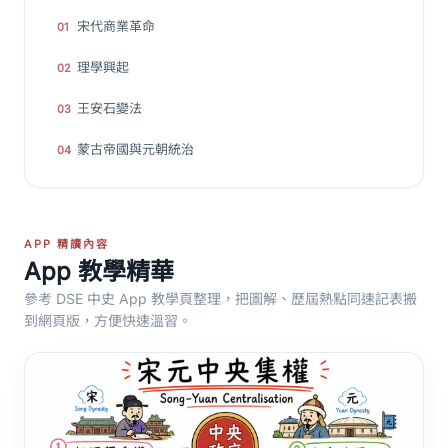
宋代商業革命
01
理學興起
02
王安石變法
03
蒙古帝國與元朝統治
04
APP 精讀內容
App 教學精華
參考 DSE 中史 App 教學頁整理，把圖解、歷屆熱點同速記表搬
到網頁版，方便快速溫習。