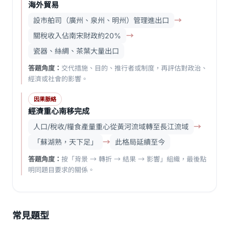
海外貿易
設市舶司（廣州、泉州、明州）管理進出口
→
關稅收入佔南宋財政約20%
→
瓷器、絲綢、茶葉大量出口
答題角度：
交代措施、目的、推行者或制度，再評估對政治、
經濟或社會的影響。
因果脈絡
經濟重心南移完成
人口/稅收/糧食產量重心從黃河流域轉至長江流域
→
「蘇湖熟，天下足」
→
此格局延續至今
答題角度：
按「背景 → 轉折 → 結果 → 影響」組織，最後點
明同題目要求的關係。
常見題型