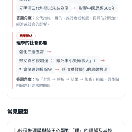
元明清三代科舉以朱註為準
→
影響中國思想600年
答題角度：
交代措施、目的、推行者或制度，再評估對政治、
經濟或社會的影響。
因果脈絡
理學的社會影響
強化三綱五常
→
婦女貞節觀加強（「餓死事小失節事大」）
→
社會倫理趨於保守
→
明清禮教僵化的思想根源
答題角度：
按「背景 → 轉折 → 結果 → 影響」組織，最後點
明同題目要求的關係。
常見題型
比較程朱理學與陸王心學對「理」的理解及其修