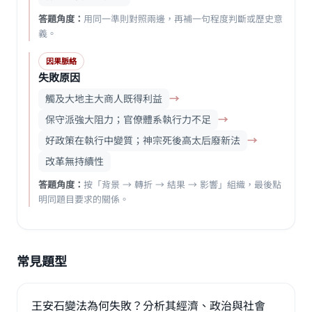
答題角度：
用同一準則對照兩邊，再補一句程度判斷或歷史意
義。
因果脈絡
失敗原因
觸及大地主大商人既得利益
→
保守派強大阻力；官僚體系執行力不足
→
好政策在執行中變質；神宗死後高太后廢新法
→
改革無持續性
答題角度：
按「背景 → 轉折 → 結果 → 影響」組織，最後點
明同題目要求的關係。
常見題型
王安石變法為何失敗？分析其經濟、政治與社會