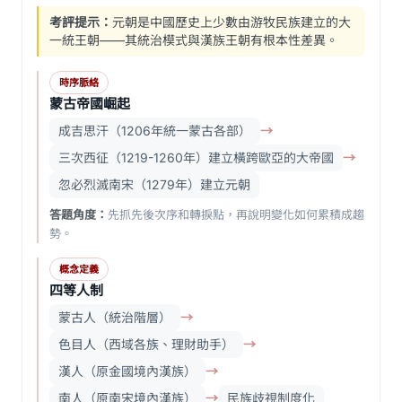
考評提示：
元朝是中國歷史上少數由游牧民族建立的大
一統王朝——其統治模式與漢族王朝有根本性差異。
時序脈絡
蒙古帝國崛起
成吉思汗（1206年統一蒙古各部）
→
三次西征（1219-1260年）建立橫跨歐亞的大帝國
→
忽必烈滅南宋（1279年）建立元朝
答題角度：
先抓先後次序和轉捩點，再說明變化如何累積成趨
勢。
概念定義
四等人制
蒙古人（統治階層）
→
色目人（西域各族、理財助手）
→
漢人（原金國境內漢族）
→
南人（原南宋境內漢族）
→
民族歧視制度化