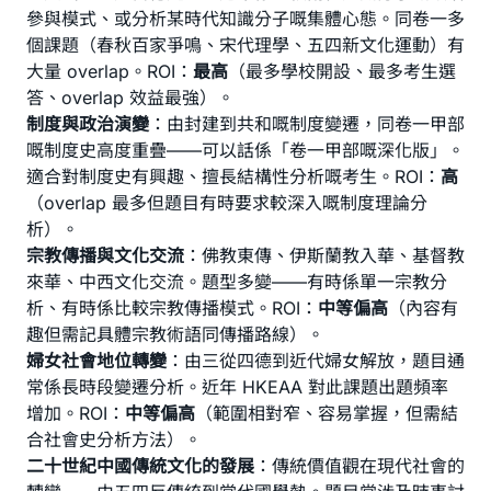
參與模式、或分析某時代知識分子嘅集體心態。同卷一多
個課題（春秋百家爭鳴、宋代理學、五四新文化運動）有
大量 overlap。ROI：
最高
（最多學校開設、最多考生選
答、overlap 效益最強）。
制度與政治演變
：由封建到共和嘅制度變遷，同卷一甲部
嘅制度史高度重疊——可以話係「卷一甲部嘅深化版」。
適合對制度史有興趣、擅長結構性分析嘅考生。ROI：
高
（overlap 最多但題目有時要求較深入嘅制度理論分
析）。
宗教傳播與文化交流
：佛教東傳、伊斯蘭教入華、基督教
來華、中西文化交流。題型多變——有時係單一宗教分
析、有時係比較宗教傳播模式。ROI：
中等偏高
（內容有
趣但需記具體宗教術語同傳播路線）。
婦女社會地位轉變
：由三從四德到近代婦女解放，題目通
常係長時段變遷分析。近年 HKEAA 對此課題出題頻率
增加。ROI：
中等偏高
（範圍相對窄、容易掌握，但需結
合社會史分析方法）。
二十世紀中國傳統文化的發展
：傳統價值觀在現代社會的