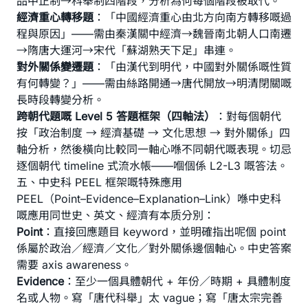
品中正制→科舉制四階段，分析為何每個階段被取代。
經濟重心轉移題
：「中國經濟重心由北方向南方轉移嘅過
程與原因」——需由秦漢關中經濟→魏晉南北朝人口南遷
→隋唐大運河→宋代「蘇湖熟天下足」串連。
對外關係變遷題
：「由漢代到明代，中國對外關係嘅性質
有何轉變？」——需由絲路開通→唐代開放→明清閉關嘅
長時段轉變分析。
跨朝代題嘅 Level 5 答題框架（四軸法）
：對每個朝代
按「政治制度 → 經濟基礎 → 文化思想 → 對外關係」四
軸分析，然後橫向比較同一軸心喺不同朝代嘅表現。切忌
逐個朝代 timeline 式流水帳——嗰個係 L2-L3 嘅答法。
五、中史科 PEEL 框架嘅特殊應用
PEEL（Point–Evidence–Explanation–Link）喺中史科
嘅應用同世史、英文、經濟有本质分別：
Point
：直接回應題目 keyword，並明確指出呢個 point
係屬於政治／經濟／文化／對外關係邊個軸心。中史答案
需要 axis awareness。
Evidence
：至少一個具體朝代 + 年份／時期 + 具體制度
名或人物。寫「唐代科舉」太 vague；寫「唐太宗完善