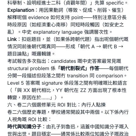
科舉制、設明經進士二科（貞觀年間）」先算 specific。
Explanation
：用因果動詞（導致、促成、削弱、催生）
解釋呢個 evidence 如何支持 point——特別注意區分長
時段原因（如經濟重心南移）同短時段觸因（如安史之
亂）。中史 explanatory language 強調層次性。
Link
：扣返題目，並（如果係跨朝代題）指出呢個朝代嘅
情況同前後朝代嘅異同——形成「朝代 A → 朝代 B →
題目論點」嘅邏輯鏈。
考試報告多次指出：candidates 嘅中史答案最常見嘅
structural problem 係
「朝代割裂式」作答
——每個朝代
分開一段描述但段落之間冇 transition 同 comparison。
Level 5 答案嘅 signature 係段落之間有明確嘅比較語言
（「與 XX 朝代相比，YY 朝代在 ZZ 方面出現了根本性
轉變，原因在於……」）。
六、卷二六個選修單元 ROI 對比：內行人點揀
卷二六個歷史專題，學校通常開設其中兩個。以下係內行
人視角嘅 ROI 比較：
時代與知識分子
：由孔子到魯迅，涵蓋中國知識分子嘅入
世與出世。題目穩定——通常係比較兩位知識分子嘅政治