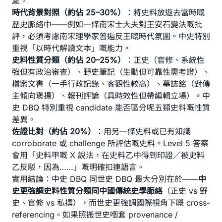
處。
時代背景對照（約佔 25–30%）
：將史料放返去當時嘅
歷史脈絡中——例如一條南宋士大夫對王安石變法嘅批
評，必須考慮南宋理學家普遍反王嘅時代氛圍。中史特別
重視「以時代解讀文本」嘅能力。
史料性質分類（約佔 20–25%）
：正史（官修、系統性
強但有政治審查）、野史筆記（生動但可靠性需考證）、
檔案文書（一手行政記錄、客觀性較高）、墓誌銘（對傳
主傾向褒揚）、報刊評論（具時效性但帶編輯立場）。中
史 DBQ 特別重視 candidate 能否區分呢五類史料嘅性質
差異。
佐證比對（約佔 20%）
：用另一條史料或已有知識
corroborate 或 challenge 所評估嘅史料。Level 5 答案
會用「史料甲嘅 X 說法，在史料乙中得到印證／被史料
乙反駁，因為……」嘅明確扣連語言。
實用結論：中史 DBQ 同世史 DBQ 最大分別在於——
中
史更強調史料性質分類同中國傳統史學脈絡
（正史 vs 野
史、官修 vs 私撰），而世史更強調國際視角下嘅 cross-
referencing。如果照搬世史嗰套 provenance /