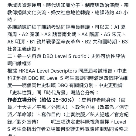
地域與資源運用、時代與知識分子、制度與政治演變、宗
教傳播與文化交流、婦女社會地位轉變，總課時約 40 小
時。
各課題嘅詳細子課題考點同評卷員建議，可以去：
A1 夏
商周
、
A2 秦漢
、
A3 魏晉南北朝
、
A4 隋唐
、
A5 宋元
、
A6 明清
、
B1 鴉片戰爭至辛亥革命
、
B2 共和國時期
、
B3
社會主義建設
。
二、卷一史料題 DBQ Level 5 rubric：史料可信性評估
嘅四維框架
根據 HKEAA Level Descriptors 同歷屆考試報告，中史
科史料題 DBQ 嘅 Level 5 考生需要同時滿足四個評估維
度——呢個同世史科嘅 DBQ 有關鍵分別，中史更強調
「史料性質」同「時代背景」嘅結合分析：
作者立場分析（約佔 25–30%）
：史料作者嘅身份（官
員／士大夫／平民／外國人）、政治立場（改革派／保守
派／革命派）、寫作目的（上奏說服／私人記述／官方紀
錄／對外宣傳）——呢三項決定史料嘅視角選擇。Level
5 考生會指出作者立場如何影響史料嘅陳述重點同省略之