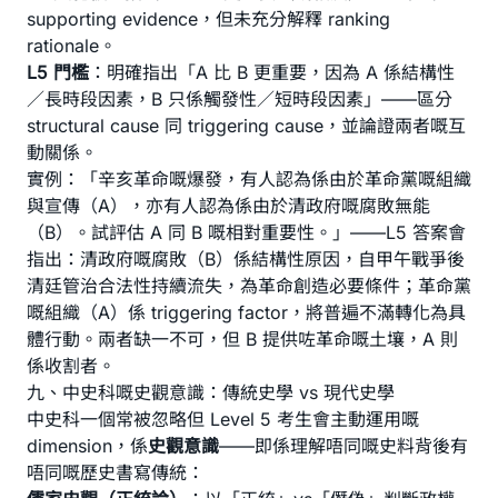
supporting evidence，但未充分解釋 ranking
rationale。
L5 門檻
：明確指出「A 比 B 更重要，因為 A 係結構性
／長時段因素，B 只係觸發性／短時段因素」——區分
structural cause 同 triggering cause，並論證兩者嘅互
動關係。
實例：「辛亥革命嘅爆發，有人認為係由於革命黨嘅組織
與宣傳（A），亦有人認為係由於清政府嘅腐敗無能
（B）。試評估 A 同 B 嘅相對重要性。」——L5 答案會
指出：清政府嘅腐敗（B）係結構性原因，自甲午戰爭後
清廷管治合法性持續流失，為革命創造必要條件；革命黨
嘅組織（A）係 triggering factor，將普遍不滿轉化為具
體行動。兩者缺一不可，但 B 提供咗革命嘅土壤，A 則
係收割者。
九、中史科嘅史觀意識：傳統史學 vs 現代史學
中史科一個常被忽略但 Level 5 考生會主動運用嘅
dimension，係
史觀意識
——即係理解唔同嘅史料背後有
唔同嘅歷史書寫傳統：