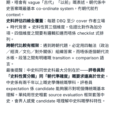
期，唔會有 vague「古代」「以前」嘅表述。朝代係中
史答案嘅最基本 co-ordinate system，冇朝代就冇
context。
史料評估四維全覆蓋
：每題 DBQ 至少 cover 作者立場
+ 時代背景 + 史料性質三個維度，佐證比對作為加分
項。四個維度之間要有邏輯扣連而唔係 checklist 式排
列。
跨朝代比較有框架
：遇到跨朝代題，必定用四軸法（政治
／經濟／文化／對外關係）組織答案，而唔係逐個朝代流
水帳。段落之間有明確嘅 transition + comparison 語
言。
最後提醒：中史科同世史科最大分別在於——
評卷員對
「史料性質分類」同「朝代準確度」嘅要求遠高於世史
。
中史係有兩千年以上嘅史學傳統嘅學科，評卷員
expectation 係 candidate 能夠展示對呢個傳統嘅基本
理解。單純用世史嗰套 source evaluation 框架套落中
史，會畀人感覺 candidate 唔理解中史科嘅學科特性。