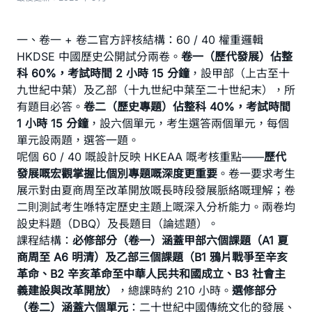
一、卷一 + 卷二官方評核結構：60 / 40 權重邏輯
HKDSE 中國歷史公開試分兩卷。
卷一（歷代發展）佔整
科 60%，考試時間 2 小時 15 分鐘
，設甲部（上古至十
九世紀中葉）及乙部（十九世紀中葉至二十世紀末），所
有題目必答。
卷二（歷史專題）佔整科 40%，考試時間
1 小時 15 分鐘
，設六個單元，考生選答兩個單元，每個
單元設兩題，選答一題。
呢個 60 / 40 嘅設計反映 HKEAA 嘅考核重點——
歷代
發展嘅宏觀掌握比個別專題嘅深度更重要
。卷一要求考生
展示對由夏商周至改革開放嘅長時段發展脈絡嘅理解；卷
二則測試考生喺特定歷史主題上嘅深入分析能力。兩卷均
設史料題（DBQ）及長題目（論述題）。
課程結構：
必修部分（卷一）涵蓋甲部六個課題（A1 夏
商周至 A6 明清）及乙部三個課題（B1 鴉片戰爭至辛亥
革命、B2 辛亥革命至中華人民共和國成立、B3 社會主
義建設與改革開放）
，總課時約 210 小時。
選修部分
（卷二）涵蓋六個單元
：二十世紀中國傳統文化的發展、