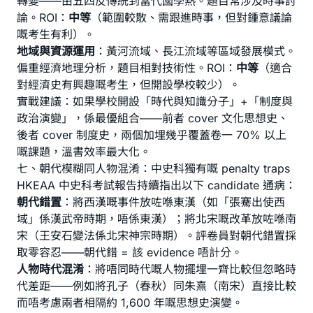
轉變——由五四反傳統到當代國學熱。題目常涉及時事討
論。ROI：
中等
（範圍較散、需跟進時事，但對鍾意議論
嘅考生有利）。
地域與資源運用
：黃河流域、長江流域等區域發展模式。
偏重經濟地理分析，題目相對技術性。ROI：
中等
（適合
對經濟史有興趣嘅考生，但開設學校較少）。
實戰建議：如果學校開設「時代與知識分子」+「制度與
政治演變」，係最優組合——前者 cover 文化思想史、
後者 cover 制度史，兩個加埋幾乎覆蓋卷一 70% 以上
嘅課題，溫書效率最大化。
七、朝代模糊同人物混淆：中史科獨有嘅 penalty traps
HKEAA 中史科考試報告持續指出以下 candidate 通病：
朝代錯置
：將西漢嘅事件放咗喺東漢（如「張騫出使西
域」係漢武帝時期，唔係東漢）；將北宋嘅改革放咗喺南
宋（王安石變法係北宋神宗時期）。評卷員對朝代錯置採
取零容忍——朝代錯 = 該 evidence 唔計分。
人物時代混淆
：將唔同時代嘅人物擺埋一齊比較但忽略時
代差距——例如將孔子（春秋）同朱熹（南宋）直接比較
而唔考慮兩者相隔約 1,600 年嘅思想史演變。