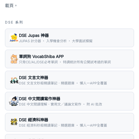
載頁。
DSE 系列
DSE Jupas 神器
JUPAS 計分器 ・ 入學機會分析 ・ 大學面試模擬
單詞狗 VocabShiba APP
只背CE/AL/DSE必考單詞 ・ 特調統計所有公開試考過的單詞
DSE 文言文神器
DSE 文言文秒殺精讀筆記．精選題庫 ・ 懶人一APP全覆蓋
DSE 中文閱讀寫作神器
DSE 中文閱讀理解．實用文／議論文寫作 ・ 附 AI 批改
DSE 經濟科神器
DSE 經濟科秒殺精讀筆記．精選題庫 ・ 懶人一APP全覆蓋