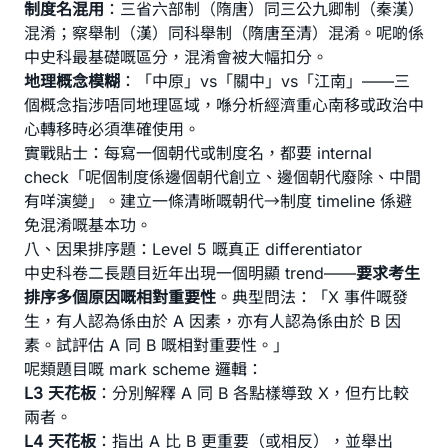
制度名混用
：三省六部制（隋唐）同三公九卿制（秦漢）
混淆；察舉制（漢）同科舉制（隋唐至清）混淆。呢啲係
中史科最基礎嘅區分，混淆會被大幅扣分。
地理概念模糊
：「中原」vs「關中」vs「江南」——三
個概念指涉唔同地理區域，喺分析經濟重心南移或政治中
心轉移時必須準確使用。
實戰貼士：每寫一個朝代或制度名，都要 internal
check「呢個制度係邊個朝代創立、邊個朝代廢除、中間
有咩演變」。建立一條清晰嘅朝代→制度 timeline 係避
免混淆嘅基本功。
八、因果排序題：Level 5 嘅真正 differentiator
中史科卷二長題目近年出現一個明顯 trend——
要求考生
排序多個原因嘅相對重要性
。典型問法：「X 事件嘅發
生，有人認為係由於 A 因素，亦有人認為係由於 B 因
素。試評估 A 同 B 嘅相對重要性。」
呢類題目嘅 mark scheme 邏輯：
L3 天花板
：分別解釋 A 同 B 各點樣導致 X，但冇比較
兩者。
L4 天花板
：指出 A 比 B 更重要（或相反），並舉出