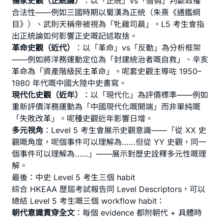
儒家史觀（正統論）
：以「正統」vs「僭偽」判斷政權
合法性——例如三國時期以蜀漢為正統（朱熹《通鑑綱
目》）、武則天稱帝被視為「牝雞司晨」。L5 考生會指
出正統論如何影響正史嘅記述取捨。
革命史觀（近代）
：以「革命」vs「反動」為分析框架
——例如將洋務運動定位為「封建統治者嘅自救」、辛亥
革命為「資產階級民主革命」。呢套史觀主導咗 1950–
1980 年代嘅中國大陸中史書寫。
現代化史觀（近年）
：以「現代化」為評價標準——例如
重新評價洋務運動為「中國現代化嘅開端」而非單純嘅
「失敗改革」。呢種史觀近年影響日增。
多元視角
：Level 5 考生會展示史觀意識——「從 XX 史
觀嘅角度，呢個事件可以理解為……但從 YY 史觀，同一
個事件可以理解為……」——展示對歷史詮釋多元性嘅理
解。
最後：中史 Level 5 考生三個 habit
綜合 HKEAA 歷屆考試報告同 Level Descriptors，可以
總結 Level 5 考生嘅三個 workflow habit：
朝代意識貫穿全文
：每個 evidence 都附朝代 + 具體時