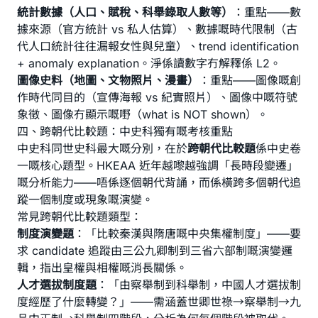
統計數據（人口、賦稅、科舉錄取人數等）
：重點——數
據來源（官方統計 vs 私人估算）、數據嘅時代限制（古
代人口統計往往漏報女性與兒童）、trend identification
+ anomaly explanation。淨係讀數字冇解釋係 L2。
圖像史料（地圖、文物照片、漫畫）
：重點——圖像嘅創
作時代同目的（宣傳海報 vs 紀實照片）、圖像中嘅符號
象徵、圖像冇顯示嘅嘢（what is NOT shown）。
四、跨朝代比較題：中史科獨有嘅考核重點
中史科同世史科最大嘅分別，在於
跨朝代比較題
係中史卷
一嘅核心題型。HKEAA 近年越嚟越強調「長時段變遷」
嘅分析能力——唔係逐個朝代背誦，而係橫跨多個朝代追
蹤一個制度或現象嘅演變。
常見跨朝代比較題類型：
制度演變題
：「比較秦漢與隋唐嘅中央集權制度」——要
求 candidate 追蹤由三公九卿制到三省六部制嘅演變邏
輯，指出皇權與相權嘅消長關係。
人才選拔制度題
：「由察舉制到科舉制，中國人才選拔制
度經歷了什麼轉變？」——需涵蓋世卿世祿→察舉制→九