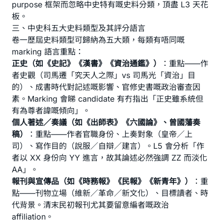
purpose 框架而忽略中史特有嘅史料分類，頂盡 L3 天花
板。
三、中史科五大史料類型及其評分語言
卷一歷屆史料類型可歸納為五大類，每類有唔同嘅
marking 語言重點：
正史（如《史記》《漢書》《資治通鑑》）
：重點——作
者史觀（司馬遷「究天人之際」vs 司馬光「資治」目
的）、成書時代對記述嘅影響、官修史書嘅政治審查因
素。Marking 會睇 candidate 有冇指出「正史雖系統但
有為尊者諱嘅傾向」。
個人著述／奏議（如《出師表》《六國論》、曾國藩奏
稿）
：重點——作者官職身份、上奏對象（皇帝／上
司）、寫作目的（說服／自辯／建言）。L5 會分析「作
者以 XX 身份向 YY 進言，故其論述必然強調 ZZ 而淡化
AA」。
報刊與宣傳品（如《時務報》《民報》《新青年》）
：重
點——刊物立場（維新／革命／新文化）、目標讀者、時
代背景。清末民初報刊尤其要留意編者嘅政治
affiliation。