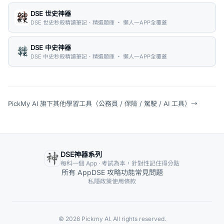
DSE 世史神器
DSE 世史秒殺精讀筆記．精選題庫 ・ 懶人一APP全覆蓋
DSE 中史神器
DSE 中史秒殺精讀筆記．精選題庫 ・ 懶人一APP全覆蓋
PickMy AI 旗下其他學習工具（公務員 / 保險 / 駕駛 / AI 工具）
→
DSE神器系列
每科一個 App · 考試為本，針對性記住得分點
所有 App
DSE 攻略
功能
常見問題
私隱政策
使用條款
© 2026 Pickmy AI. All rights reserved.