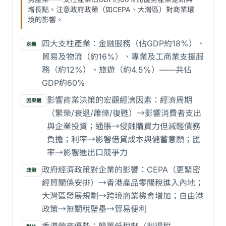
增長點。注意政府政策（如CEPA、大灣區）對商業環
境的影響。
四大支柱產業：金融服務（佔GDP約18%）、
定義
貿易及物流（約16%）、專業及工商業支援服
務（約12%）、旅遊（約4.5%）——共佔
GDP約60%
影響商業決策的宏觀經濟因素：經濟周期
因果鏈
（繁榮/衰退/蕭條/復甦）→影響消費者支出
與企業投資；通脹→侵蝕購買力但減輕債務
負擔；利率→影響借貸成本與儲蓄意願；匯
率→影響進出口競爭力
政府經濟政策對企業的影響：CEPA（更緊密
政策
經貿關係安排）→香港產品零關稅進入內地；
大灣區發展規劃→跨境商業機會增加；自由港
政策→無關稅壁壘→貿易便利