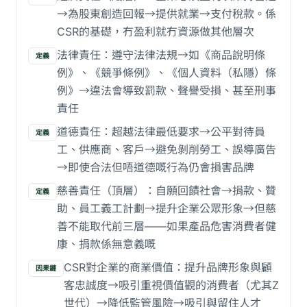
→為股東創造回報→提供就業→支付稅款。係
CSR的基礎，冇盈利就冇資源做其他層次
法律責任：遵守法律法規→如《商品說明條
定義
例》、《競爭條例》、《個人資料（私隱）條
例》→違法會導致罰款、聲譽受損、甚至刑事
責任
道德責任：超越法律最低要求→公平對待員
定義
工、供應商、客戶→避免剝削勞工、誤導廣告
→即使合法但唔道德嘅行為仍會損害品牌
慈善責任（頂層）：自願回饋社會→捐款、贊
定義
助、員工義工計劃→提升企業公眾形象→但慈
善不能取代前三層——如果產品危害消費者健
康、捐款係無意義嘅
CSR對企業的商業價值：提升品牌形象與顧
因果鏈
客忠誠度→吸引重視價值觀的消費者（尤其Z
世代）→降低監管風險→吸引與留住人才