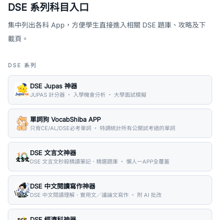
DSE 系列科目入口
集中列出各科 App，方便學生直接進入相關 DSE 題庫、攻略及下
載頁。
DSE 系列
DSE Jupas 神器
JUPAS 計分器 ・ 入學機會分析 ・ 大學面試模擬
單詞狗 VocabShiba APP
只背CE/AL/DSE必考單詞 ・ 特調統計所有公開試考過的單詞
DSE 文言文神器
DSE 文言文秒殺精讀筆記．精選題庫 ・ 懶人一APP全覆蓋
DSE 中文閱讀寫作神器
DSE 中文閱讀理解．實用文／議論文寫作 ・ 附 AI 批改
DSE 經濟科神器