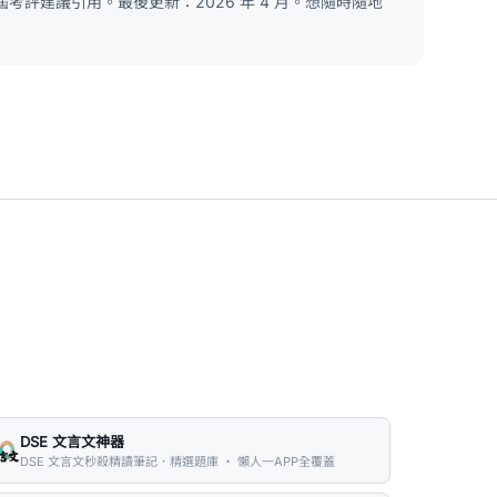
考評建議引用。最後更新：2026 年 4 月。想隨時隨地
DSE 文言文神器
DSE 文言文秒殺精讀筆記．精選題庫 ・ 懶人一APP全覆蓋