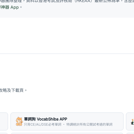
E 神器團隊整理，資料以香港考試及評核局（HKEAA）最新公佈為準，含歷屆
學神器 App
。
、攻略及下載頁。
單詞狗 VocabShiba APP
只背CE/AL/DSE必考單詞 ・ 特調統計所有公開試考過的單詞