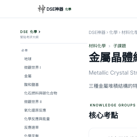
DSE神器
化學
DSE 化學
DSE神器
化學
材料化
緊貼考評大綱
材料化學
子課題
必修
金屬晶體
地球
微觀世界 I
Metallic Crystal S
金屬
酸和鹽基
三種金屬堆積結構的
化石燃料與碳化合物
微觀世界 II
KNOWLEDGE GROUPS
氧化還原反應
核心考點
化學反應與能量
反應速率
化學平衡