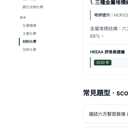
1.
三種金屬堆積
碳化合物化學
考評提示：
HCP/
選修
化學規律
金屬堆積結構：六方密
工業化學
68%。
材料化學
分析化學
HKEAA 評卷員建議
2020 年
常見題型 · scor
描述六方緊密裝填 (H