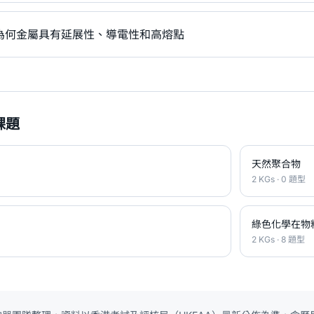
為何金屬具有延展性、導電性和高熔點
課題
天然聚合物
2 KGs · 0 題型
綠色化學在物
2 KGs · 8 題型