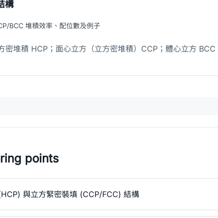
結構
CCP/BCC 堆積效率、配位數及例子
堆積 HCP；面心立方（立方密堆積）CCP；體心立方 BCC。密堆
ing points
CP) 與立方緊密裝填 (CCP/FCC) 結構