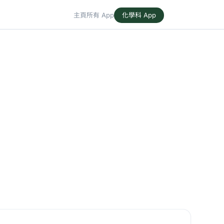
主頁
所有 App
化學科 App