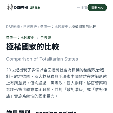
DSE神器
← 主頁
世史 App
世界歷史
DSE神器
世界歷史
選修一：比較歷史
極權國家的比較
選修一：比較歷史
子課題
極權國家的比較
Comparison of Totalitarian States
20世紀出現了多個以全面控制社會為目標的極權政治體
制。納粹德國、斯大林蘇聯與毛澤東中國雖然在意識形態
上有所差異，但均通過一黨專政、個人崇拜、秘密警察和
意識形態灌輸來鞏固政權，並對「敵對階級」或「敵對種
族」實施系統性的國家暴力。