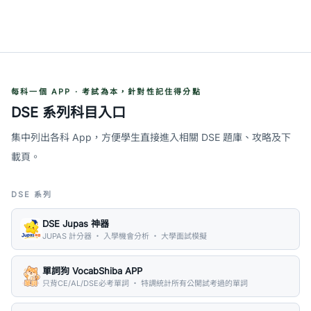
每科一個 APP · 考試為本，針對性記住得分點
DSE 系列科目入口
集中列出各科 App，方便學生直接進入相關 DSE 題庫、攻略及下
載頁。
DSE 系列
DSE Jupas 神器
JUPAS 計分器 ・ 入學機會分析 ・ 大學面試模擬
單詞狗 VocabShiba APP
只背CE/AL/DSE必考單詞 ・ 特調統計所有公開試考過的單詞