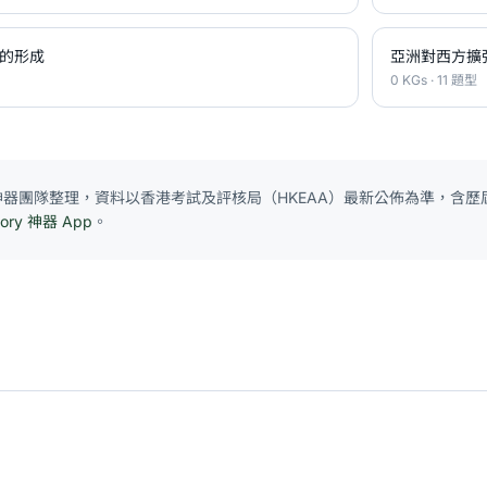
的形成
亞洲對西方擴
0 KGs · 11 題型
E 神器團隊整理，資料以香港考試及評核局（HKEAA）最新公佈為準，含歷屆
tory 神器 App
。