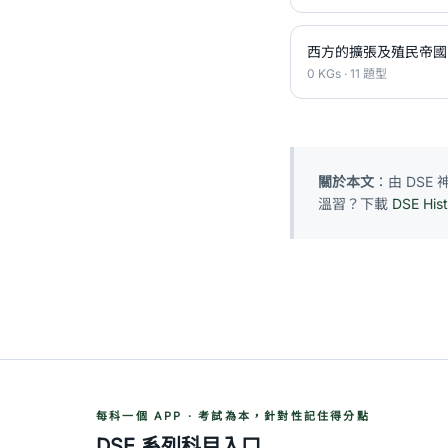
西方的擴張及殖民帝國
0 KGs · 11 題型
關於本文
：由 DS
溫習？下載
DSE His
每科一個 APP · 考試為本，針對性記住得分點
DSE 系列科目入口