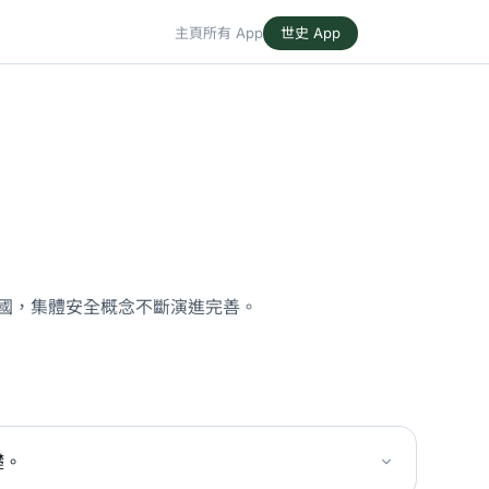
主頁
所有 App
世史 App
合國，集體安全概念不斷演進完善。
礎。