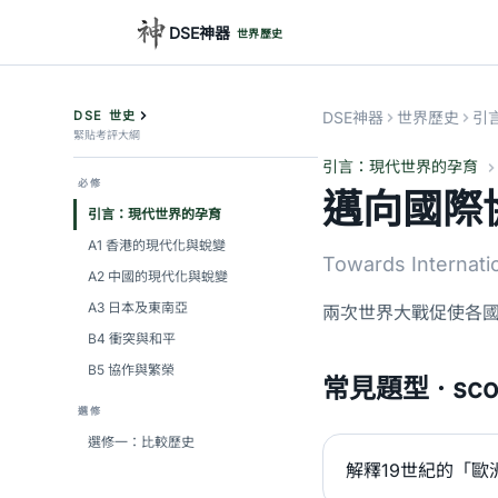
DSE神器
世界歷史
DSE 世史
DSE神器
世界歷史
引
緊貼考評大綱
引言：現代世界的孕育
必修
邁向國際
引言：現代世界的孕育
A1 香港的現代化與蛻變
Towards Internati
A2 中國的現代化與蛻變
A3 日本及東南亞
兩次世界大戰促使各國
B4 衝突與和平
B5 協作與繁榮
常見題型 · scor
選修
選修一：比較歷史
解釋19世紀的「歐洲