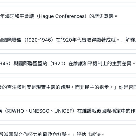
7年海牙和平會議（Hague Conferences）的歷史意義。
國際聯盟（1920-1946）在1920年代曾取得顯著成就。」解
945）與國際聯盟盟約（1920）在維護和平機制上的主要差異
會的否決權制度是現實主義的體現，而非民主的退步。」你是否
（如WHO、UNESCO、UNICEF）在維護戰後國際穩定中的
是毀滅國際合作努力的最致命打擊。」評估此說法。