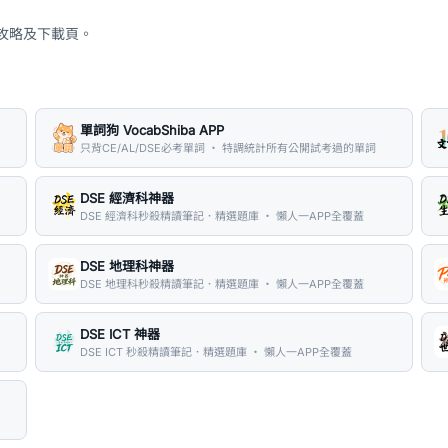
、攻略及下載頁。
單詞狗 VocabShiba APP
只背CE/AL/DSE必考單詞 ・ 特調統計所有公開試考過的單詞
DSE 經濟科神器
DSE 經濟科秒殺精讀筆記．精選題庫 ・ 懶人一APP全覆蓋
DSE 地理科神器
DSE 地理科秒殺精讀筆記．精選題庫 ・ 懶人一APP全覆蓋
DSE ICT 神器
DSE ICT 秒殺精讀筆記．精選題庫 ・ 懶人一APP全覆蓋