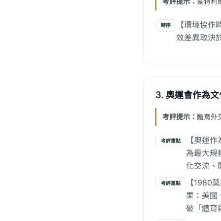
考評提示：
蒙特利爾
【環境協作時
時序
效差異取決
3.
奧運會作為文
考評提示：
體育外
【奧運作
考評重點
為最大規
化交流、
【198
考評重點
果：美國
破「體育