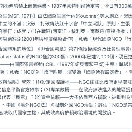
年南極條約禁止商業礦業、1987年蒙特利爾議定書；今日有300
生(MSF, 1971)】由法國醫生庫什內(Kouchner)等人創立，
中立的不滿；突破：打破傳統紅十字會「中立沉默」原則，主張「作證
暴行；成就：(1)在戰區(阿富汗、敘利亞、南蘇丹)直接救援；(2
仿製藥豁免(2001年與印度藥廠合作)；意義：現代國際NGO「
合國體系的地位】《聯合國憲章》第71條授權經濟及社會理事會(EC
ultative status)的NGO僅約300個，2000年已達2,000
)——由國際禁雷運動(ICBL，1997年諾貝爾和平獎)主導，
簽署；意義：NGO從「政府附屬」演變為「國際議程設定者」，
效與局限】成效：(1)設定國際議程——NGO往往比政府更早關注
信息平衡官方敘事；(3)專業救援——在政府無法進入的地區提供
代表「民意」？(2)資金依賴——大多依靠西方捐款，被批判為
》、中國《境外NGO法》均限制外國NGO活動；評估：NGO是
但無法取代國家主權，其成效高度依賴政治環境的開放度。