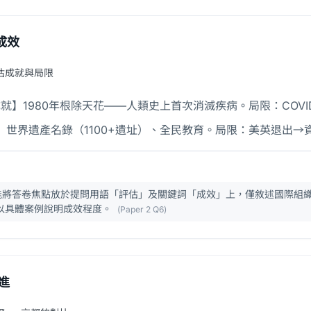
成效
估成就與局限
成就】1980年根除天花——人類史上首次消滅疾病。局限：COV
O】世界遺產名錄（1100+遺址）、全民教育。局限：美英退出
能將答卷焦點放於提問用語「評估」及關鍵詞「成效」上，僅敘述國際組
以具體案例說明成效程度。
(Paper 2 Q6)
進