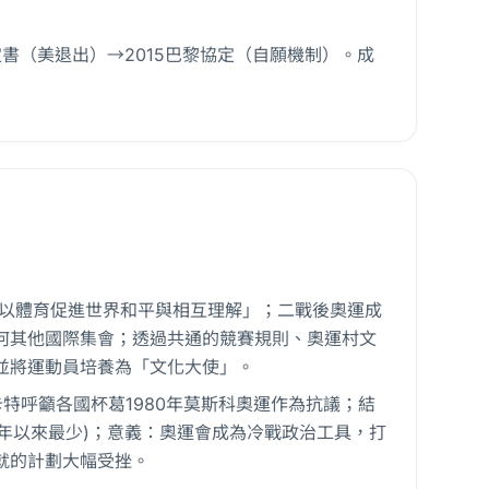
議定書（美退出）→2015巴黎協定（自願機制）。成
「以體育促進世界和平與相互理解」；二戰後奧運成
任何其他國際集會；透過共通的競賽規則、奧運村文
並將運動員培養為「文化大使」。
卡特呼籲各國杯葛1980年莫斯科奧運作為抗議；結
6年以來最少)；意義：奧運會成為冷戰政治工具，打
就的計劃大幅受挫。