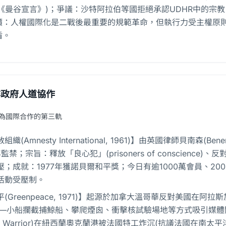
年《曼谷宣言》)；爭議：沙特阿拉伯等國拒絕承認UDHR中的
評價：人權國際化是二戰後最重要的規範革命，但執行力受主權原
盾。
非政府人道協作
作為國際合作的第三軌
織(Amnesty International, 1961)】由英國律師貝南
監禁；宗旨：釋放「良心犯」(prisoners of conscien
壓；成就：1977年獲諾貝爾和平獎；今日有逾1000萬會員、2
活動受壓制。
(Greenpeace, 1971)】起源於加拿大溫哥華反對美國在阿拉
on)——小船攔截捕鯨船、攀爬煙囪、衝擊核試驗場地等方式吸引媒
bow Warrior)在紐西蘭奧克蘭港被法國特工炸沉(抗議法國在