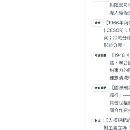
聯陣營及
際人權條
【1966年
政策
(ICESC
察；冷戰分歧
形態分裂。
【1948
考評重點
議，聯合
約束力的
種族清洗
【國際刑事
考評重點
罪行」—
其普世權
國合作逮
【人權規範
對比
對主義立場