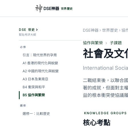
DSE神器
世界歷史
DSE 世史
DSE神器
世界歷史
協
緊貼考評大綱
協作與繁榮
子課題
必修
社會及文
引言：現代世界的孕育
A1 香港的現代化與蛻變
International Soci
A2 中國的現代化與蛻變
A3 日本及東南亞
二戰結束後，以聯合
B4 衝突與和平
著的成就，但面對主
益的根本衝突使協議
B5 協作與繁榮
選修
KNOWLEDGE GROUPS
選修一：比較歷史
核心考點