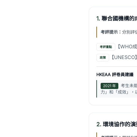
1.
聯合國機構的
考評提示：
分別評
【WHO
考評重點
【UNESC
政策
HKEAA 評卷員建議
考生未
2021 年
力」和「成效」，
2.
環境協作的演