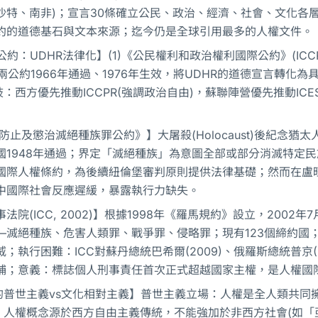
沙特、南非)；宣言30條確立公民、政治、經濟、社會、文化各
約的道德基石與文本來源；迄今仍是全球引用最多的人權文件。
兩公約：UDHR法律化】(1)《公民權利和政治權利國際公約》(IC
R)；兩公約1966年通過、1976年生效，將UDHR的道德宣言
：西方優先推動ICCPR(強調政治自由)，蘇聯陣營優先推動IC
《防止及懲治滅絕種族罪公約》】大屠殺(Holocaust)後紀念猶太
國1948年通過；界定「滅絕種族」為意圖全部或部分消滅特定
國際人權條約，為後續紐倫堡審判原則提供法律基礎；然而在盧旺達
中國際社會反應遲緩，暴露執行力缺失。
法院(ICC, 2002)】根據1998年《羅馬規約》設立，20
—滅絕種族、危害人類罪、戰爭罪、侵略罪；現有123個締約國
威；執行困難：ICC對蘇丹總統巴希爾(2009)、俄羅斯總統普京
捕；意義：標誌個人刑事責任首次正式超越國家主權，是人權國
的普世主義vs文化相對主義】普世主義立場：人權是全人類共同
：人權概念源於西方自由主義傳統，不能強加於非西方社會(如「