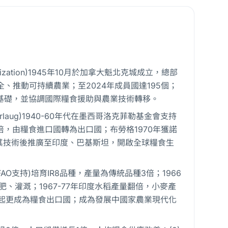
ganization)1945年10月於加拿大魁北克城成立，總部
推動可持續農業；至2024年成員國達195個；
據基礎，並協調國際糧食援助與農業技術轉移。
orlaug)1940-60年代在墨西哥洛克菲勒基金會支持
倍，由糧食進口國轉為出口國；布勞格1970年獲諾
；其技術後推廣至印度、巴基斯坦，開啟全球糧食生
，FAO支持)培育IR8品種，產量為傳統品種3倍；1966
、灌溉；1967-77年印度水稻產量翻倍，小麥產
0年代起更成為糧食出口國；成為發展中國家農業現代化