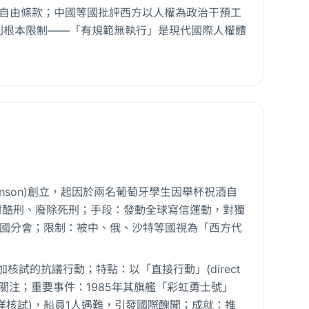
宗教自由條款；中國等國批評西方以人權為政治干預工
則根本限制——「有規範無執行」是現代國際人權體
森(Benenson)創立，起因於兩名葡萄牙學生因舉杯祝酒自
ce)、反對酷刑、廢除死刑；手段：發動全球寫信運動，對獨
00國分會；限制：被中、俄、沙特等國視為「西方代
斯加核試的抗議行動；特點：以「直接行動」(direct
體關注；重要事件：1985年其旗艦「彩虹勇士號」
南太平洋核試)，船員1人遇難，引發國際醜聞；成就：推