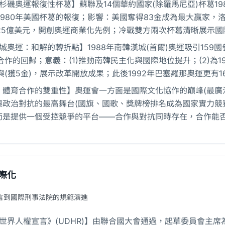
4洛杉磯奧運報復性杯葛】蘇聯及14個華約國家(除羅馬尼亞)杯葛
1980年美國杯葛的報復；影響：美國奪得83金成為最大贏家，
.25億美元，開創奧運商業化先例；冷戰雙方兩次杯葛清晰展示
漢城奧運：和解的轉折點】1988年南韓漢城(首爾)奧運吸引15
作的回歸；意義：(1)推動南韓民主化與國際地位提升；(2)為19
與(獲5金)，展示改革開放成果；此後1992年巴塞羅那奧運更有
：體育合作的雙重性】奧運會一方面是國際文化協作的巔峰(最廣
與政治對抗的最高舞台(國旗、國歌、獎牌榜排名成為國家實力競賽
而是提供一個受控競爭的平台——合作與對抗同時存在，合作能
際化
言到國際刑事法院的規範演進
8《世界人權宣言》(UDHR)】由聯合國大會通過，起草委員會主