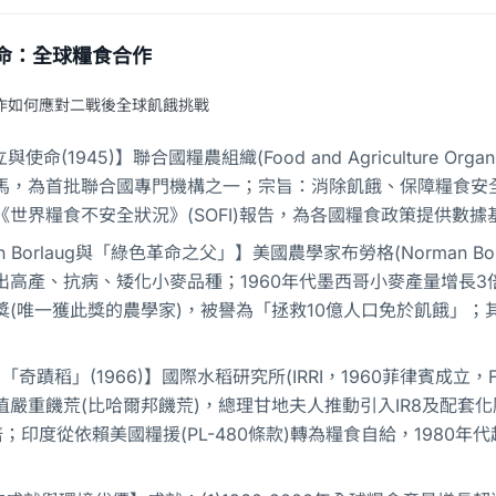
革命：全球糧食合作
作如何應對二戰後全球飢餓挑戰
與使命(1945)】聯合國糧農組織(Food and Agriculture Or
馬，為首批聯合國專門機構之一；宗旨：消除飢餓、保障糧食安全、
《世界糧食不安全狀況》(SOFI)報告，為各國糧食政策提供數
an Borlaug與「綠色革命之父」】美國農學家布勞格(Norman B
出高產、抗病、矮化小麥品種；1960年代墨西哥小麥產量增長3
獎(唯一獲此獎的農學家)，被譽為「拯救10億人口免於飢餓」
8「奇蹟稻」(1966)】國際水稻研究所(IRRI，1960菲律賓成立
值嚴重饑荒(比哈爾邦饑荒)，總理甘地夫人推動引入IR8及配套化肥
倍；印度從依賴美國糧援(PL-480條款)轉為糧食自給，198