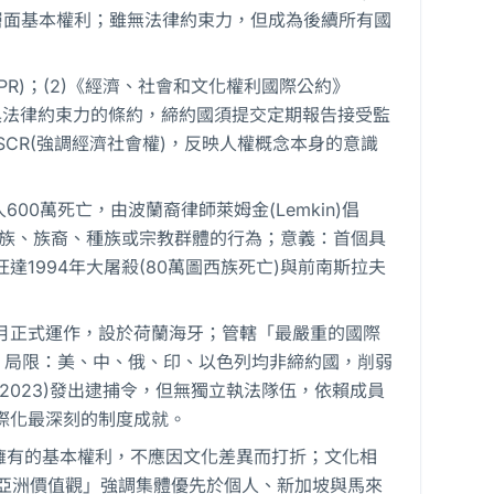
層面基本權利；雖無法律約束力，但成為後續所有國
CPR)；(2)《經濟、社會和文化權利國際公約》
轉化為具法律約束力的條約，締約國須提交定期報告接受監
ESCR(強調經濟社會權)，反映人權概念本身的意識
人600萬死亡，由波蘭裔律師萊姆金(Lemkin)倡
民族、族裔、種族或宗教群體的行為；意義：首個具
1994年大屠殺(80萬圖西族死亡)與前南斯拉夫
02年7月正式運作，設於荷蘭海牙；管轄「最嚴重的國際
；局限：美、中、俄、印、以色列均非締約國，削弱
(2023)發出逮捕令，但無獨立執法隊伍，依賴成員
際化最深刻的制度成就。
擁有的基本權利，不應因文化差異而打折；文化相
亞洲價值觀」強調集體優先於個人、新加坡與馬來