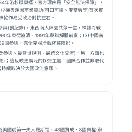
1984年洛杉磯奧運，官方理由是「安全無法保障」，
洛杉磯奧運因商業贊助(可口可樂、麥當勞等)首次實
國際協作易受政治對抗左右。
9國參與(創紀錄)，東西兩大陣營共聚一堂，標誌冷戰
90年東德崩潰、1991年蘇聯解體前奏；(3)中國首
169國參與，完全克服冷戰杯葛陰影。
泛參與、最普世規則、最跨文化交流)，另一方面也
)；這反映更廣泛的DSE主題：國際合作並非取代
否持續取決於大國政治意願。
席為美國前第一夫人羅斯福，48國贊成、8國棄權(蘇