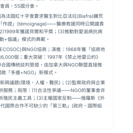
萬會員、55國分會。
起因為法國紅十字會要求醫生對比亞法拉(Biafra)饑荒
」(témoignage)——醫療救援同時公開譴責
)1999年獲諾貝爾和平獎；(3)推動對愛滋病抗病
行動+倡議」模式的典範。
OSOC)與NGO協商；演進：1968年獲「協商地
個，現已逾6,000個；重大突破：1997年《禁止地雷公約》
跳過聯合國傳統談判管道，由加拿大與NGO聯盟直接推
開啟「多邊+NGO」新模式。
新興議題(環境、人權、難民)；(2)監察政府與企業
服務；局限：(1)合法性爭議——NGO的董事會非
新殖民主義工具；(3)主權國家反制——俄羅斯《外
當代國際合作不可缺少的「第三軌」(政府、國際組