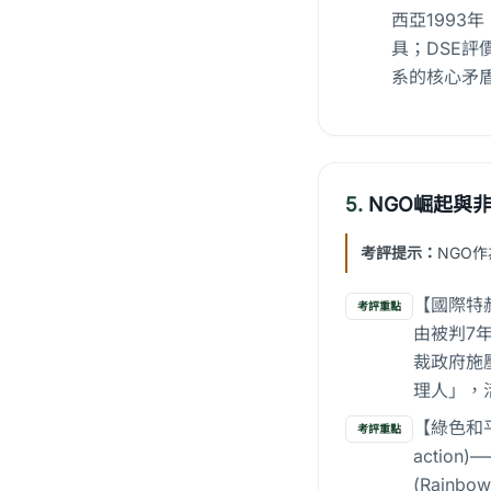
西亞1993
具；DSE
系的核心矛
5.
NGO崛起與
考評提示：
NGO
【國際特赦組
考評重點
由被判7年
裁政府施
理人」，
【綠色和平
考評重點
acti
(Rain