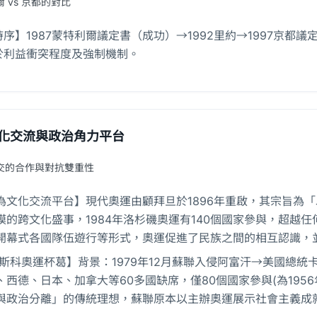
 vs 京都的對比
序】1987蒙特利爾議定書（成功）→1992里約→1997京都
於利益衝突程度及強制機制。
化交流與政治角力平台
交的合作與對抗雙重性
為文化交流平台】現代奧運由顧拜旦於1896年重啟，其宗旨為
模的跨文化盛事，1984年洛杉磯奧運有140個國家參與，超越
開幕式各國隊伍遊行等形式，奧運促進了民族之間的相互認識，
0莫斯科奧運杯葛】背景：1979年12月蘇聯入侵阿富汗→美國總統
、西德、日本、加拿大等60多國缺席，僅80個國家參與(為195
與政治分離」的傳統理想，蘇聯原本以主辦奧運展示社會主義成