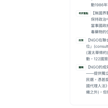
動1986
【無國界醫
考評重點
保持政治
當事國政府
毒藥物的
【NGO在聯
政策
位」(cons
(渥太華條約
動，122國
【NGO的成
邏輯
——提供獨立
民選，憑甚麼
國代理人法
織之外)，