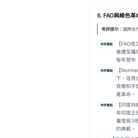
6.
FAO與綠色
考評提示：
國際合
【FAO成立
考評重點
後遷至羅
每年發布
【Norm
考評重點
下，培育
貝爾和平
產革命。
【印度IR
考評重點
年印度正
量增長3
的典範。