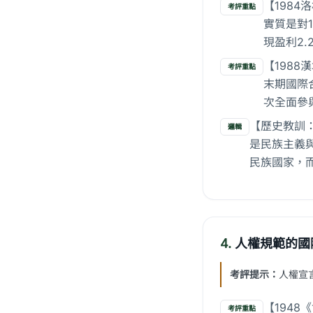
【198
考評重點
實質是對
現盈利2
【1988
考評重點
末期國際合
次全面參
【歷史教訓
邏輯
是民族主義
民族國家，
4.
人權規範的國
考評提示：
人權宣
【194
考評重點