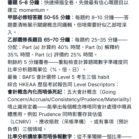
審題 5–8 分鐘
：快速掃描全卷，先做最有信心嘅題目以
建立 momentum。
甲部必修短答題 50–55 分鐘
：每題約 8–10 分鐘——答
題要清晰展示關鍵概念同邏輯，但唔需要好似乙部咁深
入。
乙部選修長題目 65–70 分鐘
：每題約 25–35 分鐘——
分配：Part (a) 計算約 40% 時間、Part (b) 解釋約
35% 時間、Part (c) 評價約 25% 時間。
剩餘約 5 分鐘覆卷——重點檢查計算題嘅數字準確度同
比率分析題嘅單位（%、倍、日）。
最後：BAFS 會計選修 Level 5 考生三個 habit
綜合 HKEAA 歷屆考試報告同 Level Descriptors：
會計概念內化而唔係死記
：五大會計概念（Going
Concern/Accruals/Consistency/Prudence/Materiality）
唔止識背定義——能舉出每個概念喺唔同會計處理中嘅具
體應用。例如 Prudence 同時影響存貨估值
（LCNRV）、應收賬款（呆帳準備）、或有事項（預計
負債）三個領域。
比率分析講故事而唔係報數字
：從不單獨睇一個比率——