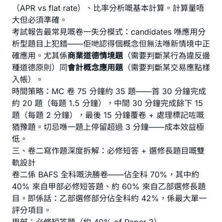
（APR vs flat rate）、比率分析嘅基本計算。計算量唔
大但必須準確。
考試報告最常見嘅卷一失分模式：candidates 喺應用分
析型題目上犯錯——佢哋認得個概念但無法喺新情境中正
確應用。尤其係
商業道德情境題
（需要判斷某行為違反邊
種道德原則）同
會計概念應用題
（需要判斷某交易應點樣
入帳）。
時間策略：MC 卷 75 分鐘約 35 題——首 30 分鐘完成
約 20 題（每題 1.5 分鐘），中間 30 分鐘完成餘下 15
題（每題 2 分鐘），最後 15 分鐘覆卷 + 處理標記咗嘅
猶豫題。切忌喺一題上停留超過 3 分鐘——成本效益極
低。
三、卷二寫作題深度拆解：必修短答 + 選修長題目嘅雙
軌設計
卷二係 BAFS 全科嘅決勝卷——佔全科 70%，其中約
40% 來自甲部必修短答題、約 60% 來自乙部選修長題
目。即係話：乙部選修部分佔全科約 42%，係最大單一
評分項目。