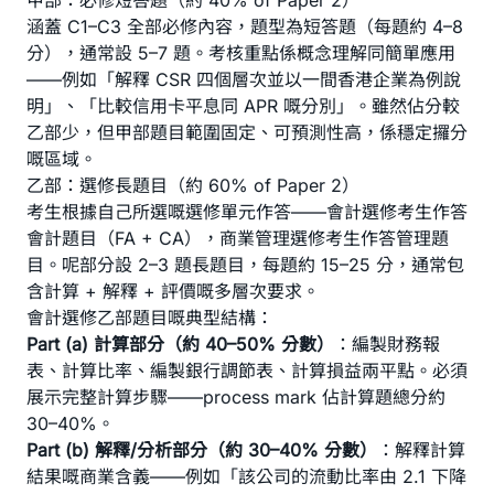
甲部：必修短答題（約 40% of Paper 2）
涵蓋 C1–C3 全部必修內容，題型為短答題（每題約 4–8
分），通常設 5–7 題。考核重點係概念理解同簡單應用
——例如「解釋 CSR 四個層次並以一間香港企業為例說
明」、「比較信用卡平息同 APR 嘅分別」。雖然佔分較
乙部少，但甲部題目範圍固定、可預測性高，係穩定攞分
嘅區域。
乙部：選修長題目（約 60% of Paper 2）
考生根據自己所選嘅選修單元作答——會計選修考生作答
會計題目（FA + CA），商業管理選修考生作答管理題
目。呢部分設 2–3 題長題目，每題約 15–25 分，通常包
含計算 + 解釋 + 評價嘅多層次要求。
會計選修乙部題目嘅典型結構：
Part (a) 計算部分（約 40–50% 分數）
：編製財務報
表、計算比率、編製銀行調節表、計算損益兩平點。必須
展示完整計算步驟——process mark 佔計算題總分約
30–40%。
Part (b) 解釋/分析部分（約 30–40% 分數）
：解釋計算
結果嘅商業含義——例如「該公司的流動比率由 2.1 下降