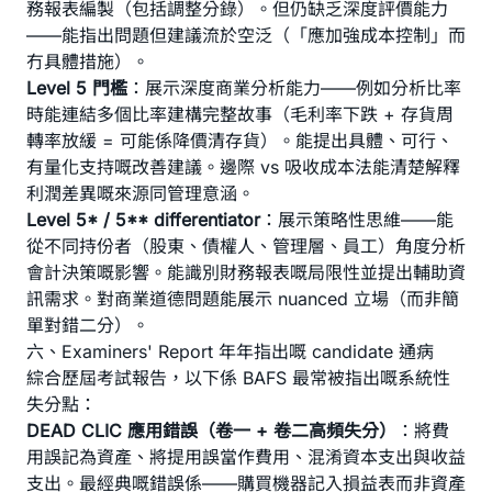
務報表編製（包括調整分錄）。但仍缺乏深度評價能力
——能指出問題但建議流於空泛（「應加強成本控制」而
冇具體措施）。
Level 5 門檻
：展示深度商業分析能力——例如分析比率
時能連結多個比率建構完整故事（毛利率下跌 + 存貨周
轉率放緩 = 可能係降價清存貨）。能提出具體、可行、
有量化支持嘅改善建議。邊際 vs 吸收成本法能清楚解釋
利潤差異嘅來源同管理意涵。
Level 5* / 5** differentiator
：展示策略性思維——能
從不同持份者（股東、債權人、管理層、員工）角度分析
會計決策嘅影響。能識別財務報表嘅局限性並提出輔助資
訊需求。對商業道德問題能展示 nuanced 立場（而非簡
單對錯二分）。
六、Examiners' Report 年年指出嘅 candidate 通病
綜合歷屆考試報告，以下係 BAFS 最常被指出嘅系統性
失分點：
DEAD CLIC 應用錯誤（卷一 + 卷二高頻失分）
：將費
用誤記為資產、將提用誤當作費用、混淆資本支出與收益
支出。最經典嘅錯誤係——購買機器記入損益表而非資產