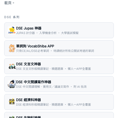
載頁。
DSE 系列
DSE Jupas 神器
JUPAS 計分器 ・ 入學機會分析 ・ 大學面試模擬
單詞狗 VocabShiba APP
只背CE/AL/DSE必考單詞 ・ 特調統計所有公開試考過的單詞
DSE 文言文神器
DSE 文言文秒殺精讀筆記．精選題庫 ・ 懶人一APP全覆蓋
DSE 中文閱讀寫作神器
DSE 中文閱讀理解．實用文／議論文寫作 ・ 附 AI 批改
DSE 經濟科神器
DSE 經濟科秒殺精讀筆記．精選題庫 ・ 懶人一APP全覆蓋
DSE 生物科神器