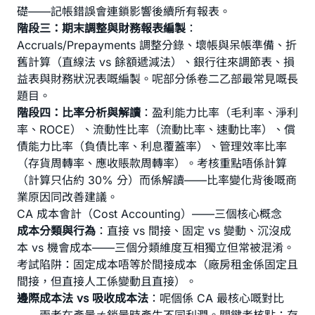
礎——記帳錯誤會連鎖影響後續所有報表。
階段三：期末調整與財務報表編製
：
Accruals/Prepayments 調整分錄、壞帳與呆帳準備、折
舊計算（直線法 vs 餘額遞減法）、銀行往來調節表、損
益表與財務狀況表嘅編製。呢部分係卷二乙部最常見嘅長
題目。
階段四：比率分析與解讀
：盈利能力比率（毛利率、淨利
率、ROCE）、流動性比率（流動比率、速動比率）、償
債能力比率（負債比率、利息覆蓋率）、管理效率比率
（存貨周轉率、應收賬款周轉率）。考核重點唔係計算
（計算只佔約 30% 分）而係解讀——比率變化背後嘅商
業原因同改善建議。
CA 成本會計（Cost Accounting）——三個核心概念
成本分類與行為
：直接 vs 間接、固定 vs 變動、沉沒成
本 vs 機會成本——三個分類維度互相獨立但常被混淆。
考試陷阱：固定成本唔等於間接成本（廠房租金係固定且
間接，但直接人工係變動且直接）。
邊際成本法 vs 吸收成本法
：呢個係 CA 最核心嘅對比