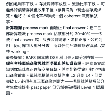
例如毛利率下跌 + 存貨周轉率放緩 + 流動比率下跌 = 可
能係降價清存貨但效果不佳→存貨滯銷→現金被存貨綁
死。能將 3–4 個比率串聯成一個 coherent 嘅商業敍
事。
計算題攞 process mark 而唔止 final answer
：卷二乙
部計算題嘅 process mark 佔該部分約 30–40%——即
使 final answer 錯，只要步驟清晰、邏輯正確、公式列
明，仍可攞到大部分分數。所以任何計算題都必須展示完
整 working。
最後提醒：BAFS 同其他 DSE 科目最大嘅分別在於——
呢科考核嘅係商業思維而唔單止係知識背誦
。評卷員會感
知到你係咪真正理解商業邏輯、係咪能夠從會計數字中讀
出商業故事。單純嘅操練可以幫你由 L2 升到 L4，但要
突破 L5 必須有真正嘅商業判斷力——呢個就係點解部分
考生做咗好多 past paper 但仍然突破唔到 Level 4 嘅原
因。