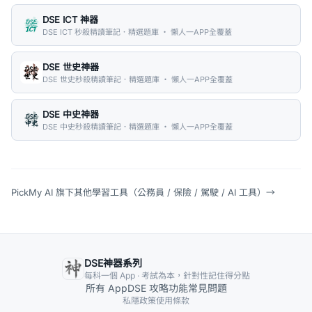
DSE ICT 神器
DSE ICT 秒殺精讀筆記．精選題庫 ・ 懶人一APP全覆蓋
DSE 世史神器
DSE 世史秒殺精讀筆記．精選題庫 ・ 懶人一APP全覆蓋
DSE 中史神器
DSE 中史秒殺精讀筆記．精選題庫 ・ 懶人一APP全覆蓋
PickMy AI 旗下其他學習工具（公務員 / 保險 / 駕駛 / AI 工具）
→
DSE神器系列
每科一個 App · 考試為本，針對性記住得分點
所有 App
DSE 攻略
功能
常見問題
私隱政策
使用條款