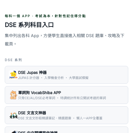
每科一個 APP · 考試為本，針對性記住得分點
DSE 系列科目入口
集中列出各科 App，方便學生直接進入相關 DSE 題庫、攻略及下
載頁。
DSE 系列
DSE Jupas 神器
JUPAS 計分器 ・ 入學機會分析 ・ 大學面試模擬
單詞狗 VocabShiba APP
只背CE/AL/DSE必考單詞 ・ 特調統計所有公開試考過的單詞
DSE 文言文神器
DSE 文言文秒殺精讀筆記．精選題庫 ・ 懶人一APP全覆蓋
DSE 中文閱讀寫作神器