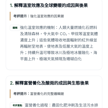
1.
解釋溫室效應及全球變暖的成因與後果
考評提示：
強化溫室效應的因果鏈
強化溫室效應的機制：人類大量燃燒化石燃料
邏輯
及清除森林，令大氣中 CO₂、甲烷等溫室氣體
濃度上升；這些氣體吸收地面輻射的紅外線並
再輻射至地表，使地表及低層大氣的溫度上
升；持續升溫可導致冰川及極地冰層融化、海
平面上升、極端天氣頻現及珊瑚白化
2.
解釋富營養化及酸雨的成因與生態後果
考評提示：
富營養化的完整邏輯鏈
富營養化過程：農田化肥沖刷及生活污水排
考評重點