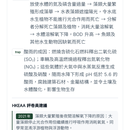
放使水體的氮及磷含量過量 → 藻類大量繁
殖形成藻華 → 水表藻類遮擋陽光，令水底
水生植物不能進行光合作用而死亡 → 分解
者分解死亡藻類及植物，消耗大量溶解氧
→ 水體溶解氧下降，BOD 升高 → 魚類及
其他水生動物因缺氧而死亡
酸雨的成因：燃燒含硫化石燃料釋出二氧化硫
trap
(SO₂)；車輛及高溫燃燒過程釋出氮氧化物
(NOₓ)；這些氣體於大氣中與水蒸氣反應生成
硫酸及硝酸，隨雨水降下形成 pH 低於 5.6 的
酸雨，腐蝕建築石材、金屬結構，並令土壤及
水體酸化，影響生物生存
HKEAA 評卷員建議
藻類大量繁殖後夜間溶解氧下降的原因：大
2021 年
量藻類停止光合作用但繼續進行呼吸作用消耗氧氣。同
學常混淆浮游植物與浮游動物。