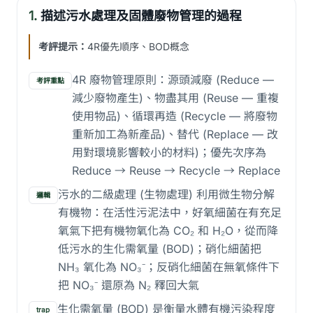
1.
描述污水處理及固體廢物管理的過程
考評提示：
4R優先順序、BOD概念
4R 廢物管理原則：源頭減廢 (Reduce —
考評重點
減少廢物產生)、物盡其用 (Reuse — 重複
使用物品)、循環再造 (Recycle — 將廢物
重新加工為新產品)、替代 (Replace — 改
用對環境影響較小的材料)；優先次序為
Reduce → Reuse → Recycle → Replace
污水的二級處理 (生物處理) 利用微生物分解
邏輯
有機物：在活性污泥法中，好氧細菌在有充足
氧氣下把有機物氧化為 CO₂ 和 H₂O，從而降
低污水的生化需氧量 (BOD)；硝化細菌把
NH₃ 氧化為 NO₃⁻；反硝化細菌在無氧條件下
把 NO₃⁻ 還原為 N₂ 釋回大氣
生化需氧量 (BOD) 是衡量水體有機污染程度
trap