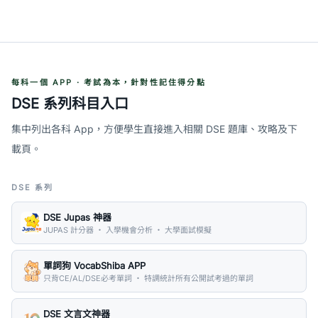
每科一個 APP · 考試為本，針對性記住得分點
DSE 系列科目入口
集中列出各科 App，方便學生直接進入相關 DSE 題庫、攻略及下
載頁。
DSE 系列
DSE Jupas 神器
JUPAS 計分器 ・ 入學機會分析 ・ 大學面試模擬
單詞狗 VocabShiba APP
只背CE/AL/DSE必考單詞 ・ 特調統計所有公開試考過的單詞
DSE 文言文神器