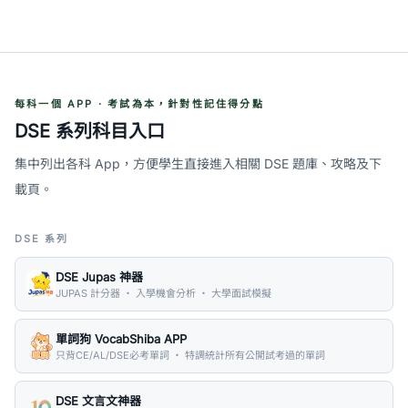
每科一個 APP · 考試為本，針對性記住得分點
DSE 系列科目入口
集中列出各科 App，方便學生直接進入相關 DSE 題庫、攻略及下
載頁。
DSE 系列
DSE Jupas 神器
JUPAS 計分器 ・ 入學機會分析 ・ 大學面試模擬
單詞狗 VocabShiba APP
只背CE/AL/DSE必考單詞 ・ 特調統計所有公開試考過的單詞
DSE 文言文神器