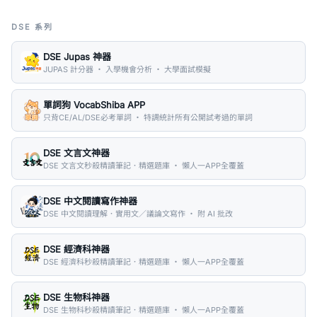
DSE 系列
DSE Jupas 神器
JUPAS 計分器 ・ 入學機會分析 ・ 大學面試模擬
單詞狗 VocabShiba APP
只背CE/AL/DSE必考單詞 ・ 特調統計所有公開試考過的單詞
DSE 文言文神器
DSE 文言文秒殺精讀筆記．精選題庫 ・ 懶人一APP全覆蓋
DSE 中文閱讀寫作神器
DSE 中文閱讀理解．實用文／議論文寫作 ・ 附 AI 批改
DSE 經濟科神器
DSE 經濟科秒殺精讀筆記．精選題庫 ・ 懶人一APP全覆蓋
DSE 生物科神器
DSE 生物科秒殺精讀筆記．精選題庫 ・ 懶人一APP全覆蓋