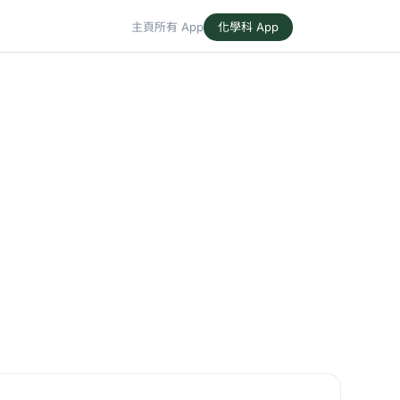
主頁
所有 App
化學科 App