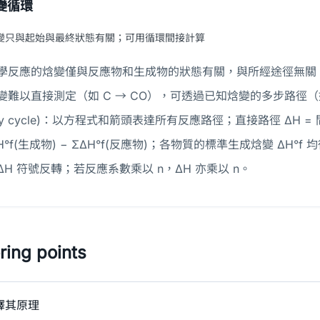
變循環
變只與起始與最終狀態有關；可用循環間接計算
學反應的焓變僅與反應物和生成物的狀態有關，與所經途徑無關
難以直接測定（如 C → CO），可透過已知焓變的多步路徑（如 C
alpy cycle)：以方程式和箭頭表達所有反應路徑；直接路徑 ΔH =
ΣΔH°f(生成物) − ΣΔH°f(反應物)；各物質的標準生成焓變 ΔH
H 符號反轉；若反應系數乘以 n，ΔH 亦乘以 n。
ing points
釋其原理