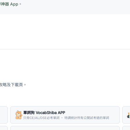
學神器 App
。
、攻略及下載頁。
單詞狗 VocabShiba APP
只背CE/AL/DSE必考單詞 ・ 特調統計所有公開試考過的單詞