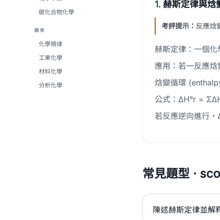
1.
赫斯定律與焓
碳化合物化學
考評提示：
反應焓
選修
化學規律
赫斯定律：一個化
工業化學
應用：若一反應焓變
材料化學
焓變循環 (enth
分析化學
公式：ΔH°r = 
若反應逆向進行，Δ
常見題型 · scor
陳述赫斯定律並解