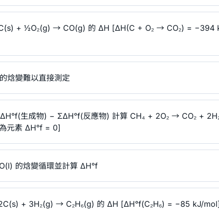
+ ½O₂(g) → CO(g) 的 ΔH [ΔH(C + O₂ → CO₂) = −394 k
O 的焓變難以直接測定
H°f(生成物) − ΣΔH°f(反應物) 計算 CH₄ + 2O₂ → CO₂ + 2H₂O 
 為元素 ΔH°f = 0]
(l) 的焓變循環並計算 ΔH°f
 + 3H₂(g) → C₂H₆(g) 的 ΔH [ΔH°f(C₂H₆) = −85 kJ/mol