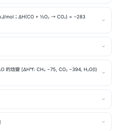
J/mol；ΔH(CO + ½O₂ → CO₂) = −283
的焓變 [ΔH°f: CH₄ −75, CO₂ −394, H₂O(l)
]