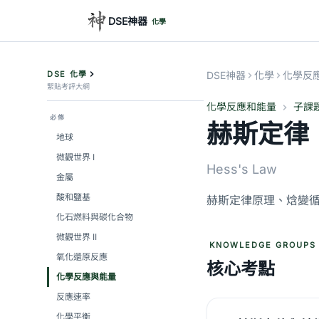
DSE神器
化學
DSE 化學
DSE神器
化學
化學反
緊貼考評大綱
化學反應和能量
子課
必修
赫斯定律
地球
微觀世界 I
Hess's Law
金屬
酸和鹽基
赫斯定律原理、焓變
化石燃料與碳化合物
微觀世界 II
KNOWLEDGE GROUPS
氧化還原反應
核心考點
化學反應與能量
反應速率
化學平衡