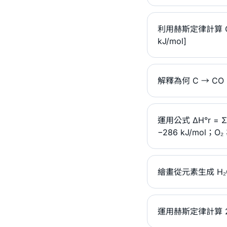
利用赫斯定律計算 C(s) 
kJ/mol]
解釋為何 C → C
運用公式 ΔH°r = ΣΔ
−286 kJ/mol；O₂
繪畫從元素生成 H₂O
運用赫斯定律計算 2C(s)