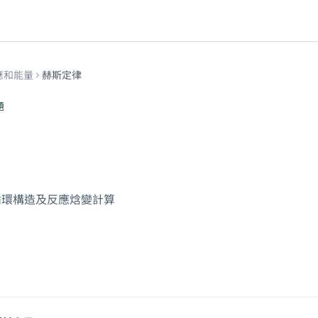
應和能量
赫斯定律
題
循環構造及反應焓變計算