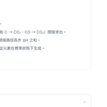
。
 → CO₂、CO → CO₂）間接求出。
 間接路徑各步 ΔH 之和。
°f 均從元素在標準狀態下生成。