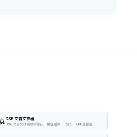
DSE 文言文神器
DSE 文言文秒殺精讀筆記．精選題庫 ・ 懶人一APP全覆蓋