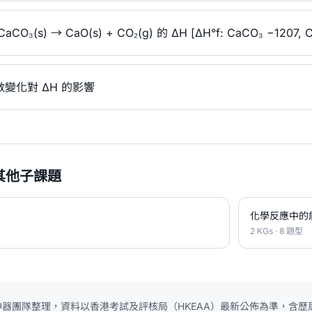
(s) → CaO(s) + CO₂(g) 的 ΔH [ΔH°f: CaCO₃ −1207, Ca
變化對 ΔH 的影響
其他子課題
化學反應中的
2 KGs · 8 題型
E 神器團隊整理，資料以香港考試及評核局（HKEAA）最新公佈為準，含歷屆