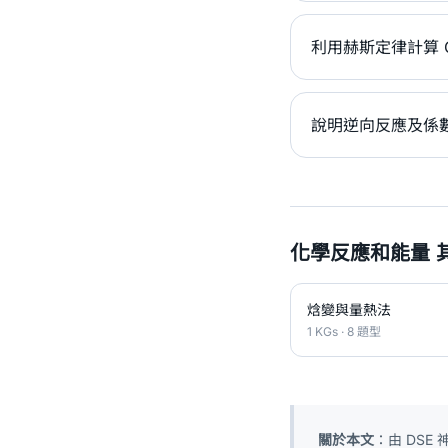
利用赫斯定律計算 CaCO₃
說明逆向反應及係數
化學反應和能量 
焓變與量熱法
1 KGs · 8 題型
關於本文
：由 DS