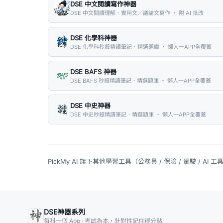
DSE 中文閱讀寫作神器
DSE 中文閱讀理解．實用文／議論文寫作 ・ 附 AI 批改
DSE 化學科神器
DSE 化學科秒殺精讀筆記．精選題庫 ・ 懶人一APP全覆蓋
DSE BAFS 神器
DSE BAFS 秒殺精讀筆記．精選題庫 ・ 懶人一APP全覆蓋
DSE 中史神器
DSE 中史秒殺精讀筆記．精選題庫 ・ 懶人一APP全覆蓋
PickMy AI 旗下其他學習工具（公務員 / 保險 / 駕駛 / AI 工
DSE神器系列
每科一個 App · 考試為本，針對性記住得分點