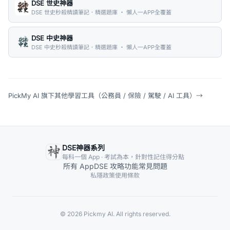
DSE 世史神器
DSE 世史秒殺精讀筆記．精選題庫 ・ 懶人一APP全覆蓋
DSE 中史神器
DSE 中史秒殺精讀筆記．精選題庫 ・ 懶人一APP全覆蓋
PickMy AI 旗下其他學習工具（公務員 / 保險 / 駕駛 / AI 工具）
→
DSE神器系列
每科一個 App · 考試為本，針對性記住得分點
所有 App
DSE 攻略
功能
常見問題
私隱政策
使用條款
© 2026 Pickmy AI. All rights reserved.