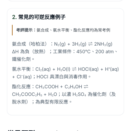
2.
常見的可逆反應例子
考評提示：
氨合成、氯水平衡、酯化反應均為常考例
氨合成（哈柏法）：N₂(g) + 3H₂(g) ⇌ 2NH₃(g)
ΔH 為負（放熱）；工業條件：450°C、200 atm、
鐵催化劑。
氯水平衡：Cl₂(aq) + H₂O(l) ⇌ HOCl(aq) + H⁺(aq)
+ Cl⁻(aq)；HOCl 具漂白與消毒作用。
酯化反應：CH₃COOH + C₂H₅OH ⇌
CH₃COOC₂H₅ + H₂O；以濃 H₂SO₄ 為催化劑（及
脫水劑）；為典型有限反應。