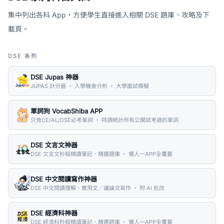
集中列出各科 App，方便學生直接進入相關 DSE 題庫、攻略及下
載頁。
DSE 系列
DSE Jupas 神器
JUPAS 計分器 ・ 入學機會分析 ・ 大學面試模擬
單詞狗 VocabShiba APP
只背CE/AL/DSE必考單詞 ・ 特調統計所有公開試考過的單詞
DSE 文言文神器
DSE 文言文秒殺精讀筆記．精選題庫 ・ 懶人一APP全覆蓋
DSE 中文閱讀寫作神器
DSE 中文閱讀理解．實用文／議論文寫作 ・ 附 AI 批改
DSE 經濟科神器
DSE 經濟科秒殺精讀筆記．精選題庫 ・ 懶人一APP全覆蓋