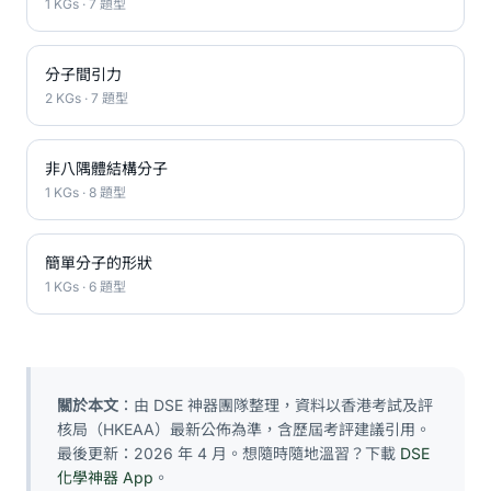
1 KGs · 7 題型
分子間引力
2 KGs · 7 題型
非八隅體結構分子
1 KGs · 8 題型
簡單分子的形狀
1 KGs · 6 題型
關於本文
：由 DSE 神器團隊整理，資料以香港考試及評
核局（HKEAA）最新公佈為準，含歷屆考評建議引用。
最後更新：2026 年 4 月。想隨時隨地溫習？下載
DSE
化學神器 App
。