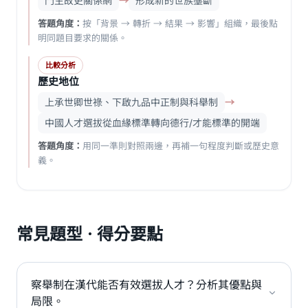
門生故吏關係網
→
形成新的世族壟斷
答題角度：
按「背景 → 轉折 → 結果 → 影響」組織，最後點
明同題目要求的關係。
比較分析
歷史地位
上承世卿世祿、下啟九品中正制與科舉制
→
中國人才選拔從血緣標準轉向德行/才能標準的開端
答題角度：
用同一準則對照兩邊，再補一句程度判斷或歷史意
義。
常見題型 · 得分要點
察舉制在漢代能否有效選拔人才？分析其優點與
局限。