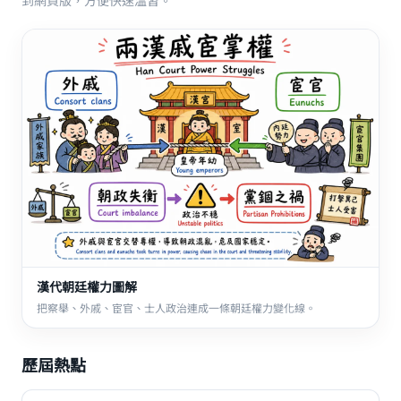
到網頁版，方便快速溫習。
漢代朝廷權力圖解
把察舉、外戚、宦官、士人政治連成一條朝廷權力變化線。
歷屆熱點