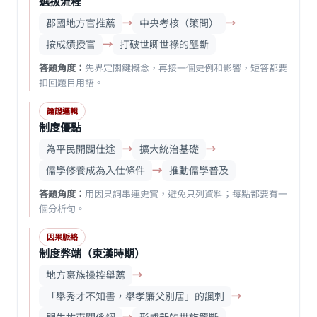
選拔流程
郡國地方官推薦
→
中央考核（策問）
→
按成績授官
→
打破世卿世祿的壟斷
答題角度：
先界定關鍵概念，再接一個史例和影響，短答都要
扣回題目用語。
論證邏輯
制度優點
為平民開闢仕途
→
擴大統治基礎
→
儒學修養成為入仕條件
→
推動儒學普及
答題角度：
用因果詞串連史實，避免只列資料；每點都要有一
個分析句。
因果脈絡
制度弊端（東漢時期）
地方豪族操控舉薦
→
「舉秀才不知書，舉孝廉父別居」的諷刺
→