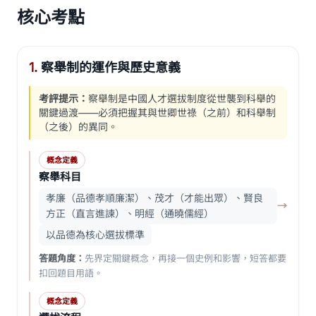
核心考點
1.
察舉制的運作與歷史意義
考評提示：
察舉制是中國人才選拔制度從世襲到科舉的
關鍵過渡——必須把握其與世卿世祿（之前）和科舉制
（之後）的異同。
概念定義
察舉科目
孝廉（品德孝順廉潔）、茂才（才能出眾）、賢良
→
方正（直言進諫）、明經（通曉儒經）
以品德為核心選拔標準
答題角度：
先界定關鍵概念，再接一個史例和影響，短答都要
扣回題目用語。
概念定義