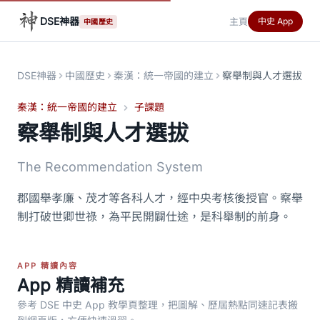
DSE神器
主頁
中史 App
中國歷史
DSE神器
中國歷史
秦漢：統一帝國的建立
察舉制與人才選拔
秦漢：統一帝國的建立
子課題
察舉制與人才選拔
The Recommendation System
郡國舉孝廉、茂才等各科人才，經中央考核後授官。察舉
制打破世卿世祿，為平民開闢仕途，是科舉制的前身。
APP 精讀內容
App 精讀補充
參考 DSE 中史 App 教學頁整理，把圖解、歷屆熱點同速記表搬