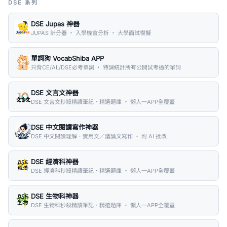
DSE 系列
DSE Jupas 神器
JUPAS 計分器 ・ 入學機會分析 ・ 大學面試模擬
單詞狗 VocabShiba APP
只背CE/AL/DSE必考單詞 ・ 特調統計所有公開試考過的單詞
DSE 文言文神器
DSE 文言文秒殺精讀筆記．精選題庫 ・ 懶人一APP全覆蓋
DSE 中文閱讀寫作神器
DSE 中文閱讀理解．實用文／議論文寫作 ・ 附 AI 批改
DSE 經濟科神器
DSE 經濟科秒殺精讀筆記．精選題庫 ・ 懶人一APP全覆蓋
DSE 生物科神器
DSE 生物科秒殺精讀筆記．精選題庫 ・ 懶人一APP全覆蓋