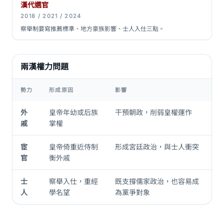
漢代選官
2018 / 2021 / 2024
察舉制要寫推薦標準、地方豪族影響、士人入仕三點。
兩漢權力問題
勢力
形成原因
影響
外
皇帝年幼或后族
干預朝政，削弱皇權運作
戚
掌權
宦
皇帝倚重近侍制
形成宮廷政治，與士人衝突
官
衡外戚
士
察舉入仕，重經
既支撐儒家政治，也容易成
人
學名望
為黨爭對象