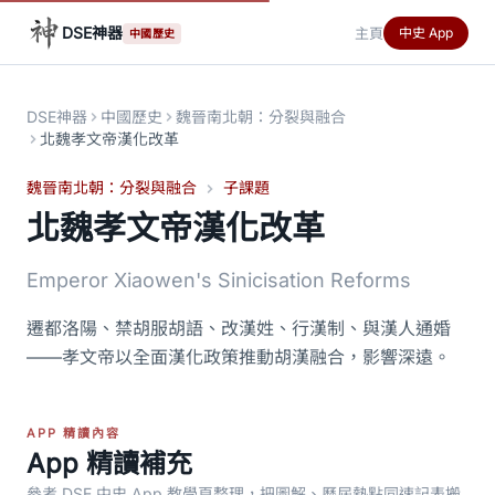
DSE神器
主頁
中史 App
中國歷史
DSE神器
中國歷史
魏晉南北朝：分裂與融合
北魏孝文帝漢化改革
魏晉南北朝：分裂與融合
子課題
北魏孝文帝漢化改革
Emperor Xiaowen's Sinicisation Reforms
遷都洛陽、禁胡服胡語、改漢姓、行漢制、與漢人通婚
——孝文帝以全面漢化政策推動胡漢融合，影響深遠。
APP 精讀內容
App 精讀補充
參考 DSE 中史 App 教學頁整理，把圖解、歷屆熱點同速記表搬