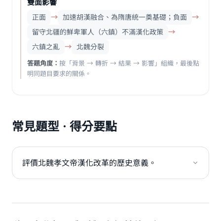
雙面影響
正面
→
加速胡漢融合、為隋唐統一奠基礎；負面
→
留守北疆的鮮卑軍人（六鎮）不滿漢化政策
→
六鎮之亂
→
北魏分裂
答題角度：
按「背景 → 轉折 → 結果 → 影響」組織，最後點
明同題目要求的關係。
常見題型 · 得分要點
評價北魏孝文帝漢化改革的歷史意義。