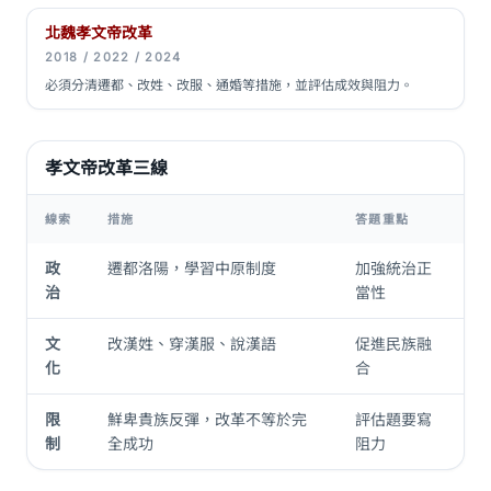
北魏孝文帝改革
2018 / 2022 / 2024
必須分清遷都、改姓、改服、通婚等措施，並評估成效與阻力。
孝文帝改革三線
線索
措施
答題重點
政
遷都洛陽，學習中原制度
加強統治正
治
當性
文
改漢姓、穿漢服、說漢語
促進民族融
化
合
限
鮮卑貴族反彈，改革不等於完
評估題要寫
制
全成功
阻力