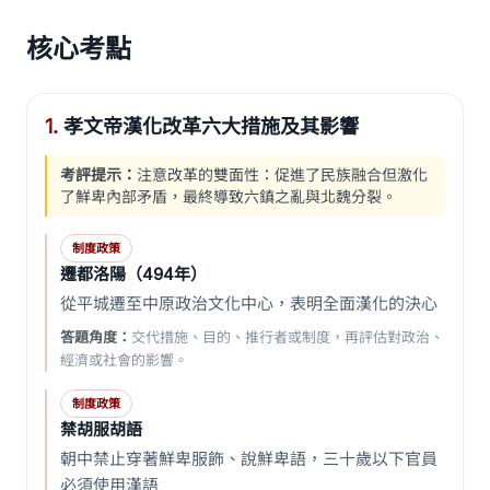
核心考點
1.
孝文帝漢化改革六大措施及其影響
考評提示：
注意改革的雙面性：促進了民族融合但激化
了鮮卑內部矛盾，最終導致六鎮之亂與北魏分裂。
制度政策
遷都洛陽（494年）
從平城遷至中原政治文化中心，表明全面漢化的決心
答題角度：
交代措施、目的、推行者或制度，再評估對政治、
經濟或社會的影響。
制度政策
禁胡服胡語
朝中禁止穿著鮮卑服飾、說鮮卑語，三十歲以下官員
必須使用漢語