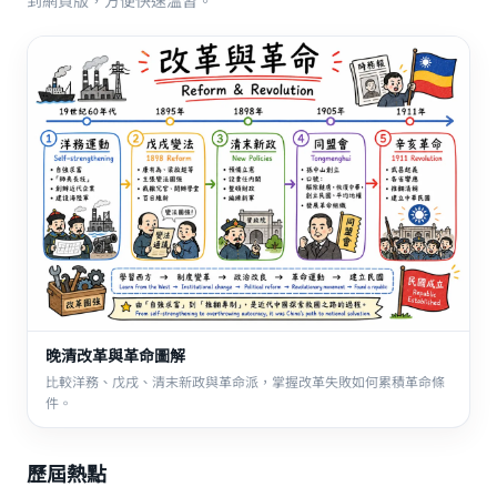
到網頁版，方便快速溫習。
晚清改革與革命圖解
比較洋務、戊戌、清末新政與革命派，掌握改革失敗如何累積革命條
件。
歷屆熱點