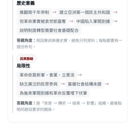
歷史意義
推翻兩千年帝制
→
建立亞洲第一個民主共和國
→
但革命果實被袁世凱篡奪
→
中國陷入軍閥割據
→
說明制度轉型需要社會基礎配合
答題角度：
用因果詞串連史實，避免只列資料；每點都要有一
個分析句。
因果脈絡
局限性
革命依靠新軍、會黨、立憲派
→
缺乏廣泛的民眾參與
→
基層社會結構未變
→
為後來軍閥割據和革命反覆埋下伏筆
答題角度：
按「背景 → 轉折 → 結果 → 影響」組織，最後點
明同題目要求的關係。