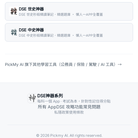
DSE 世史神器
DSE 世史秒殺精讀筆記．精選題庫 ・ 懶人一APP全覆蓋
DSE 中史神器
DSE 中史秒殺精讀筆記．精選題庫 ・ 懶人一APP全覆蓋
PickMy AI 旗下其他學習工具（公務員 / 保險 / 駕駛 / AI 工具）
→
DSE神器系列
每科一個 App · 考試為本，針對性記住得分點
所有 App
DSE 攻略
功能
常見問題
私隱政策
使用條款
© 2026 Pickmy AI. All rights reserved.