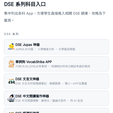
DSE 系列科目入口
集中列出各科 App，方便學生直接進入相關 DSE 題庫、攻略及下
載頁。
DSE 系列
DSE Jupas 神器
JUPAS 計分器 ・ 入學機會分析 ・ 大學面試模擬
單詞狗 VocabShiba APP
只背CE/AL/DSE必考單詞 ・ 特調統計所有公開試考過的單詞
DSE 文言文神器
DSE 文言文秒殺精讀筆記．精選題庫 ・ 懶人一APP全覆蓋
DSE 中文閱讀寫作神器
DSE 中文閱讀理解．實用文／議論文寫作 ・ 附 AI 批改