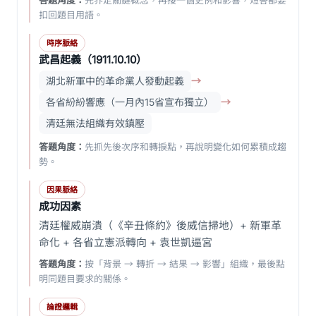
答題角度：
先界定關鍵概念，再接一個史例和影響，短答都要
扣回題目用語。
時序脈絡
武昌起義（1911.10.10）
湖北新軍中的革命黨人發動起義
→
各省紛紛響應（一月內15省宣布獨立）
→
清廷無法組織有效鎮壓
答題角度：
先抓先後次序和轉捩點，再說明變化如何累積成趨
勢。
因果脈絡
成功因素
清廷權威崩潰（《辛丑條約》後威信掃地）+ 新軍革
命化 + 各省立憲派轉向 + 袁世凱逼宮
答題角度：
按「背景 → 轉折 → 結果 → 影響」組織，最後點
明同題目要求的關係。
論證邏輯