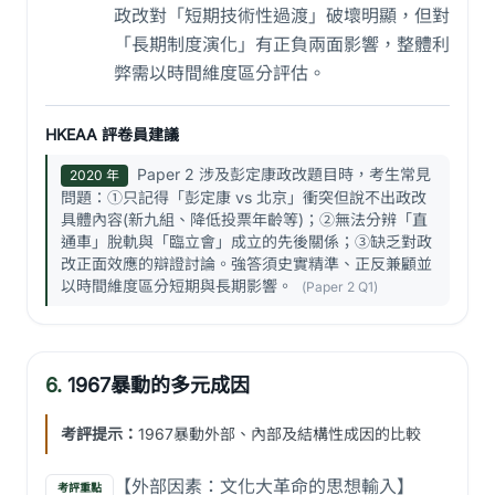
政改對「短期技術性過渡」破壞明顯，但對
「長期制度演化」有正負兩面影響，整體利
弊需以時間維度區分評估。
HKEAA 評卷員建議
Paper 2 涉及彭定康政改題目時，考生常見
2020 年
問題：①只記得「彭定康 vs 北京」衝突但說不出政改
具體內容(新九組、降低投票年齡等)；②無法分辨「直
通車」脫軌與「臨立會」成立的先後關係；③缺乏對政
改正面效應的辯證討論。強答須史實精準、正反兼顧並
以時間維度區分短期與長期影響。
(Paper 2 Q1)
6.
1967暴動的多元成因
考評提示：
1967暴動外部、內部及結構性成因的比較
【外部因素：文化大革命的思想輸入】
考評重點