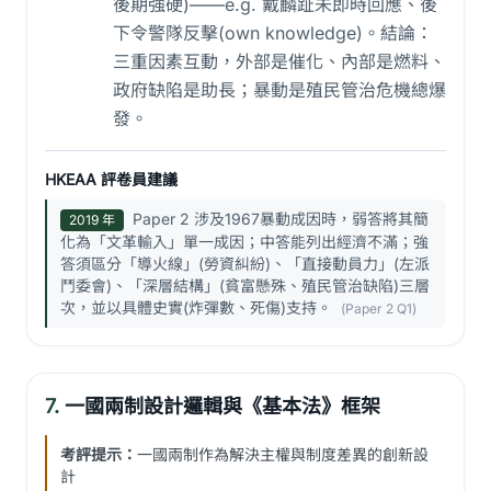
後期強硬)——e.g. 戴麟趾未即時回應、後
下令警隊反擊(own knowledge)。結論：
三重因素互動，外部是催化、內部是燃料、
政府缺陷是助長；暴動是殖民管治危機總爆
發。
HKEAA 評卷員建議
Paper 2 涉及1967暴動成因時，弱答將其簡
2019 年
化為「文革輸入」單一成因；中答能列出經濟不滿；強
答須區分「導火線」(勞資糾紛)、「直接動員力」(左派
鬥委會)、「深層結構」(貧富懸殊、殖民管治缺陷)三層
次，並以具體史實(炸彈數、死傷)支持。
(Paper 2 Q1)
7.
一國兩制設計邏輯與《基本法》框架
考評提示：
一國兩制作為解決主權與制度差異的創新設
計