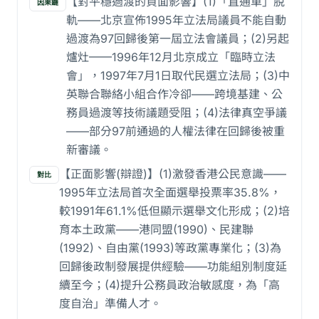
【對平穩過渡的負面影響】(1)「直通車」脫
因果鏈
軌——北京宣佈1995年立法局議員不能自動
過渡為97回歸後第一屆立法會議員；(2)另起
爐灶——1996年12月北京成立「臨時立法
會」，1997年7月1日取代民選立法局；(3)中
英聯合聯絡小組合作冷卻——跨境基建、公
務員過渡等技術議題受阻；(4)法律真空爭議
——部分97前通過的人權法律在回歸後被重
新審議。
【正面影響(辯證)】(1)激發香港公民意識——
對比
1995年立法局首次全面選舉投票率35.8%，
較1991年61.1%低但顯示選舉文化形成；(2)培
育本土政黨——港同盟(1990)、民建聯
(1992)、自由黨(1993)等政黨專業化；(3)為
回歸後政制發展提供經驗——功能組別制度延
續至今；(4)提升公務員政治敏感度，為「高
度自治」準備人才。