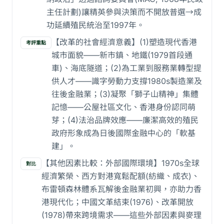
主任計劃)讓精英參與決策而不開放普選→成
功延續殖民統治至1997年。
【改革的社會經濟意義】(1)塑造現代香港
考評重點
城市面貌——新市鎮、地鐵(1979首段通
車)、海底隧道；(2)為工業到服務業轉型提
供人才——識字勞動力支撐1980s製造業及
往後金融業；(3)凝聚「獅子山精神」集體
記憶——公屋社區文化、香港身份認同萌
芽；(4)法治品牌效應——廉潔高效的殖民
政府形象成為日後國際金融中心的「軟基
建」。
【其他因素比較：外部國際環境】1970s全球
對比
經濟繁榮、西方對港寬鬆配額(紡織、成衣)、
布雷頓森林體系瓦解後金融業初興，亦助力香
港現代化；中國文革結束(1976)、改革開放
(1978)帶來跨境需求——這些外部因素與麥理