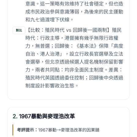
意識。這一策略有效維持了社會穩定，但也造
成市民政治參與意識薄弱，為後來的民主運動
和九七過渡埋下伏線。
【比較：殖民時代 vs 回歸後一國兩制】殖民
對比
時代：行政主導，港督擁有幾乎無限行政權
力，無普選；回歸後：《基本法》保障「高度
自治、港人治港」，設立行政長官選舉及立法
會選舉，但北京透過候選人提名機制保留影響
力。兩者共同點：均非全面民主制度。差異：
殖民時代英國透過委任控制；回歸後中央透過
制度設計影響政治生態。
2.
1967暴動與麥理浩改革
考評提示：
1967暴動→麥理浩改革的因果鏈