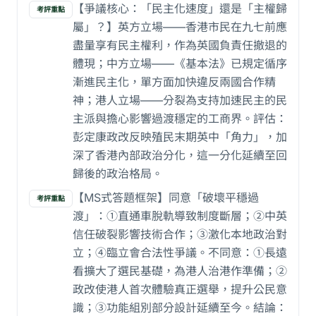
【爭議核心：「民主化速度」還是「主權歸
考評重點
屬」？】英方立場——香港市民在九七前應
盡量享有民主權利，作為英國負責任撤退的
體現；中方立場——《基本法》已規定循序
漸進民主化，單方面加快違反兩國合作精
神；港人立場——分裂為支持加速民主的民
主派與擔心影響過渡穩定的工商界。評估：
彭定康政改反映殖民末期英中「角力」，加
深了香港內部政治分化，這一分化延續至回
歸後的政治格局。
【MS式答題框架】同意「破壞平穩過
考評重點
渡」：①直通車脫軌導致制度斷層；②中英
信任破裂影響技術合作；③激化本地政治對
立；④臨立會合法性爭議。不同意：①長遠
看擴大了選民基礎，為港人治港作準備；②
政改使港人首次體驗真正選舉，提升公民意
識；③功能組別部分設計延續至今。結論：