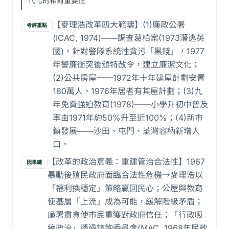
代化的相對重要性
【麥理浩改革四大範疇】(1)廉政公署
考評重點
(ICAC, 1974)——調查葛柏案(1973潛逃英
國)，針對警隊系統性貪污「黑錢」，1977
年警廉衝突後頒特赦令，建立廉潔文化；
(2)公共房屋——1972年十年建屋計劃安置
180萬人，1976年居者有其屋計劃；(3)九
年免費強迫教育(1978)——小學升初中普及
率由1971年約50%升至近100%；(4)新市
鎮發展——沙田、屯門、荃灣容納新增人
口。
【改革的政治意義：重建管治合法性】1967
因果鏈
暴動後殖民政府面臨合法性危機→麥理浩以
「福利換穩定」策略贏回民心；公屋與教育
使基層「上流」成為可能，緩解階級矛盾；
廉署肅貪使市民重獲對政府信任；「行政吸
納政治」透過諮詢委員會(MAC, 1968年民政