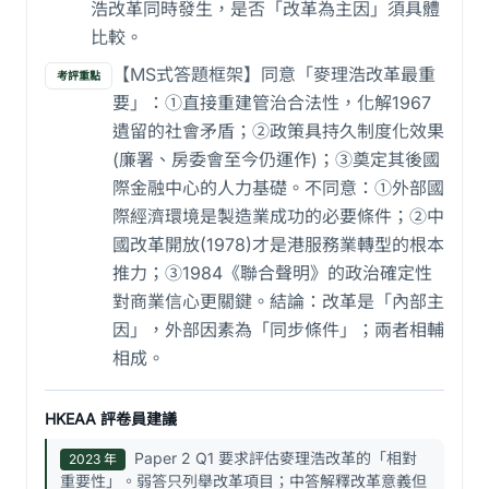
浩改革同時發生，是否「改革為主因」須具體
比較。
【MS式答題框架】同意「麥理浩改革最重
考評重點
要」：①直接重建管治合法性，化解1967
遺留的社會矛盾；②政策具持久制度化效果
(廉署、房委會至今仍運作)；③奠定其後國
際金融中心的人力基礎。不同意：①外部國
際經濟環境是製造業成功的必要條件；②中
國改革開放(1978)才是港服務業轉型的根本
推力；③1984《聯合聲明》的政治確定性
對商業信心更關鍵。結論：改革是「內部主
因」，外部因素為「同步條件」；兩者相輔
相成。
HKEAA 評卷員建議
Paper 2 Q1 要求評估麥理浩改革的「相對
2023 年
重要性」。弱答只列舉改革項目；中答解釋改革意義但