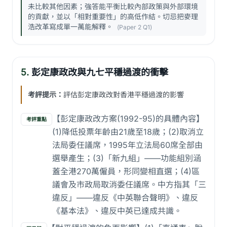
未比較其他因素；強答能平衡比較內部政策與外部環境
的貢獻，並以「相對重要性」的高低作結。切忌把麥理
浩改革寫成單一萬能解釋。
(Paper 2 Q1)
5.
彭定康政改與九七平穩過渡的衝擊
考評提示：
評估彭定康政改對香港平穩過渡的影響
【彭定康政改方案(1992-95)的具體內容】
考評重點
(1)降低投票年齡由21歲至18歲；(2)取消立
法局委任議席，1995年立法局60席全部由
選舉產生；(3)「新九組」——功能組別涵
蓋全港270萬僱員，形同變相直選；(4)區
議會及市政局取消委任議席。中方指其「三
違反」——違反《中英聯合聲明》、違反
《基本法》、違反中英已達成共識。