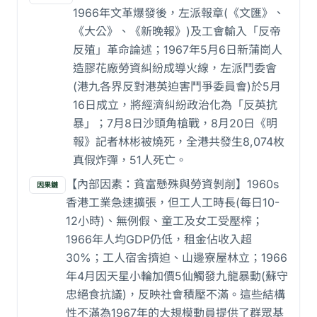
1966年文革爆發後，左派報章(《文匯》、
《大公》、《新晚報》)及工會輸入「反帝
反殖」革命論述；1967年5月6日新蒲崗人
造膠花廠勞資糾紛成導火線，左派鬥委會
(港九各界反對港英迫害鬥爭委員會)於5月
16日成立，將經濟糾紛政治化為「反英抗
暴」；7月8日沙頭角槍戰，8月20日《明
報》記者林彬被燒死，全港共發生8,074枚
真假炸彈，51人死亡。
【內部因素：貧富懸殊與勞資剝削】1960s
因果鏈
香港工業急速擴張，但工人工時長(每日10-
12小時)、無例假、童工及女工受壓榨；
1966年人均GDP仍低，租金佔收入超
30%；工人宿舍擠迫、山邊寮屋林立；1966
年4月因天星小輪加價5仙觸發九龍暴動(蘇守
忠絕食抗議)，反映社會積壓不滿。這些結構
性不滿為1967年的大規模動員提供了群眾基