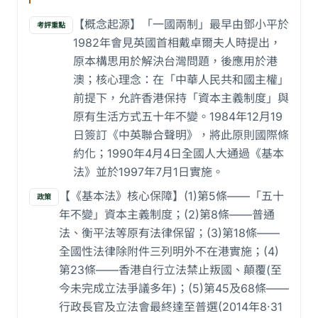
【概念起源】「一國兩制」最早由鄧小平於
考評重點
1982年會見英國首相戴卓爾夫人時提出，
原本構思用於解決台灣問題，後應用於港
澳；核心理念：在「中華人民共和國主權」
前提下，允許香港保持「資本主義制度」與
原有生活方式五十年不變。1984年12月19
日簽訂《中英聯合聲明》，將此原則國際條
約化；1990年4月4日全國人大通過《基本
法》並於1997年7月1日實施。
【《基本法》核心保障】(1)第5條——「五十
政策
年不變」資本主義制度；(2)第8條——普通
法、衡平法等原有法律保留；(3)第18條——
全國性法律除附件三列明外不在港實施；(4)
第23條——香港自行立法禁止叛國、顛覆(至
今未完成立法爭議多年)；(5)第45及68條——
行政長官及立法會最終達至普選(2014年8·31