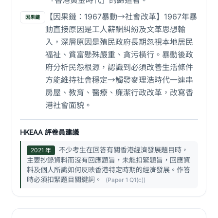
「香港黃金時代」的締造者。
【因果鏈：1967暴動→社會改革】1967年暴
因果鏈
動直接原因是工人薪酬糾紛及文革思想輸
入，深層原因是殖民政府長期忽視本地居民
福祉、貧富懸殊嚴重、貪污橫行。暴動後政
府分析民怨根源，認識到必須改善生活條件
方能維持社會穩定→觸發麥理浩時代一連串
房屋、教育、醫療、廉潔行政改革，改寫香
港社會面貌。
HKEAA 評卷員建議
不少考生在回答有關香港經濟發展題目時，
2021 年
主要抄錄資料而沒有回應題旨，未能扣緊題旨，回應資
料及個人所識如何反映香港特定時期的經濟發展。作答
時必須扣緊題目關鍵詞。
(Paper 1 Q1(c))