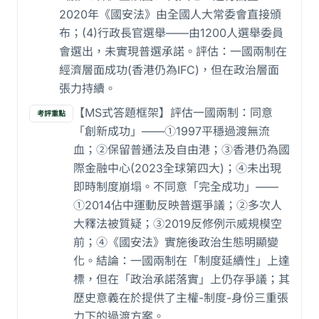
2020年《國安法》由全國人大常委會直接頒
布；(4)行政長官選舉——由1200人選舉委員
會選出，未實現普選承諾。評估：一國兩制在
經濟層面成功(香港仍為IFC)，但在政治層面
張力持續。
【MS式答題框架】評估一國兩制：同意
考評重點
「創新成功」——①1997平穩過渡無流
血；②保留普通法及自由港；③香港仍為國
際金融中心(2023全球第四大)；④未出現
即時制度崩塌。不同意「完全成功」——
①2014佔中運動反映普選爭議；②多次人
大釋法被質疑；③2019反修例示威規模空
前；④《國安法》實施後政治生態明顯變
化。結論：一國兩制在「制度延續性」上達
標，但在「政治承諾落實」上仍存爭議；其
歷史意義在於提供了主權-制度-身份三重張
力下的過渡方案。