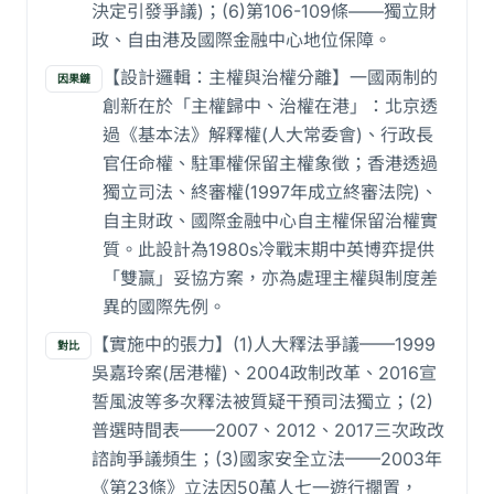
決定引發爭議)；(6)第106-109條——獨立財
政、自由港及國際金融中心地位保障。
【設計邏輯：主權與治權分離】一國兩制的
因果鏈
創新在於「主權歸中、治權在港」：北京透
過《基本法》解釋權(人大常委會)、行政長
官任命權、駐軍權保留主權象徵；香港透過
獨立司法、終審權(1997年成立終審法院)、
自主財政、國際金融中心自主權保留治權實
質。此設計為1980s冷戰末期中英博弈提供
「雙贏」妥協方案，亦為處理主權與制度差
異的國際先例。
【實施中的張力】(1)人大釋法爭議——1999
對比
吳嘉玲案(居港權)、2004政制改革、2016宣
誓風波等多次釋法被質疑干預司法獨立；(2)
普選時間表——2007、2012、2017三次政改
諮詢爭議頻生；(3)國家安全立法——2003年
《第23條》立法因50萬人七一遊行擱置，