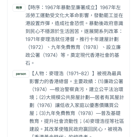
【時序：1967年暴動至廉署成立】1967年左
時序
派勞工運動受文化大革命影響，發動罷工並在
港設置炸彈，造成社會恐慌。暴動後政府意識
到民心不穩源於生活困苦，遂展開系列改革：
1971年麥理浩就任港督，推行十年建屋計劃
（1972）、九年免費教育（1978）、設立廉
政公署（1974）等，奠定現代香港社會的基
石。
【人物：麥理浩（1971–82）】被視為最具
person
影響力的香港總督。主要政績：(1)廉政公署
（1974）—根治警察貪污，建立公平法治環
境；(2)大規模公共房屋計劃—居者有其屋計
劃（1976）讓低收入家庭以優惠價購買公
屋；(3)九年免費教育（1978）—普及基礎
教育，提升社會流動性；(4)麥理浩徑等社區
建設。其改革使殖民政府贏回民心，被視為