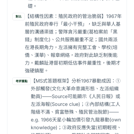
礎。
【結構性因素：殖民政府的管治脆弱】1967年
對比
前殖民政府奉行「最小干預」，缺乏與華人基
層的溝通渠道；警隊貪污嚴重(葛柏案前「黑
錢」制度化)、公共服務嚴重不足；國共兩派
在港長期角力，左派擁有完整工會、學校(培
僑、漢華)、報章網絡，政府對此缺乏制衡能
力。戴麟趾港督初期低估事件嚴重性，後期才
強硬鎮壓。
【MS式答題框架】分析1967暴動成因：①
考評重點
外部觸發(文化大革命意識形態、左派組織
動員)——Source可能顯示《人民日報》或
左派海報(Source clue)；②內部結構(工人
階級不滿、貧富懸殊、殖民管治脫節)——
e.g. 1966天星小輪加價引發九龍暴動(own
knowledge)；③政府反應失當(初期輕視、