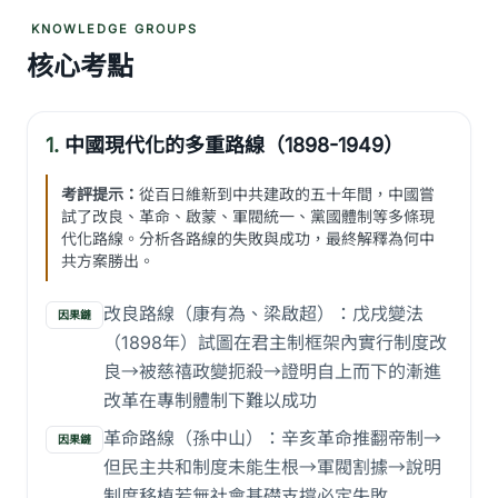
KNOWLEDGE GROUPS
核心考點
1.
中國現代化的多重路線（1898-1949）
考評提示：
從百日維新到中共建政的五十年間，中國嘗
試了改良、革命、啟蒙、軍閥統一、黨國體制等多條現
代化路線。分析各路線的失敗與成功，最終解釋為何中
共方案勝出。
改良路線（康有為、梁啟超）：戊戌變法
因果鏈
（1898年）試圖在君主制框架內實行制度改
良→被慈禧政變扼殺→證明自上而下的漸進
改革在專制體制下難以成功
革命路線（孫中山）：辛亥革命推翻帝制→
因果鏈
但民主共和制度未能生根→軍閥割據→說明
制度移植若無社會基礎支撐必定失敗