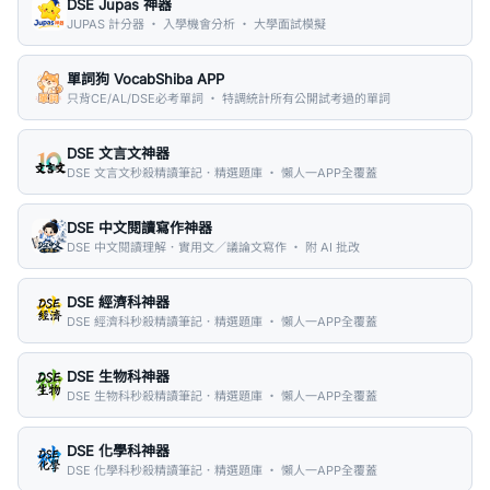
DSE Jupas 神器
JUPAS 計分器 ・ 入學機會分析 ・ 大學面試模擬
單詞狗 VocabShiba APP
只背CE/AL/DSE必考單詞 ・ 特調統計所有公開試考過的單詞
DSE 文言文神器
DSE 文言文秒殺精讀筆記．精選題庫 ・ 懶人一APP全覆蓋
DSE 中文閱讀寫作神器
DSE 中文閱讀理解．實用文／議論文寫作 ・ 附 AI 批改
DSE 經濟科神器
DSE 經濟科秒殺精讀筆記．精選題庫 ・ 懶人一APP全覆蓋
DSE 生物科神器
DSE 生物科秒殺精讀筆記．精選題庫 ・ 懶人一APP全覆蓋
DSE 化學科神器
DSE 化學科秒殺精讀筆記．精選題庫 ・ 懶人一APP全覆蓋