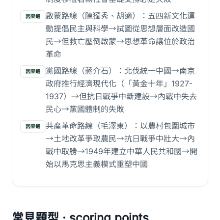
啟蒙路線（陳獨秀、胡適）：五四新文化運
因果鏈
動提倡民主與科學→試圖從思想層面改造國
民→但救亡壓倒啟蒙→思想革命讓位於政治
革命
黨國路線（蔣介石）：北伐統一中國→南京
因果鏈
政府推行經濟現代化（「黃金十年」1927-
1937）→但抗日戰爭中斷建設→內戰中失去
民心→黨國體制的失敗
共產革命路線（毛澤東）：以農村包圍城市
因果鏈
→土地改革爭取農民→抗日戰爭中壯大→內
戰中取勝→1949年建立中華人民共和國→開
始以馬克思主義模式重塑中國
常見題型 · scoring points