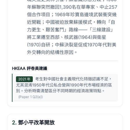
年蘇聯突然撤回1,390名在華專家、中止257
個合作項目；1969年珍寶島邊境武裝衝突幾
近開戰；中國被迫放棄蘇援模式，轉向「自
力更生、艱苦奮鬥」路線——「三線建設」
將工業遷至西部、核武器(1964)與衛星
(1970)自研；中蘇決裂是促成1970年代對美
外交轉向的結構性原因。
HKEAA 評卷員建議
考生對中國社會主義現代化特徵認識不足，
2021 年
尤其混淆1950年代公私合營與1990年代市場經濟的區
別。分析時需清楚區分不同時期的經濟政策特點。
(Paper 1 Q2(a))
2.
鄧小平改革開放