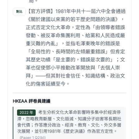
局。
【官方評價】1981年中共十一屆六中全會通過
對比
《關於建國以來黨的若干歷史問題的決議》，
正式否定文化大革命，定性為「由領導者錯誤
發動、被反革命集團利用、給黨和人民造成嚴
重災難的內亂」，並指毛澤東晚年的錯誤是
「全局性的、長時間的左傾嚴重錯誤」但肯定
其歷史功績「是主要的，錯誤是次要的」；文
革也促使鄧小平推動改革開放與「去個人崇
拜」——但其對社會信任、知識結構、政治文
化的傷害延續至今。
HKEAA 評卷員建議
考生分析文化大革命影響時多集中於經濟停
2022 年
滯，忽略教育斷層、文化毀滅、知識分子迫害等長期社
會代價；作答應分政治、經濟、教育、文化、外交多層
次展開，並引用1981年《歷史決議》作為官方定性。
(Paper 1 Q2(b))