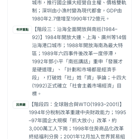
城市，推行國企擴大經營自主權、價格雙軌
制；深圳由小漁村變為現代都會，GDP由
1980年2.7億增至1990年172億元。
【階段三：沿海全面開放與南巡(1984–
考評重點
92)】1984年開放大連、上海、廣州等14個
沿海港口城市；1988年開放海南為最大特
區；1989年六四事件後改革一度停滯，
1992年鄧小平「南巡講話」重申「發展才
是硬道理」、「計劃和市場都是經濟手
段」，打破姓「社」姓「資」爭論；十四大
(1992)正式確立「社會主義市場經濟」目
標。
【階段四：全球融合與WTO(1993–2001)】
因果鏈
1994年分稅制改革重建中央財政能力；1995
–97年國企大規模「抓大放小」改革，約
3,000萬工人下崗；1998年住房商品化改革
終結福利分房；2001年12月加入世界貿易組