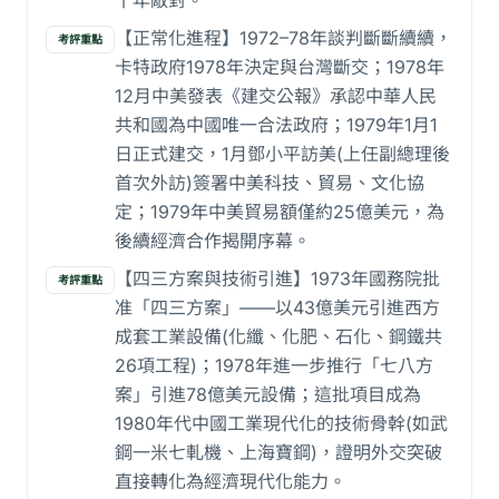
十年敵對。
【正常化進程】1972–78年談判斷斷續續，
考評重點
卡特政府1978年決定與台灣斷交；1978年
12月中美發表《建交公報》承認中華人民
共和國為中國唯一合法政府；1979年1月1
日正式建交，1月鄧小平訪美(上任副總理後
首次外訪)簽署中美科技、貿易、文化協
定；1979年中美貿易額僅約25億美元，為
後續經濟合作揭開序幕。
【四三方案與技術引進】1973年國務院批
考評重點
准「四三方案」——以43億美元引進西方
成套工業設備(化纖、化肥、石化、鋼鐵共
26項工程)；1978年進一步推行「七八方
案」引進78億美元設備；這批項目成為
1980年代中國工業現代化的技術骨幹(如武
鋼一米七軋機、上海寶鋼)，證明外交突破
直接轉化為經濟現代化能力。