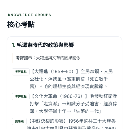
KNOWLEDGE GROUPS
核心考點
1.
毛澤東時代的政策與影響
考評提示：
大躍進與文革的因果關係
【大躍進（1958–60）】全民煉鋼、人民
考評重點
公社化、浮誇風→嚴重飢荒（死亡數千
萬）。毛的理想主義與經濟現實脫節。
【文化大革命（1966–76）】毛發動紅衛兵
考評重點
打擊「走資派」→知識分子受迫害、經濟停
滯、大學停辦十年→「失落的一代」
【中蘇決裂的影響】1956年蘇共二十大赫魯
因果鏈
曉夫批史太林引發中蘇意識形態分歧；1960