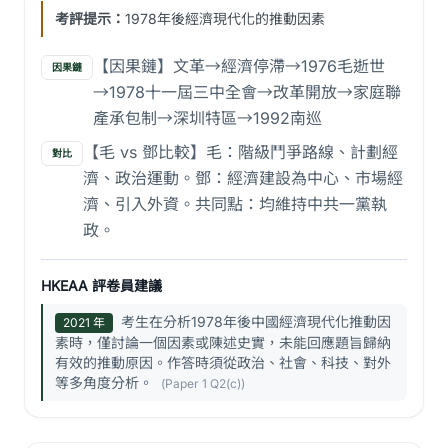
考評提示：
1978年後經濟現代化的推動因素
【因果鏈】文革→經濟停滯→1976毛逝世
因果鏈
→1978十一屆三中全會→改革開放→家庭聯
產承包制→深圳特區→1992南巡
【毛 vs 鄧比較】毛：階級鬥爭路線、計劃經
對比
濟、政治運動。鄧：經濟建設為中心、市場經
濟、引入外資。共同點：均維持中共一黨執
政。
HKEAA 評卷員建議
考生在分析1978年後中國經濟現代化推動因
2021 年
素時，僅討論一個因素或陳述史實，未能回應題旨歸納
有效的推動原因。作答時須從政治、社會、科技、對外
等多角度分析。
(Paper 1 Q2(c))