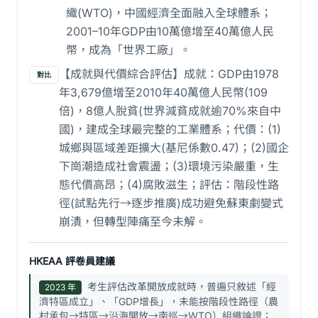
織(WTO)，中國經濟全面融入全球體系；
2001–10年GDP由10萬億增至40萬億人民
幣，成為「世界工廠」。
【成就與代價綜合評估】成就：GDP由1978
對比
年3,679億增至2010年40萬億人民幣(109
倍)，8億人脫貧(世界減貧成就逾70%來自中
國)，建成全球最完整的工業體系；代價：(1)
城鄉與區域差距擴大(基尼係數0.47)；(2)國企
下崗潮造成社會震盪；(3)環境污染嚴重，生
態代價高昂；(4)腐敗滋生；評估：階段性路
徑(試點先行→逐步推廣)成功避免蘇東劇變式
崩潰，但轉型陣痛至今未解。
HKEAA 評卷員建議
考生評估改革開放成就時，普遍只敘述「經
2023 年
濟特區成立」、「GDP增長」，未能按階段性路徑（農
村承包→特區→沿海開放→南巡→WTO）組織論證；