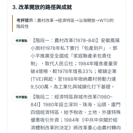
3.
改革開放的路徑與成就
考評提示：
農村改革→經濟特區→沿海開放→WTO的
階段性
【階段一：農村改革(1978–84)】安徽鳳陽
考評重點
小崗村1978年私下實行「包產到戶」，鄧
小平推廣至全國成「家庭聯產承包責任
制」，取代人民公社；1984年糧食產量突
破4億噸，較1978年增長33%；鄉鎮企業
(TVE)興起，至1988年吸納農村勞動力達
9,500萬，為工業化與城鎮化打下基礎。
【階段二：經濟特區與城市改革(1980–
考評重點
84)】1980年設立深圳、珠海、汕頭、廈門
四個經濟特區，給予稅收、土地、外匯特殊
優惠吸引外資；1984年《中共中央關於經
濟體制改革的決定》將改革重心由農村轉向