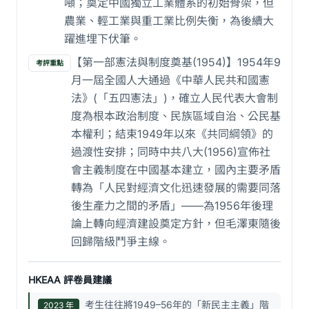
噸；奠定中國獨立工業體系的初始骨架，但
農業、輕工業與重工業比例失衡，為後續大
躍進埋下伏筆。
【第一部憲法與制度奠基(1954)】1954年9
考評重點
月一屆全國人大通過《中華人民共和國憲
法》(「五四憲法」)，確立人民代表大會制
度為根本政治制度、民族區域自治、公民基
本權利；結束1949年以來《共同綱領》的
過渡性安排；同時中共八大(1956)宣佈社
會主義制度在中國基本建立，國內主要矛盾
轉為「人民對經濟文化迅速發展的需要同落
後生產力之間的矛盾」——為1956年後理
論上轉向經濟建設奠定方針，但毛澤東隨後
回歸階級鬥爭主線。
HKEAA 評卷員建議
考生往往將1949–56年的「新民主主義」階
2023 年