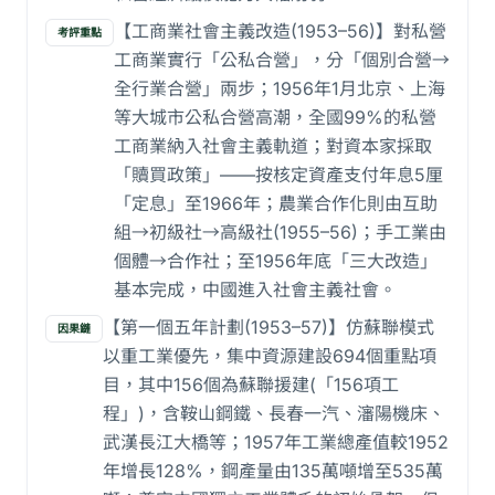
【工商業社會主義改造(1953–56)】對私營
考評重點
工商業實行「公私合營」，分「個別合營→
全行業合營」兩步；1956年1月北京、上海
等大城市公私合營高潮，全國99%的私營
工商業納入社會主義軌道；對資本家採取
「贖買政策」——按核定資產支付年息5厘
「定息」至1966年；農業合作化則由互助
組→初級社→高級社(1955–56)；手工業由
個體→合作社；至1956年底「三大改造」
基本完成，中國進入社會主義社會。
【第一個五年計劃(1953–57)】仿蘇聯模式
因果鏈
以重工業優先，集中資源建設694個重點項
目，其中156個為蘇聯援建(「156項工
程」)，含鞍山鋼鐵、長春一汽、瀋陽機床、
武漢長江大橋等；1957年工業總產值較1952
年增長128%，鋼產量由135萬噸增至535萬