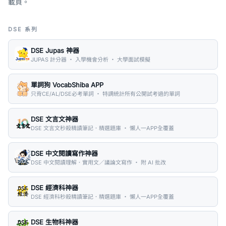
載頁。
DSE 系列
DSE Jupas 神器
JUPAS 計分器 ・ 入學機會分析 ・ 大學面試模擬
單詞狗 VocabShiba APP
只背CE/AL/DSE必考單詞 ・ 特調統計所有公開試考過的單詞
DSE 文言文神器
DSE 文言文秒殺精讀筆記．精選題庫 ・ 懶人一APP全覆蓋
DSE 中文閱讀寫作神器
DSE 中文閱讀理解．實用文／議論文寫作 ・ 附 AI 批改
DSE 經濟科神器
DSE 經濟科秒殺精讀筆記．精選題庫 ・ 懶人一APP全覆蓋
DSE 生物科神器