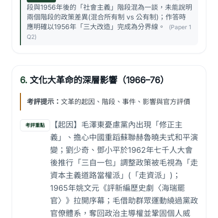
段與1956年後的「社會主義」階段混為一談，未能說明
兩個階段的政策差異(混合所有制 vs 公有制)；作答時
應明確以1956年「三大改造」完成為分界線。
(Paper 1
Q2)
6.
文化大革命的深層影響（1966–76）
考評提示：
文革的起因、階段、事件、影響與官方評價
【起因】毛澤東憂慮黨內出現「修正主
考評重點
義」、擔心中國重蹈蘇聯赫魯曉夫式和平演
變；劉少奇、鄧小平於1962年七千人大會
後推行「三自一包」調整政策被毛視為「走
資本主義道路當權派」(「走資派」)；
1965年姚文元《評新編歷史劇〈海瑞罷
官〉》拉開序幕；毛借助群眾運動繞過黨政
官僚體系，奪回政治主導權並鞏固個人威