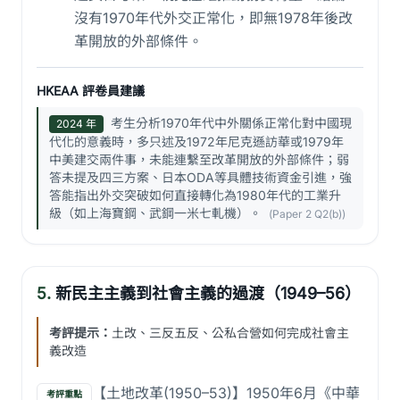
沒有1970年代外交正常化，即無1978年後改
革開放的外部條件。
HKEAA 評卷員建議
考生分析1970年代中外關係正常化對中國現
2024 年
代化的意義時，多只述及1972年尼克遜訪華或1979年
中美建交兩件事，未能連繫至改革開放的外部條件；弱
答未提及四三方案、日本ODA等具體技術資金引進，強
答能指出外交突破如何直接轉化為1980年代的工業升
級（如上海寶鋼、武鋼一米七軋機）。
(Paper 2 Q2(b))
5.
新民主主義到社會主義的過渡（1949–56）
考評提示：
土改、三反五反、公私合營如何完成社會主
義改造
【土地改革(1950–53)】1950年6月《中華
考評重點