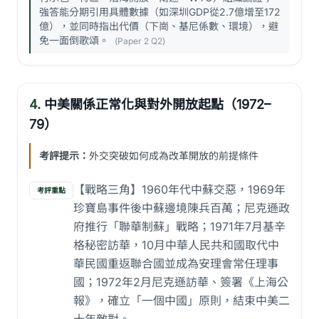
強答能分期引用具體數據（如深圳GDP從2.7億增至172
億），並同時指出代價（下崗、基尼係數、環境），避
免一面倒歌頌。
(Paper 2 Q2)
4.
中美關係正常化與對外開放起點（1972–
79）
考評提示：
外交突破如何成為改革開放的前提條件
【戰略三角】1960年代中蘇交惡，1969年
考評重點
珍寶島事件後中蘇邊境陳兵百萬；尼克遜政
府推行「聯華制蘇」戰略；1971年7月基辛
格秘密訪華，10月中華人民共和國取代中
華民國重返聯合國並成為安理會常任理事
國；1972年2月尼克遜訪華、簽署《上海公
報》，確立「一個中國」原則，結束中美二