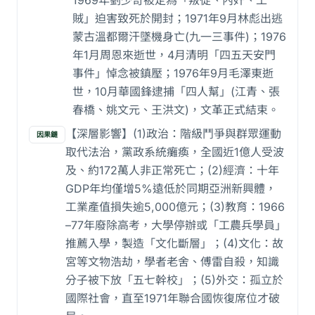
1969年劉少奇被定為「叛徒、內奸、工
賊」迫害致死於開封；1971年9月林彪出逃
蒙古溫都爾汗墜機身亡(九一三事件)；1976
年1月周恩來逝世，4月清明「四五天安門
事件」悼念被鎮壓；1976年9月毛澤東逝
世，10月華國鋒逮捕「四人幫」(江青、張
春橋、姚文元、王洪文)，文革正式結束。
【深層影響】(1)政治：階級鬥爭與群眾運動
因果鏈
取代法治，黨政系統癱瘓，全國近1億人受波
及、約172萬人非正常死亡；(2)經濟：十年
GDP年均僅增5%遠低於同期亞洲新興體，
工業產值損失逾5,000億元；(3)教育：1966
–77年廢除高考，大學停辦或「工農兵學員」
推薦入學，製造「文化斷層」；(4)文化：故
宮等文物浩劫，學者老舍、傅雷自殺，知識
分子被下放「五七幹校」；(5)外交：孤立於
國際社會，直至1971年聯合國恢復席位才破