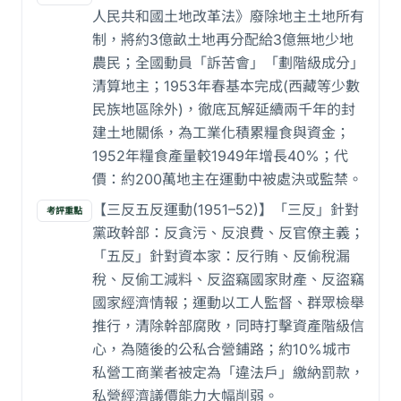
人民共和國土地改革法》廢除地主土地所有
制，將約3億畝土地再分配給3億無地少地
農民；全國動員「訴苦會」「劃階級成分」
清算地主；1953年春基本完成(西藏等少數
民族地區除外)，徹底瓦解延續兩千年的封
建土地關係，為工業化積累糧食與資金；
1952年糧食產量較1949年增長40%；代
價：約200萬地主在運動中被處決或監禁。
【三反五反運動(1951–52)】「三反」針對
考評重點
黨政幹部：反貪污、反浪費、反官僚主義；
「五反」針對資本家：反行賄、反偷稅漏
稅、反偷工減料、反盜竊國家財產、反盜竊
國家經濟情報；運動以工人監督、群眾檢舉
推行，清除幹部腐敗，同時打擊資產階級信
心，為隨後的公私合營鋪路；約10%城市
私營工商業者被定為「違法戶」繳納罰款，
私營經濟議價能力大幅削弱。