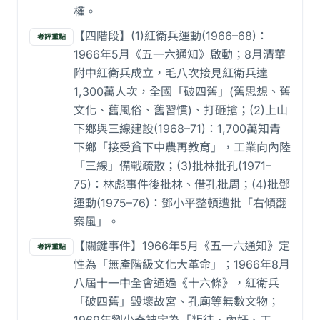
權。
【四階段】(1)紅衛兵運動(1966–68)：
考評重點
1966年5月《五一六通知》啟動；8月清華
附中紅衛兵成立，毛八次接見紅衛兵達
1,300萬人次，全國「破四舊」(舊思想、舊
文化、舊風俗、舊習慣)、打砸搶；(2)上山
下鄉與三線建設(1968–71)：1,700萬知青
下鄉「接受貧下中農再教育」，工業向內陸
「三線」備戰疏散；(3)批林批孔(1971–
75)：林彪事件後批林、借孔批周；(4)批鄧
運動(1975–76)：鄧小平整頓遭批「右傾翻
案風」。
【關鍵事件】1966年5月《五一六通知》定
考評重點
性為「無產階級文化大革命」；1966年8月
八屆十一中全會通過《十六條》，紅衛兵
「破四舊」毀壞故宮、孔廟等無數文物；