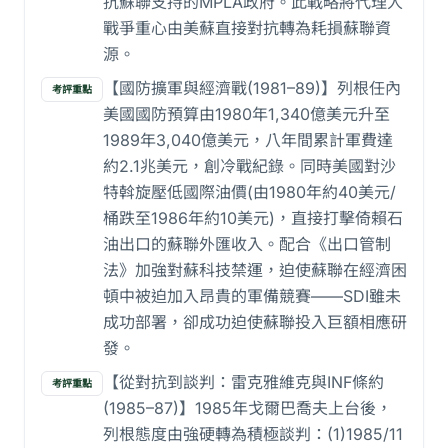
抗蘇聯支持的MPLA政府。此戰略將代理人
戰爭重心由美蘇直接對抗轉為耗損蘇聯資
源。
【國防擴軍與經濟戰(1981–89)】列根任內
考評重點
美國國防預算由1980年1,340億美元升至
1989年3,040億美元，八年間累計軍費達
約2.1兆美元，創冷戰紀錄。同時美國對沙
特斡旋壓低國際油價(由1980年約40美元/
桶跌至1986年約10美元)，直接打擊倚賴石
油出口的蘇聯外匯收入。配合《出口管制
法》加強對蘇科技禁運，迫使蘇聯在經濟困
頓中被迫加入昂貴的軍備競賽——SDI雖未
成功部署，卻成功迫使蘇聯投入巨額相應研
發。
【從對抗到談判：雷克雅維克與INF條約
考評重點
(1985–87)】1985年戈爾巴喬夫上台後，
列根態度由強硬轉為積極談判：(1)1985/11