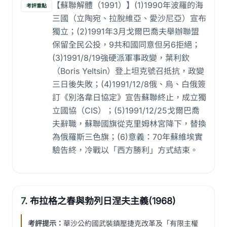
【蘇聯解體（1991）】(1)1990年波羅的海
考評重點
三國（立陶宛、拉脫維亞、愛沙尼亞）宣布
獨立；(2)1991年3月戈爾巴喬夫舉辦聯盟
保留全民公投，9共和國同意但另6拒絕；
(3)1991/8/19強硬派軍事政變，葉利欽
（Boris Yeltsin）登上坦克號召抵抗，政變
三日後失敗；(4)1991/12/8俄、烏、白俄簽
訂《別洛韋日協定》宣告蘇聯終止，成立獨
立國協（CIS）；(5)1991/12/25戈爾巴喬
夫辭職，蘇聯國旗從克里姆林宮降下，替換
為俄羅斯三色旗；(6)意義：70年蘇維埃實
驗告終，冷戰以「西方勝利」方式結束。
7.
布拉格之春與勃列日涅夫主義(1968)
考評提示：
華沙公約國武裝鎮壓捷克改革及「有限主權