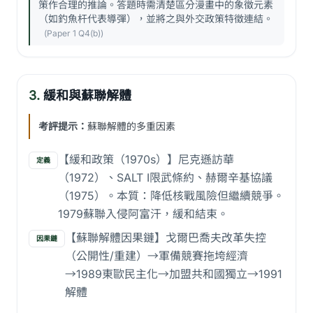
策作合理的推論。答題時需清楚區分漫畫中的象徵元素
（如釣魚杆代表導彈），並將之與外交政策特徵連結。
(Paper 1 Q4(b))
3.
緩和與蘇聯解體
考評提示：
蘇聯解體的多重因素
【緩和政策（1970s）】尼克遜訪華
定義
（1972）、SALT I限武條約、赫爾辛基協議
（1975）。本質：降低核戰風險但繼續競爭。
1979蘇聯入侵阿富汗，緩和結束。
【蘇聯解體因果鏈】戈爾巴喬夫改革失控
因果鏈
（公開性/重建）→軍備競賽拖垮經濟
→1989東歐民主化→加盟共和國獨立→1991
解體