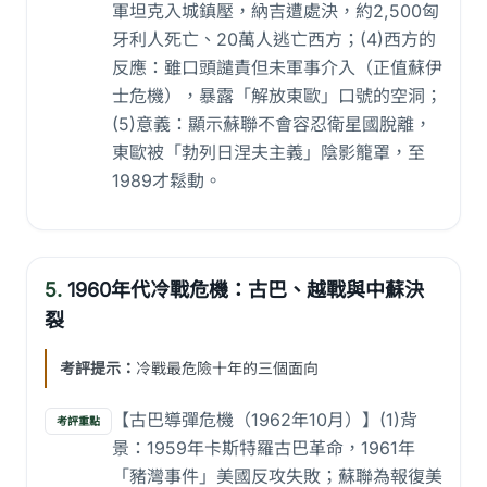
軍坦克入城鎮壓，納吉遭處決，約2,500匈
牙利人死亡、20萬人逃亡西方；(4)西方的
反應：雖口頭譴責但未軍事介入（正值蘇伊
士危機），暴露「解放東歐」口號的空洞；
(5)意義：顯示蘇聯不會容忍衛星國脫離，
東歐被「勃列日涅夫主義」陰影籠罩，至
1989才鬆動。
5.
1960年代冷戰危機：古巴、越戰與中蘇決
裂
考評提示：
冷戰最危險十年的三個面向
【古巴導彈危機（1962年10月）】(1)背
考評重點
景：1959年卡斯特羅古巴革命，1961年
「豬灣事件」美國反攻失敗；蘇聯為報復美