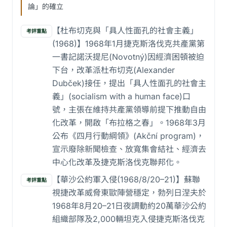
論」的確立
【杜布切克與「具人性面孔的社會主義」
考評重點
(1968)】1968年1月捷克斯洛伐克共產黨第
一書記諾沃提尼(Novotný)因經濟困頓被迫
下台，改革派杜布切克(Alexander
Dubček)接任，提出「具人性面孔的社會主
義」(socialism with a human face)口
號，主張在維持共產黨領導前提下推動自由
化改革，開啟「布拉格之春」。1968年3月
公布《四月行動綱領》(Akční program)，
宣示廢除新聞檢查、放寬集會結社、經濟去
中心化改革及捷克斯洛伐克聯邦化。
【華沙公約軍入侵(1968/8/20–21)】蘇聯
考評重點
視捷改革威脅東歐陣營穩定，勃列日涅夫於
1968年8月20–21日夜調動約20萬華沙公約
組織部隊及2,000輛坦克入侵捷克斯洛伐克