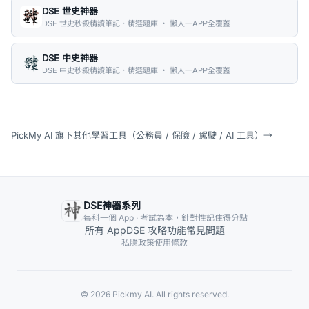
DSE 世史神器
DSE 世史秒殺精讀筆記．精選題庫 ・ 懶人一APP全覆蓋
DSE 中史神器
DSE 中史秒殺精讀筆記．精選題庫 ・ 懶人一APP全覆蓋
PickMy AI 旗下其他學習工具（公務員 / 保險 / 駕駛 / AI 工具）
→
DSE神器系列
每科一個 App · 考試為本，針對性記住得分點
所有 App
DSE 攻略
功能
常見問題
私隱政策
使用條款
© 2026 Pickmy AI. All rights reserved.