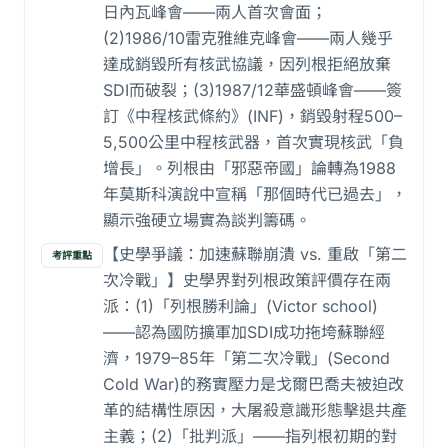
日內瓦峰會——兩人首次會面；
(2)1986/10雷克雅維克峰會——兩人幾乎
達成銷毀所有核武協議，因列根拒絕放棄
SDI而破裂；(3)1987/12華盛頓峰會——簽
訂《中程核武條約》(INF)，銷毀射程500–
5,500公里中程核武器，首次實現核武「負
增長」。列根由「邪惡帝國」論轉為1988
年莫斯科演說中宣稱「那個時代已過去」，
顯示強硬立場實為談判籌碼。
【史學爭議：加速蘇聯崩潰 vs. 重啟「第二
考評重點
次冷戰」】史學界對列根政策評價存在兩
派：(1)「列根勝利論」(Victor school)
——認為國防擴軍加SDI成功拖垮蘇聯經
濟，1979–85年「第二次冷戰」(Second
Cold War)的務實壓力是戈爾巴喬夫被迫改
革的結構性原因，大屠殺意識形態擊退共產
主義；(2)「批判派」——指列根初期的對