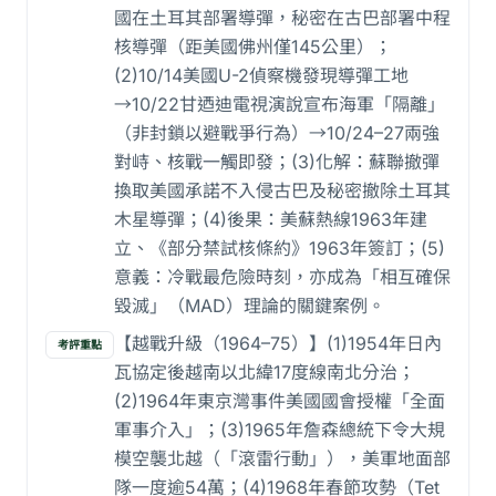
國在土耳其部署導彈，秘密在古巴部署中程
核導彈（距美國佛州僅145公里）；
(2)10/14美國U-2偵察機發現導彈工地
→10/22甘迺迪電視演說宣布海軍「隔離」
（非封鎖以避戰爭行為）→10/24–27兩強
對峙、核戰一觸即發；(3)化解：蘇聯撤彈
換取美國承諾不入侵古巴及秘密撤除土耳其
木星導彈；(4)後果：美蘇熱線1963年建
立、《部分禁試核條約》1963年簽訂；(5)
意義：冷戰最危險時刻，亦成為「相互確保
毀滅」（MAD）理論的關鍵案例。
【越戰升級（1964–75）】(1)1954年日內
考評重點
瓦協定後越南以北緯17度線南北分治；
(2)1964年東京灣事件美國國會授權「全面
軍事介入」；(3)1965年詹森總統下令大規
模空襲北越（「滾雷行動」），美軍地面部
隊一度逾54萬；(4)1968年春節攻勢（Tet