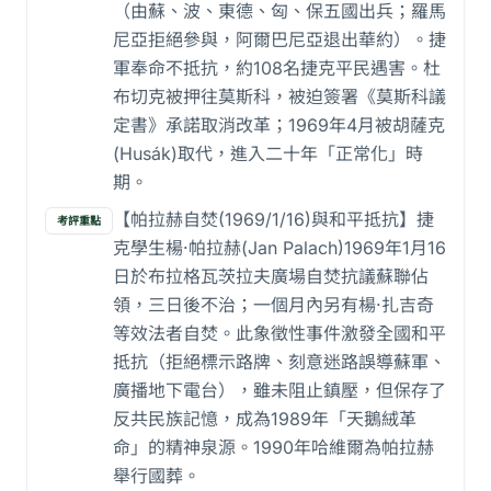
（由蘇、波、東德、匈、保五國出兵；羅馬
尼亞拒絕參與，阿爾巴尼亞退出華約）。捷
軍奉命不抵抗，約108名捷克平民遇害。杜
布切克被押往莫斯科，被迫簽署《莫斯科議
定書》承諾取消改革；1969年4月被胡薩克
(Husák)取代，進入二十年「正常化」時
期。
【帕拉赫自焚(1969/1/16)與和平抵抗】捷
考評重點
克學生楊·帕拉赫(Jan Palach)1969年1月16
日於布拉格瓦茨拉夫廣場自焚抗議蘇聯佔
領，三日後不治；一個月內另有楊·扎吉奇
等效法者自焚。此象徵性事件激發全國和平
抵抗（拒絕標示路牌、刻意迷路誤導蘇軍、
廣播地下電台），雖未阻止鎮壓，但保存了
反共民族記憶，成為1989年「天鵝絨革
命」的精神泉源。1990年哈維爾為帕拉赫
舉行國葬。