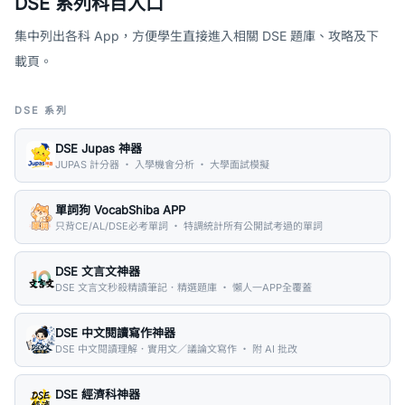
DSE 系列科目入口
集中列出各科 App，方便學生直接進入相關 DSE 題庫、攻略及下
載頁。
DSE 系列
DSE Jupas 神器
JUPAS 計分器 ・ 入學機會分析 ・ 大學面試模擬
單詞狗 VocabShiba APP
只背CE/AL/DSE必考單詞 ・ 特調統計所有公開試考過的單詞
DSE 文言文神器
DSE 文言文秒殺精讀筆記．精選題庫 ・ 懶人一APP全覆蓋
DSE 中文閱讀寫作神器
DSE 中文閱讀理解．實用文／議論文寫作 ・ 附 AI 批改
DSE 經濟科神器