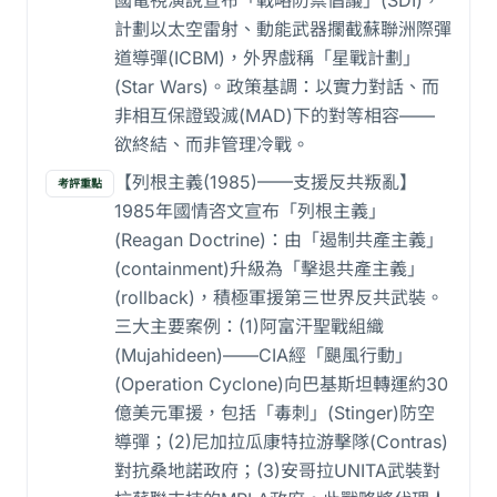
國電視演說宣布「戰略防禦倡議」(SDI)，
計劃以太空雷射、動能武器攔截蘇聯洲際彈
道導彈(ICBM)，外界戲稱「星戰計劃」
(Star Wars)。政策基調：以實力對話、而
非相互保證毀滅(MAD)下的對等相容——
欲終結、而非管理冷戰。
【列根主義(1985)——支援反共叛亂】
考評重點
1985年國情咨文宣布「列根主義」
(Reagan Doctrine)：由「遏制共產主義」
(containment)升級為「擊退共產主義」
(rollback)，積極軍援第三世界反共武裝。
三大主要案例：(1)阿富汗聖戰組織
(Mujahideen)——CIA經「颶風行動」
(Operation Cyclone)向巴基斯坦轉運約30
億美元軍援，包括「毒刺」(Stinger)防空
導彈；(2)尼加拉瓜康特拉游擊隊(Contras)
對抗桑地諾政府；(3)安哥拉UNITA武裝對