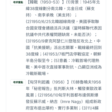
【韓戰（1950–53）】(1)背景：1945年北
考評重點
緯38度線劃分南北韓，北金日成（蘇支
持）、南李承晚（美支持）；
(2)1950/6/25北韓越線南侵，美國爭取聯
合國安理會通過派兵決議（當時蘇聯代表因
抗議中共代表權問題缺席，未能否決）；
(3)1950/9麥克阿瑟仁川登陸反攻北上，中
國「抗美援朝」派出志願軍，戰線最終回到
38度線；(4)1953/7板門店停戰協定，朝鮮
半島分裂至今；(5)意義：冷戰首場代理熱
戰、美中首次直接軍事對抗、凸顯亞洲成為
冷戰新戰場。
【匈牙利起義（1956）】(1)赫魯曉夫1956
考評重點
年「秘密報告」批判斯大林，觸發東歐改革
風潮；(2)1956/10匈牙利首都布達佩斯爆
發反蘇示威，納吉（Imre Nagy）組成新政
府宣布退出華約、實行多黨制；(3)11/4蘇