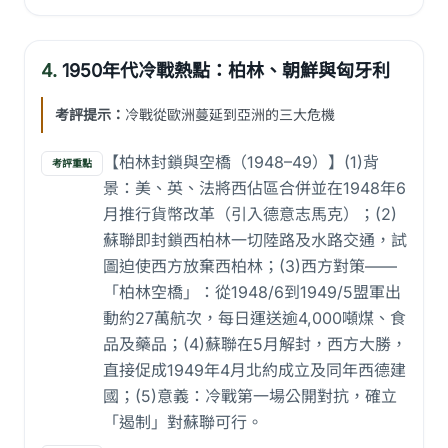
4.
1950年代冷戰熱點：柏林、朝鮮與匈牙利
考評提示：
冷戰從歐洲蔓延到亞洲的三大危機
【柏林封鎖與空橋（1948–49）】(1)背
考評重點
景：美、英、法將西佔區合併並在1948年6
月推行貨幣改革（引入德意志馬克）；(2)
蘇聯即封鎖西柏林一切陸路及水路交通，試
圖迫使西方放棄西柏林；(3)西方對策——
「柏林空橋」：從1948/6到1949/5盟軍出
動約27萬航次，每日運送逾4,000噸煤、食
品及藥品；(4)蘇聯在5月解封，西方大勝，
直接促成1949年4月北約成立及同年西德建
國；(5)意義：冷戰第一場公開對抗，確立
「遏制」對蘇聯可行。