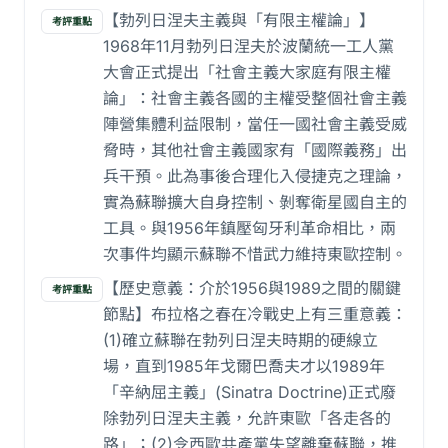
【勃列日涅夫主義與「有限主權論」】
考評重點
1968年11月勃列日涅夫於波蘭統一工人黨
大會正式提出「社會主義大家庭有限主權
論」：社會主義各國的主權受整個社會主義
陣營集體利益限制，當任一國社會主義受威
脅時，其他社會主義國家有「國際義務」出
兵干預。此為事後合理化入侵捷克之理論，
實為蘇聯擴大自身控制、剝奪衛星國自主的
工具。與1956年鎮壓匈牙利革命相比，兩
次事件均顯示蘇聯不惜武力維持東歐控制。
【歷史意義：介於1956與1989之間的關鍵
考評重點
節點】布拉格之春在冷戰史上有三重意義：
(1)確立蘇聯在勃列日涅夫時期的硬線立
場，直到1985年戈爾巴喬夫才以1989年
「辛納屈主義」(Sinatra Doctrine)正式廢
除勃列日涅夫主義，允許東歐「各走各的
路」；(2)令西歐共產黨失望離棄蘇聯，推