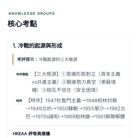
KNOWLEDGE GROUPS
核心考點
1.
冷戰的起源與形成
考評提示：
冷戰起源的三大根源
【三大根源】①意識形態對立（資本主義
考評重點
vs共產主義）②戰後勢力真空（美蘇填
補）③相互不信任（安全困境）
【時序】1947杜魯門主義→1948柏林封鎖
時序
→1949北約→1950韓戰→1955華沙→1962古
巴→1970s緩和→1989柏林牆→1991蘇聯解體
HKEAA 評卷員建議