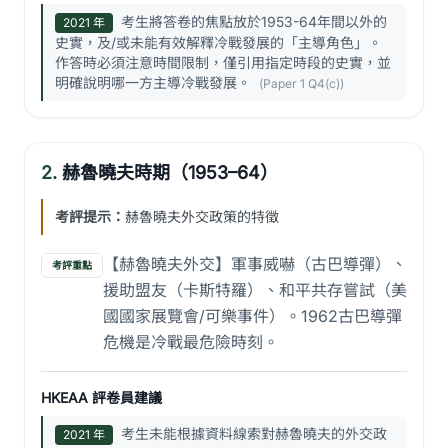
考生將答卷的焦點放於1953-64年間以外的
2021 年
史實，及/或未能有效解釋冷戰發展的「主導角色」。
作答時必須注意時間限制，僅引用指定時段的史實，並
明確說明哪一方主導冷戰發展。
(Paper 1 Q4(c))
2.
赫魯曉夫時期（1953–64）
考評提示：
赫魯曉夫外交政策的特徵
【赫魯曉夫外交】軍事威嚇（古巴導彈）、
考評重點
援助盟友（卡斯特羅）、和平共存嘗試（美
國國家展覽會/可樂事件）。1962古巴導彈
危機是冷戰最危險時刻。
HKEAA 評卷員建議
考生未能根據資料線索對赫魯曉夫的外交政
2021 年