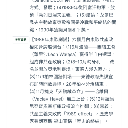
（Sinatra Doctrine）允許東歐各國「按己
方式」發展；(4)1989年從阿富汗撤軍，放
棄「勃列日涅夫主義」；(5)結論：戈爾巴
喬夫主動放棄東歐帝國是冷戰和平終結的關
鍵，1990年獲諾貝爾和平獎。
【1989年東歐劇變】六個月內東歐共產政
考評重點
權如骨牌般倒台：(1)6月波蘭——團結工會
（華里沙Lech Wałęsa）贏得半自由選舉，
組成非共產政府；(2)8–10月匈牙利——改
名並開放奧地利邊境，東德人湧入西方；
(3)11/9柏林圍牆倒塌——東德政府失誤宣
布即時開放邊境，28年柏林分治結束；
(4)11月捷克「天鵝絨革命」——哈維爾
（Vaclav Havel）無血上台；(5)12月羅馬
尼亞齊奧塞斯庫政權流血推翻；(6)意義：
共產主義失敗的「1989 effect」，歷史學
家弗朗西斯·福山宣稱「歷史的終結」。