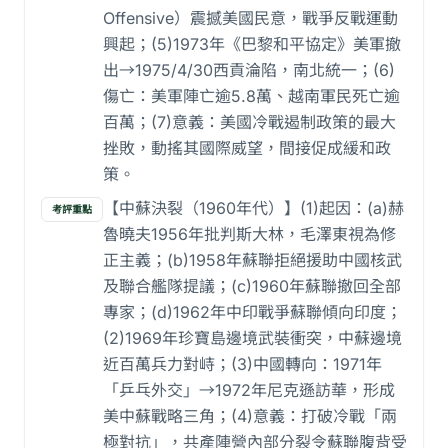
Offensive）震撼美國民意，戰爭反戰運動
興起；(5)1973年《巴黎和平協定》美軍撤
出→1975/4/30西貢淪陷，南北統一；(6)
傷亡：美軍陣亡逾5.8萬、越南軍民死亡逾
百萬；(7)意義：美國冷戰遏制政策的最大
挫敗，動搖其國際威望，間接促成緩和政
策。
【中蘇決裂（1960年代）】(1)起因：(a)赫
考評重點
魯曉夫1956年批判斯大林，毛澤東視為修
正主義；(b)1958年蘇聯拒絕援助中國核武
及聯合艦隊提議；(c)1960年蘇聯撤回全部
專家；(d)1962年中印戰爭蘇聯傾向印度；
(2)1969年珍寶島邊境武裝衝突，中蘇邊境
近百萬兵力對峙；(3)中國轉向：1971年
「乒乓外交」→1972年尼克遜訪華，形成
美中蘇戰略三角；(4)意義：打破冷戰「兩
極對抗」，共產陣營內部分裂令蘇聯腹背受