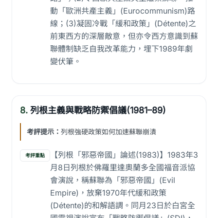
動「歐洲共產主義」(Eurocommunism)路
線；(3)凝固冷戰「緩和政策」(Détente)之
前東西方的深層敵意，但亦令西方意識到蘇
聯體制缺乏自我改革能力，埋下1989年劇
變伏筆。
8.
列根主義與戰略防禦倡議(1981–89)
考評提示：
列根強硬政策如何加速蘇聯崩潰
【列根「邪惡帝國」論述(1983)】1983年3
考評重點
月8日列根於佛羅里達奧蘭多全國福音派協
會演說，稱蘇聯為「邪惡帝國」(Evil
Empire)，放棄1970年代緩和政策
(Détente)的和解語調。同月23日於白宮全