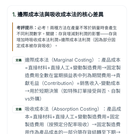
1.
邊際成本法與吸收成本法的核心差異
考評提示：
必考！兩種方法在產量不等於銷量時會產生
不同利潤數字。關鍵：存貨增減對利潤的影響——存貨
增加時吸收成本法利潤>邊際成本法利潤（因為部分固
定成本被存貨吸收）。
邊際成本法（Marginal Costing）：產品成本
定義
=直接材料+直接人工+變動製造費用→固定製
造費用全數在當期損益表中列為期間費用→貢
獻毛益（Contribution）=銷售收入-變動成本
→用於短期決策（如特殊訂單接受與否、自製
vs外購）
吸收成本法（Absorption Costing）：產品成
定義
本=直接材料+直接人工+變動製造費用+固定
製造費用（按預定分配率吸收）→固定製造費
用作為產品成本的一部分隨存貨結轉至下期→