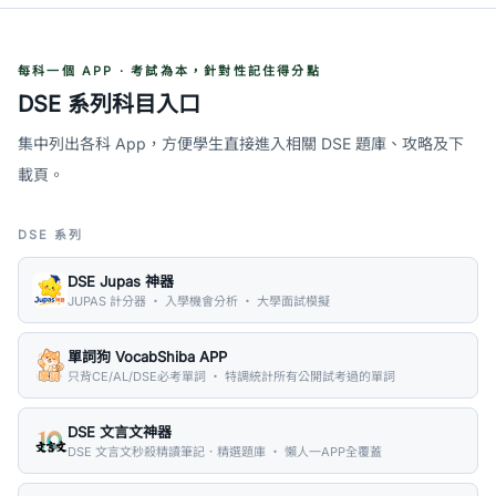
每科一個 APP · 考試為本，針對性記住得分點
DSE 系列科目入口
集中列出各科 App，方便學生直接進入相關 DSE 題庫、攻略及下
載頁。
DSE 系列
DSE Jupas 神器
JUPAS 計分器 ・ 入學機會分析 ・ 大學面試模擬
單詞狗 VocabShiba APP
只背CE/AL/DSE必考單詞 ・ 特調統計所有公開試考過的單詞
DSE 文言文神器
DSE 文言文秒殺精讀筆記．精選題庫 ・ 懶人一APP全覆蓋