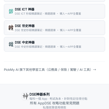
DSE ICT 神器
DSE ICT 秒殺精讀筆記．精選題庫 ・ 懶人一APP全覆蓋
DSE 世史神器
DSE 世史秒殺精讀筆記．精選題庫 ・ 懶人一APP全覆蓋
DSE 中史神器
DSE 中史秒殺精讀筆記．精選題庫 ・ 懶人一APP全覆蓋
PickMy AI 旗下其他學習工具（公務員 / 保險 / 駕駛 / AI 工具）
→
DSE神器系列
每科一個 App · 考試為本，針對性記住得分點
所有 App
DSE 攻略
功能
常見問題
私隱政策
使用條款