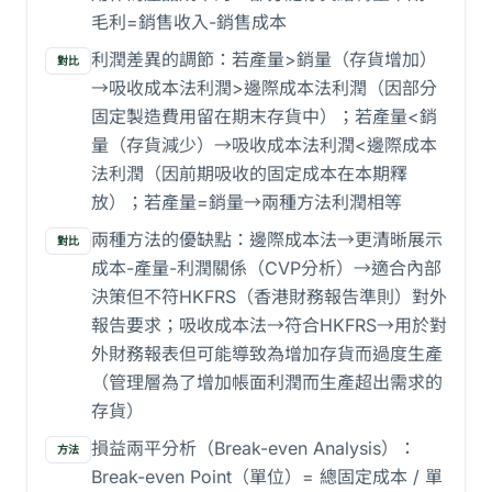
毛利=銷售收入-銷售成本
利潤差異的調節：若產量>銷量（存貨增加）
對比
→吸收成本法利潤>邊際成本法利潤（因部分
固定製造費用留在期末存貨中）；若產量<銷
量（存貨減少）→吸收成本法利潤<邊際成本
法利潤（因前期吸收的固定成本在本期釋
放）；若產量=銷量→兩種方法利潤相等
兩種方法的優缺點：邊際成本法→更清晰展示
對比
成本-產量-利潤關係（CVP分析）→適合內部
決策但不符HKFRS（香港財務報告準則）對外
報告要求；吸收成本法→符合HKFRS→用於對
外財務報表但可能導致為增加存貨而過度生產
（管理層為了增加帳面利潤而生產超出需求的
存貨）
損益兩平分析（Break-even Analysis）：
方法
Break-even Point（單位）= 總固定成本 / 單