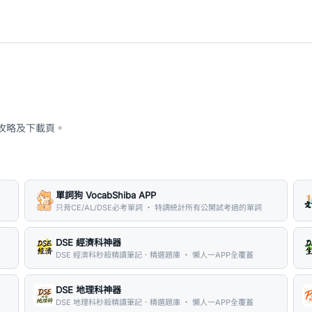
、攻略及下載頁。
單詞狗 VocabShiba APP
只背CE/AL/DSE必考單詞 ・ 特調統計所有公開試考過的單詞
DSE 經濟科神器
DSE 經濟科秒殺精讀筆記．精選題庫 ・ 懶人一APP全覆蓋
DSE 地理科神器
DSE 地理科秒殺精讀筆記．精選題庫 ・ 懶人一APP全覆蓋