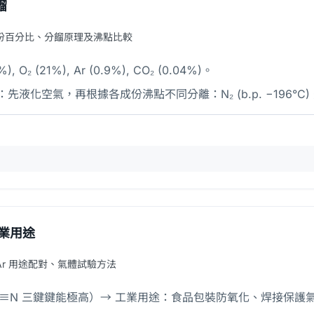
餾
份百分比、分餾原理及沸點比較
 O₂ (21%), Ar (0.9%), CO₂ (0.04%)。
化空氣，再根據各成份沸點不同分離：N₂ (b.p. −196°C) 先蒸出
業用途
₂/Ar 用途配對、氣體試驗方法
N≡N 三鍵鍵能極高）→ 工業用途：食品包裝防氧化、焊接保護