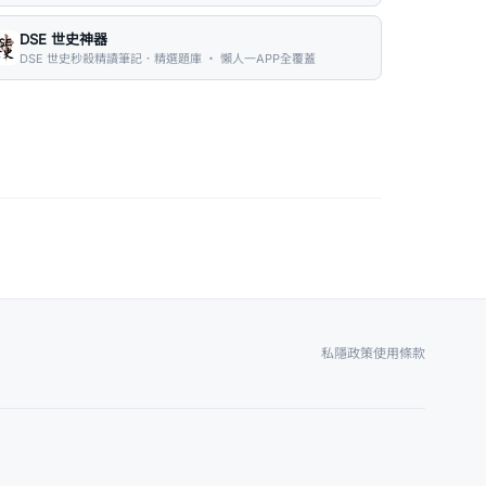
DSE 世史神器
DSE 世史秒殺精讀筆記．精選題庫 ・ 懶人一APP全覆蓋
私隱政策
使用條款