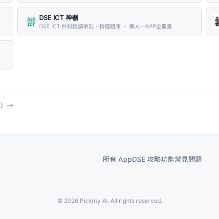
DSE ICT 神器
DSE ICT 秒殺精讀筆記．精選題庫 ・ 懶人一APP全覆蓋
具）
→
所有 App
DSE 攻略
功能
常見問題
© 2026 Pickmy AI. All rights reserved.