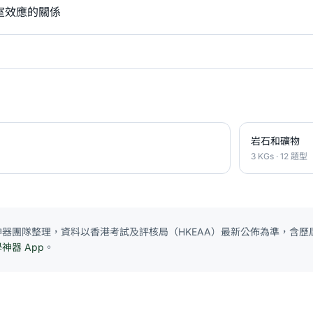
室效應的關係
岩石和礦物
3 KGs · 12 題型
E 神器團隊整理，資料以香港考試及評核局（HKEAA）最新公佈為準，含歷屆
學神器 App
。