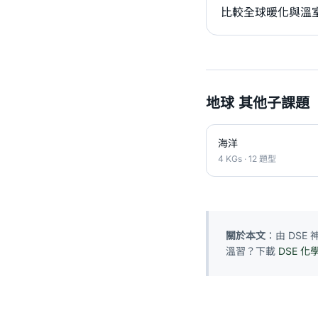
比較全球暖化與溫
地球 其他子課題
海洋
4 KGs · 12 題型
關於本文
：由 DS
溫習？下載
DSE 化