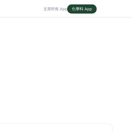
主頁
所有 App
化學科 App