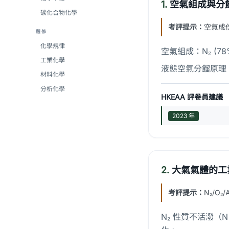
1.
空氣組成與分
碳化合物化學
考評提示：
空氣成
選修
化學規律
空氣組成：N₂ (78%),
工業化學
液態空氣分餾原理：先液
材料化學
分析化學
HKEAA 評卷員建議
2023 年
2.
大氣氣體的工
考評提示：
N₂/O
N₂ 性質不活潑（