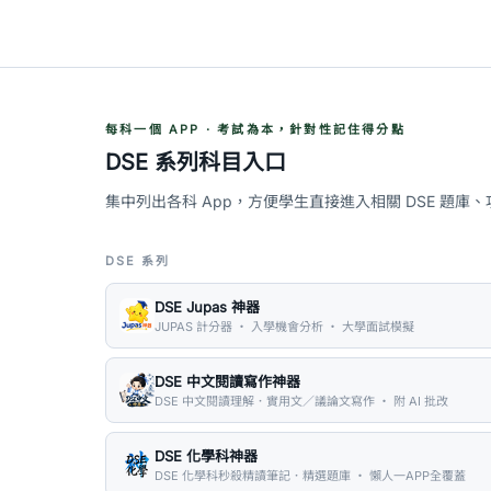
每科一個 APP · 考試為本，針對性記住得分點
DSE 系列科目入口
集中列出各科 App，方便學生直接進入相關 DSE 題庫
DSE 系列
DSE Jupas 神器
JUPAS 計分器 ・ 入學機會分析 ・ 大學面試模擬
DSE 中文閱讀寫作神器
DSE 中文閱讀理解．實用文／議論文寫作 ・ 附 AI 批改
DSE 化學科神器
DSE 化學科秒殺精讀筆記．精選題庫 ・ 懶人一APP全覆蓋