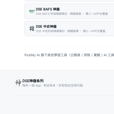
DSE BAFS 神器
DSE BAFS 秒殺精讀筆記．精選題庫 ・ 懶人一APP全覆蓋
DSE 中史神器
DSE 中史秒殺精讀筆記．精選題庫 ・ 懶人一APP全覆蓋
PickMy AI 旗下其他學習工具（公務員 / 保險 / 駕駛 / AI 工
DSE神器系列
每科一個 App · 考試為本，針對性記住得分點