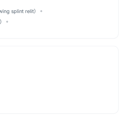
lint relit）。
光）。