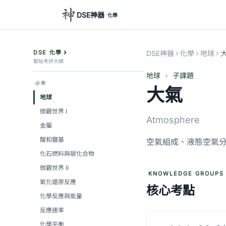
DSE神器
化學
DSE 化學
DSE神器
化學
地球
緊貼考評大綱
地球
子課題
必修
大氣
地球
微觀世界 I
Atmosphere
金屬
酸和鹽基
空氣組成、液態空氣
化石燃料與碳化合物
微觀世界 II
KNOWLEDGE GROUPS
氧化還原反應
核心考點
化學反應與能量
反應速率
化學平衡