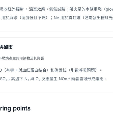
吸收紅外輻射→ 溫室效應。氧氣試驗：帶火星的木條重燃（glowing sp
e 用於氣球（密度低且不燃）；Ne 用於霓虹燈（通電發出橙紅
與酸雨
料燃燒產生的污染物及其影響
CO（有毒，與血紅蛋白結合）和碳微粒（引致呼吸問題）。
O₂；高溫下 N₂ 與 O₂ 反應產生 NOx。兩者皆可形成酸雨。
ing points