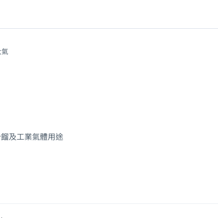
大氣
分餾及工業氣體用途