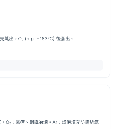
，O₂ (b.p. −183°C) 後蒸出。
氣。O₂：醫療、鋼鐵冶煉。Ar：燈泡填充防鎢絲氧