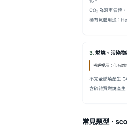
化。
CO₂ 為溫室氣體，
稀有氣體用途：H
3.
燃燒、污染物
考評提示：
化石燃
不完全燃燒產生 
含硫雜質燃燒產生 S
常見題型 · scor