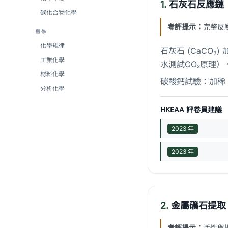
1.
石灰石反應鏈
碳化合物化學
考評提示：
完整反
選修
化學規律
石灰石 (CaCO₃) 
工業化學
水測試CO₂原理）。過
材料化學
碳酸鈣試驗：加稀 H
分析化學
HKEAA 評卷員建議
2023 年
2023 年
2.
金屬礦石提取
考評提示：
活性與