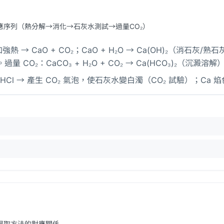
應序列（熱分解→消化→石灰水測試→過量CO₂）
加強熱 → CaO + CO₂；CaO + H₂O → Ca(OH)₂（消石灰/熟石灰
量 CO₂：CaCO₃ + H₂O + CO₂ → Ca(HCO₃)₂（沉澱溶解
Cl → 產生 CO₂ 氣泡，使石灰水變白濁（CO₂ 試驗）；Ca
提取方法的對應關係