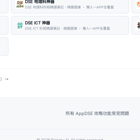
DSE 地理科神器
DSE 地理科秒殺精讀筆記．精選題庫 ・ 懶人一APP全覆蓋
DSE ICT 神器
DSE ICT 秒殺精讀筆記．精選題庫 ・ 懶人一APP全覆蓋
具）
→
所有 App
DSE 攻略
功能
常見問題
© 2026 Pickmy AI. All rights reserved.