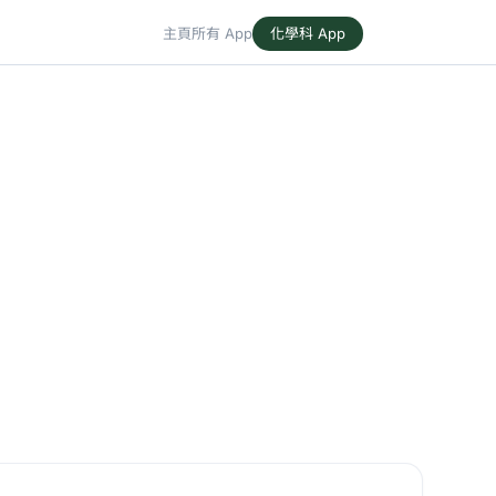
主頁
所有 App
化學科 App