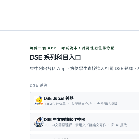
每科一個 APP · 考試為本，針對性記住得分點
DSE 系列科目入口
集中列出各科 App，方便學生直接進入相關 DSE 題庫
DSE 系列
DSE Jupas 神器
JUPAS 計分器 ・ 入學機會分析 ・ 大學面試模擬
DSE 中文閱讀寫作神器
DSE 中文閱讀理解．實用文／議論文寫作 ・ 附 AI 批改