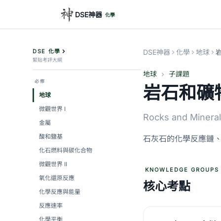
DSE神器
化學
DSE 化學
DSE神器
化學
地球
緊貼考評大綱
地球
子課題
必修
岩石和礦
地球
微觀世界 I
Rocks and Minera
金屬
酸和鹽基
石灰石的化學反應鏈
化石燃料與碳化合物
微觀世界 II
KNOWLEDGE GROUPS
氧化還原反應
核心考點
化學反應與能量
反應速率
化學平衡