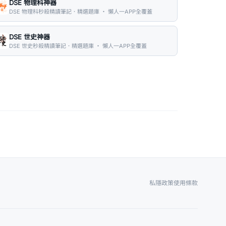
DSE 物理科神器
DSE 物理科秒殺精讀筆記．精選題庫 ・ 懶人一APP全覆蓋
DSE 世史神器
DSE 世史秒殺精讀筆記．精選題庫 ・ 懶人一APP全覆蓋
私隱政策
使用條款