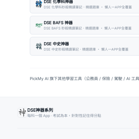
DSE 化學科神器
DSE 化學科秒殺精讀筆記．精選題庫 ・ 懶人一APP全覆蓋
DSE BAFS 神器
DSE BAFS 秒殺精讀筆記．精選題庫 ・ 懶人一APP全覆蓋
DSE 中史神器
DSE 中史秒殺精讀筆記．精選題庫 ・ 懶人一APP全覆蓋
PickMy AI 旗下其他學習工具（公務員 / 保險 / 駕駛 / AI 工
DSE神器系列
每科一個 App · 考試為本，針對性記住得分點