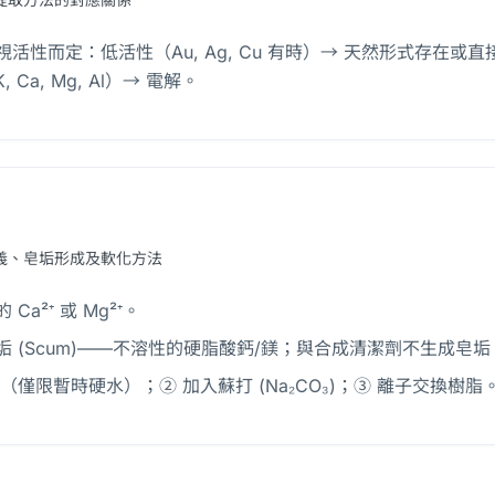
性而定：低活性（Au, Ag, Cu 有時）→ 天然形式存在或直接加熱；
 Ca, Mg, Al）→ 電解。
義、皂垢形成及軟化方法
a²⁺ 或 Mg²⁺。
 (Scum)——不溶性的硬脂酸鈣/鎂；與合成清潔劑不生成皂垢
（僅限暫時硬水）；② 加入蘇打 (Na₂CO₃)；③ 離子交換樹脂