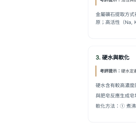
金屬礦石提取方式視活
原；高活性（Na, K,
3.
硬水與軟化
考評提示：
硬水定
硬水含有較高濃度的 C
與肥皂反應生成皂垢
軟化方法：① 煮沸