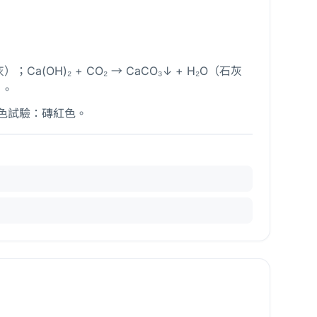
）；Ca(OH)₂ + CO₂ → CaCO₃↓ + H₂O（石灰
）。
 焰色試驗：磚紅色。