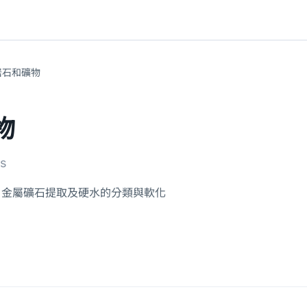
岩石和礦物
物
ls
、金屬礦石提取及硬水的分類與軟化