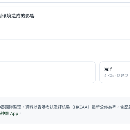
對環境造成的影響
海洋
4 KGs · 12 題型
E 神器團隊整理，資料以香港考試及評核局（HKEAA）最新公佈為準，含歷屆
學神器 App
。