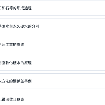
石和石筍的形成過程
時硬水與永久硬水的分別
活及工業的影響
樹脂軟化硬水的原理
取方法的關係並舉例
比鐵困難且昂貴