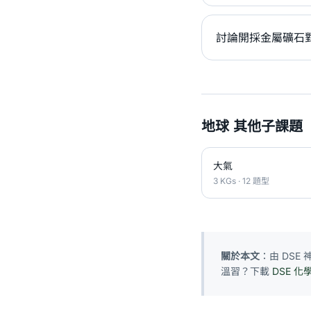
討論開採金屬礦石
地球 其他子課題
大氣
3 KGs · 12 題型
關於本文
：由 DS
溫習？下載
DSE 化