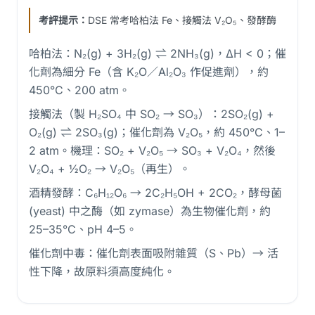
考評提示：
DSE 常考哈柏法 Fe、接觸法 V₂O₅、發酵酶
哈柏法：N₂(g) + 3H₂(g) ⇌ 2NH₃(g)，ΔH < 0；催
化劑為細分 Fe（含 K₂O／Al₂O₃ 作促進劑），約
450°C、200 atm。
接觸法（製 H₂SO₄ 中 SO₂ → SO₃）：2SO₂(g) +
O₂(g) ⇌ 2SO₃(g)；催化劑為 V₂O₅，約 450°C、1–
2 atm。機理：SO₂ + V₂O₅ → SO₃ + V₂O₄，然後
V₂O₄ + ½O₂ → V₂O₅（再生）。
酒精發酵：C₆H₁₂O₆ → 2C₂H₅OH + 2CO₂，酵母菌
(yeast) 中之酶（如 zymase）為生物催化劑，約
25–35°C、pH 4–5。
催化劑中毒：催化劑表面吸附雜質（S、Pb）→ 活
性下降，故原料須高度純化。