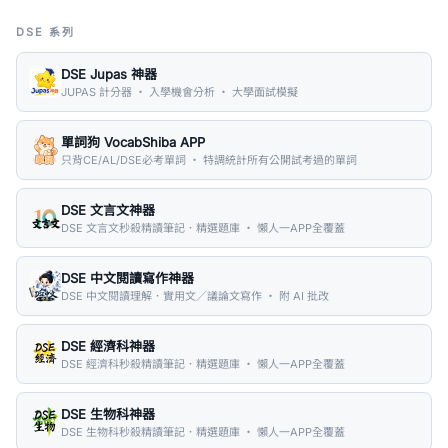
DSE 系列
DSE Jupas 神器
JUPAS 計分器 ・ 入學機會分析 ・ 大學面試模擬
單詞狗 VocabShiba APP
只背CE/AL/DSE必考單詞 ・ 特調統計所有公開試考過的單詞
DSE 文言文神器
DSE 文言文秒殺精讀筆記．精選題庫 ・ 懶人一APP全覆蓋
DSE 中文閱讀寫作神器
DSE 中文閱讀理解．實用文／議論文寫作 ・ 附 AI 批改
DSE 經濟科神器
DSE 經濟科秒殺精讀筆記．精選題庫 ・ 懶人一APP全覆蓋
DSE 生物科神器
DSE 生物科秒殺精讀筆記．精選題庫 ・ 懶人一APP全覆蓋