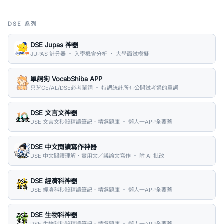
DSE 系列
DSE Jupas 神器
JUPAS 計分器 ・ 入學機會分析 ・ 大學面試模擬
單詞狗 VocabShiba APP
只背CE/AL/DSE必考單詞 ・ 特調統計所有公開試考過的單詞
DSE 文言文神器
DSE 文言文秒殺精讀筆記．精選題庫 ・ 懶人一APP全覆蓋
DSE 中文閱讀寫作神器
DSE 中文閱讀理解．實用文／議論文寫作 ・ 附 AI 批改
DSE 經濟科神器
DSE 經濟科秒殺精讀筆記．精選題庫 ・ 懶人一APP全覆蓋
DSE 生物科神器
DSE 生物科秒殺精讀筆記．精選題庫 ・ 懶人一APP全覆蓋