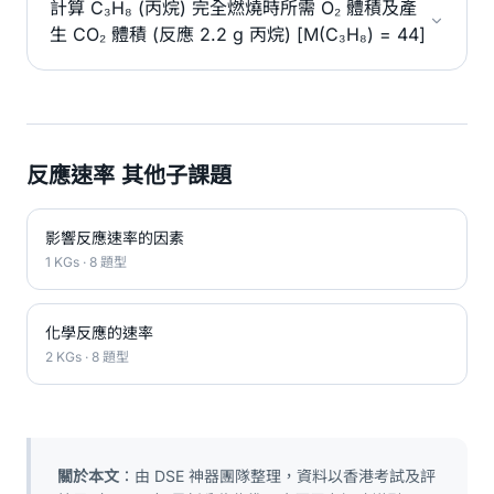
計算 C₃H₈ (丙烷) 完全燃燒時所需 O₂ 體積及產
生 CO₂ 體積 (反應 2.2 g 丙烷) [M(C₃H₈) = 44]
反應速率 其他子課題
影響反應速率的因素
1 KGs · 8 題型
化學反應的速率
2 KGs · 8 題型
關於本文
：由 DSE 神器團隊整理，資料以香港考試及評