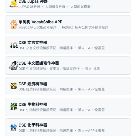
DSE Jupas 神器
JUPAS 計分器 ・ 入學機會分析 ・ 大學面試模擬
單詞狗 VocabShiba APP
只背CE/AL/DSE必考單詞 ・ 特調統計所有公開試考過的單詞
DSE 文言文神器
DSE 文言文秒殺精讀筆記．精選題庫 ・ 懶人一APP全覆蓋
DSE 中文閱讀寫作神器
DSE 中文閱讀理解．實用文／議論文寫作 ・ 附 AI 批改
DSE 經濟科神器
DSE 經濟科秒殺精讀筆記．精選題庫 ・ 懶人一APP全覆蓋
DSE 生物科神器
DSE 生物科秒殺精讀筆記．精選題庫 ・ 懶人一APP全覆蓋
DSE 化學科神器
DSE 化學科秒殺精讀筆記．精選題庫 ・ 懶人一APP全覆蓋