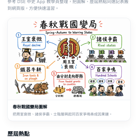
參考 DSE 中史 App 教學頁整理，把圖解、歷屆熱點同速記表搬
到網頁版，方便快速溫習。
春秋戰國變局圖解
把周室衰微、諸侯爭霸、士階層興起同百家爭鳴串成因果鏈。
歷屆熱點