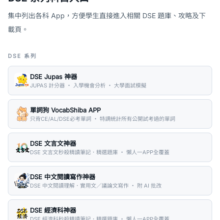
集中列出各科 App，方便學生直接進入相關 DSE 題庫、攻略及下
載頁。
DSE 系列
DSE Jupas 神器
JUPAS 計分器 ・ 入學機會分析 ・ 大學面試模擬
單詞狗 VocabShiba APP
只背CE/AL/DSE必考單詞 ・ 特調統計所有公開試考過的單詞
DSE 文言文神器
DSE 文言文秒殺精讀筆記．精選題庫 ・ 懶人一APP全覆蓋
DSE 中文閱讀寫作神器
DSE 中文閱讀理解．實用文／議論文寫作 ・ 附 AI 批改
DSE 經濟科神器
DSE 經濟科秒殺精讀筆記．精選題庫 ・ 懶人一APP全覆蓋