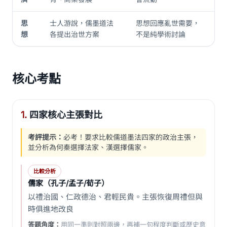
思
士人游說，儒墨道法
思想回應亂世需要，
想
各提出治世方案
不是純學術討論
核心考點
1.
四家核心主張對比
考評提示：
必考！要求比較儒道墨法四家的政治主張，
並分析為何秦選擇法家、漢選擇儒家。
比較分析
儒家（孔子/孟子/荀子）
以禮治國、仁政德治、君輕民貴。主張恢復周禮但與
時俱進地改良
答題角度：
用同一準則對照兩邊，再補一句程度判斷或歷史意