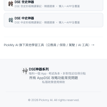
DSE 世史神器
DSE 世史秒殺精讀筆記．精選題庫 ・ 懶人一APP全覆蓋
DSE 中史神器
DSE 中史秒殺精讀筆記．精選題庫 ・ 懶人一APP全覆蓋
PickMy AI 旗下其他學習工具（公務員 / 保險 / 駕駛 / AI 工具）
→
DSE神器系列
每科一個 App · 考試為本，針對性記住得分點
所有 App
DSE 攻略
功能
常見問題
私隱政策
使用條款
© 2026 Pickmy AI. All rights reserved.