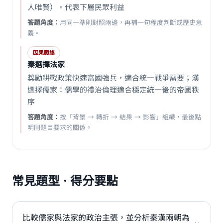
人唯賢）。代表下層民眾利益
答題角度：
用同一準則對照兩邊，再補一句程度判斷或歷史意
義。
因果脈絡
秦選擇法家
獎勵耕戰政策快速富國強兵，適合統一戰爭需要；漢
選擇儒家：儒學的禮治倫理適合穩定統一後的帝國秩
序
答題角度：
按「背景 → 轉折 → 結果 → 影響」組織，最後點
明同題目要求的關係。
常見題型 · 得分要點
比較儒家與法家的政治主張，並分析秦漢兩朝為