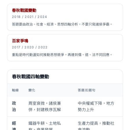
春秋戰國變動
2018 / 2021 / 2024
答題要由政治、社會、經濟、思想四軸分析，不要只寫諸侯爭霸。
百家爭鳴
2017 / 2020 / 2022
重點是時代動盪如何推動思想競爭，再連到儒、道、法不同回應。
春秋戰國四軸變動
軸線
變化
答題扣題句
政
周室衰微，諸侯兼
中央權威下降，地方
治
併，封建秩序瓦解
勢力上升
經
鐵器牛耕、土地私
生產力提高，推動社
濟
有、商業發展
會流動