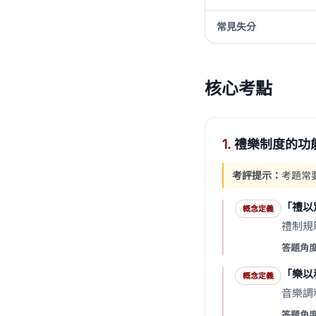
常見失分
核心考點
1.
禮樂制度的功
考評提示：
考題常
「禮以
概念定義
禮制規
答題角
「樂以
概念定義
音樂調
答題角