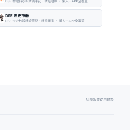
DSE 物理科秒殺精讀筆記．精選題庫 ・ 懶人一APP全覆蓋
DSE 世史神器
DSE 世史秒殺精讀筆記．精選題庫 ・ 懶人一APP全覆蓋
私隱政策
使用條款