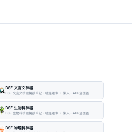
DSE 文言文神器
DSE 文言文秒殺精讀筆記．精選題庫 ・ 懶人一APP全覆蓋
DSE 生物科神器
DSE 生物科秒殺精讀筆記．精選題庫 ・ 懶人一APP全覆蓋
DSE 物理科神器