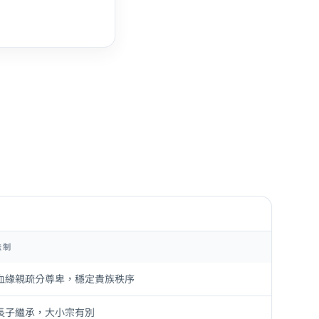
法制
血緣親疏分尊卑，穩定貴族秩序
長子繼承，大小宗有別