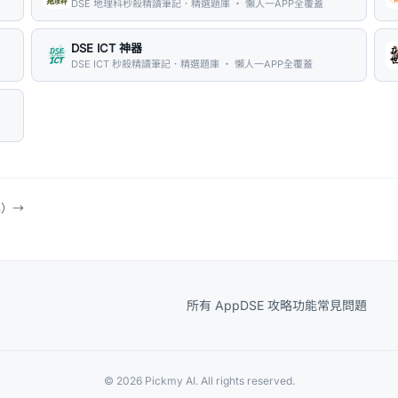
DSE 地理科秒殺精讀筆記．精選題庫 ・ 懶人一APP全覆蓋
DSE ICT 神器
DSE ICT 秒殺精讀筆記．精選題庫 ・ 懶人一APP全覆蓋
具）
→
所有 App
DSE 攻略
功能
常見問題
© 2026 Pickmy AI. All rights reserved.