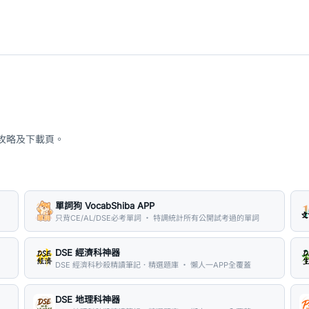
、攻略及下載頁。
單詞狗 VocabShiba APP
只背CE/AL/DSE必考單詞 ・ 特調統計所有公開試考過的單詞
DSE 經濟科神器
DSE 經濟科秒殺精讀筆記．精選題庫 ・ 懶人一APP全覆蓋
DSE 地理科神器