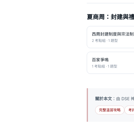
夏商周：封建與禮
西周封建制度與宗法制
2 考點組 · 1 題型
百家爭鳴
1 考點組 · 1 題型
關於本文
：由 DSE
完整溫習攻略
考