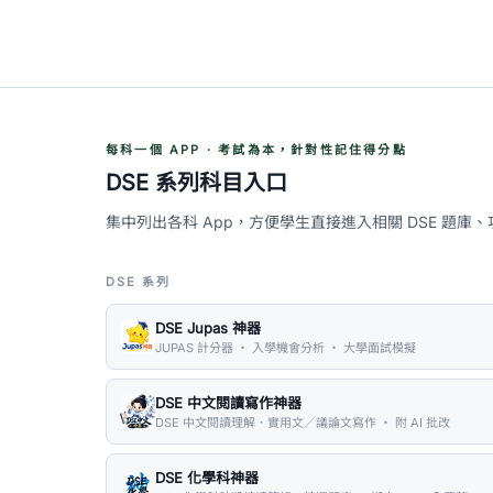
每科一個 APP · 考試為本，針對性記住得分點
DSE 系列科目入口
集中列出各科 App，方便學生直接進入相關 DSE 題庫
DSE 系列
DSE Jupas 神器
JUPAS 計分器 ・ 入學機會分析 ・ 大學面試模擬
DSE 中文閱讀寫作神器
DSE 中文閱讀理解．實用文／議論文寫作 ・ 附 AI 批改
DSE 化學科神器