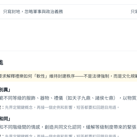
只寫封地，忽略軍事與政治義務
只
能
要求解釋禮樂如何「軟性」維持封建秩序——不是法律強制，而是文化規
別異」
範不同等級的服飾、器物、禮儀（如天子九鼎、諸侯七鼎），以物質
度：
先界定關鍵概念，再接一個史例和影響，短答都要扣回題目用語。
和同」
和不同階級間的情感，創造共同文化認同，緩解等級制度帶來的緊張
度：
先界定關鍵概念，再接一個史例和影響，短答都要扣回題目用語。