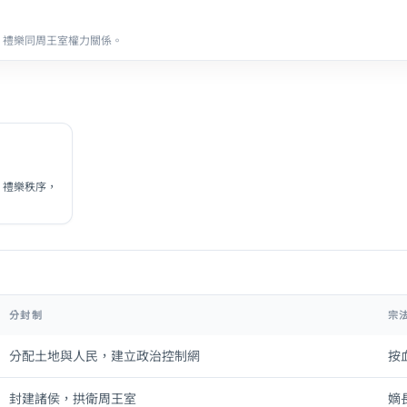
、禮樂同周王室權力關係。
、禮樂秩序，
分封制
宗
分配土地與人民，建立政治控制網
按
封建諸侯，拱衛周王室
嫡