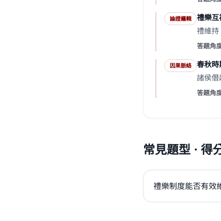
禮樂互
論證邏輯
禮維持
答題角
春秋時
因果脈絡
諸侯僭
答題角
常見題型 · 得
禮樂制度能否有效