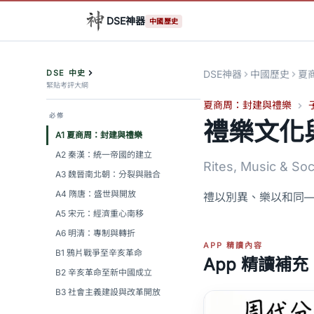
DSE神器
中國歷史
DSE 中史
DSE神器
中國歷史
夏
緊貼考評大綱
夏商周：封建與禮樂
必修
禮樂文化
A1 夏商周：封建與禮樂
A2 秦漢：統一帝國的建立
Rites, Music & Soc
A3 魏晉南北朝：分裂與融合
A4 隋唐：盛世與開放
禮以別異、樂以和同
A5 宋元：經濟重心南移
A6 明清：專制與轉折
APP 精讀內容
B1 鴉片戰爭至辛亥革命
App 精讀補充
B2 辛亥革命至新中國成立
B3 社會主義建設與改革開放