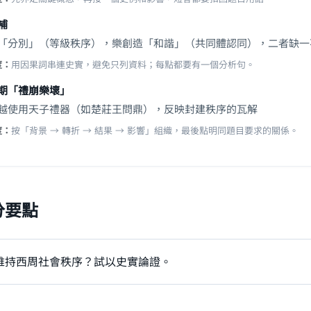
補
「分別」（等級秩序），樂創造「和諧」（共同體認同），二者缺一
度：
用因果詞串連史實，避免只列資料；每點都要有一個分析句。
期「禮崩樂壞」
越使用天子禮器（如楚莊王問鼎），反映封建秩序的瓦解
度：
按「背景 → 轉折 → 結果 → 影響」組織，最後點明同題目要求的關係。
分要點
維持西周社會秩序？試以史實論證。