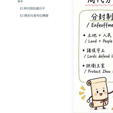
選修
E1 時代與知識分子
E2 婦女社會地位轉變