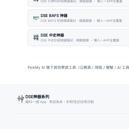
DSE 化學科秒殺精讀筆記．精選題庫 ・ 懶人一APP全覆蓋
DSE BAFS 神器
DSE BAFS 秒殺精讀筆記．精選題庫 ・ 懶人一APP全覆蓋
DSE 中史神器
DSE 中史秒殺精讀筆記．精選題庫 ・ 懶人一APP全覆蓋
PickMy AI 旗下其他學習工具（公務員 / 保險 / 駕駛 / AI 工
DSE神器系列
每科一個 App · 考試為本，針對性記住得分點