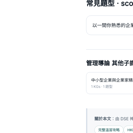
常見題型 · scor
以一間你熟悉的企
管理導論 其他子
中小型企業與企業家精
1 KGs · 1 題型
關於本文
：由 DSE
完整溫習攻略
HK