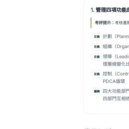
1.
管理四項功能
考評提示：
考核重
計劃（Pla
定義
組織（Org
定義
領導（Lea
定義
理層級變化
控制（Con
定義
PDCA循環
四大功能部
邏輯
四部門互相