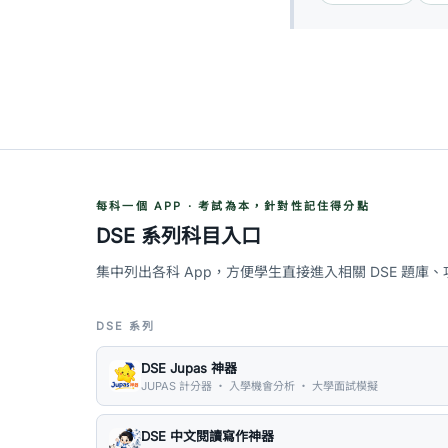
每科一個 APP · 考試為本，針對性記住得分點
DSE 系列科目入口
集中列出各科 App，方便學生直接進入相關 DSE 題庫
DSE 系列
DSE Jupas 神器
JUPAS 計分器 ・ 入學機會分析 ・ 大學面試模擬
DSE 中文閱讀寫作神器