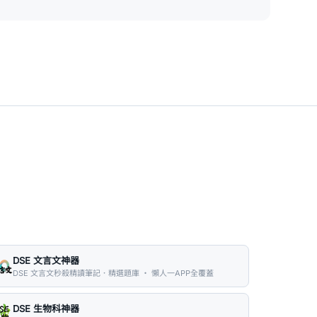
DSE 文言文神器
DSE 文言文秒殺精讀筆記．精選題庫 ・ 懶人一APP全覆蓋
DSE 生物科神器