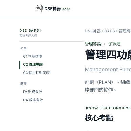
DSE神器
BAFS
DSE BAFS
DSE神器
BAFS
管理導
緊貼考評大綱
管理導論
子課題
必修
管理四功
C1 營商環境
C2 管理導論
Management Funct
C3 個人理財基礎
計劃（PLAN）、組織
選修
能部門的協作。
FA 財務會計
CA 成本會計
KNOWLEDGE GROUPS
核心考點