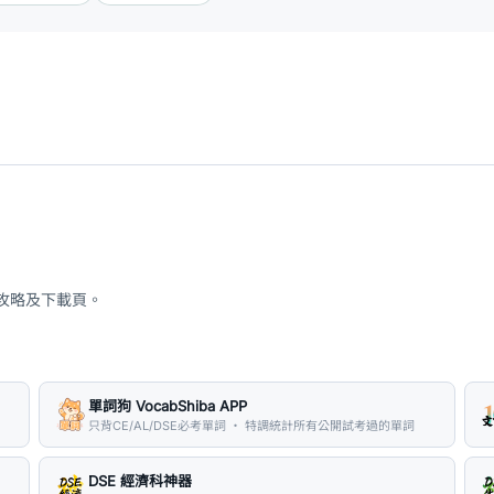
、攻略及下載頁。
單詞狗 VocabShiba APP
只背CE/AL/DSE必考單詞 ・ 特調統計所有公開試考過的單詞
DSE 經濟科神器