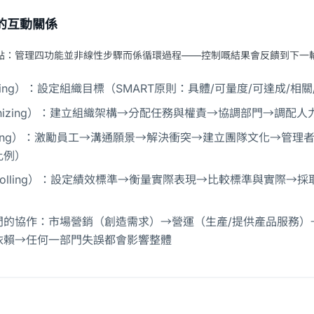
的互動關係
點：管理四功能並非線性步驟而係循環過程——控制嘅結果會反饋到下一
nning）：設定組織目標（SMART原則：具體/可量度/可達成
anizing）：建立組織架構→分配任務與權責→協調部門→調
ding）：激勵員工→溝通願景→解決衝突→建立團隊文化→管理
比例）
trolling）：設定績效標準→衡量實際表現→比較標準與實際
門的協作：市場營銷（創造需求）→營運（生產/提供產品服務）
依賴→任何一部門失誤都會影響整體