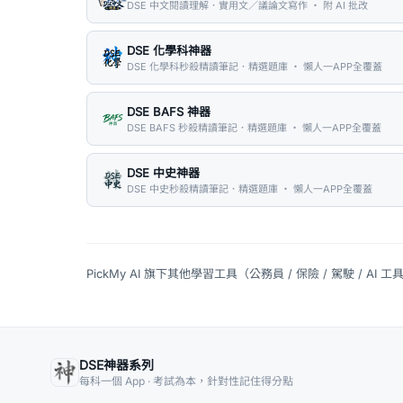
DSE 中文閱讀理解．實用文／議論文寫作 ・ 附 AI 批改
DSE 化學科神器
DSE 化學科秒殺精讀筆記．精選題庫 ・ 懶人一APP全覆蓋
DSE BAFS 神器
DSE BAFS 秒殺精讀筆記．精選題庫 ・ 懶人一APP全覆蓋
DSE 中史神器
DSE 中史秒殺精讀筆記．精選題庫 ・ 懶人一APP全覆蓋
PickMy AI 旗下其他學習工具（公務員 / 保險 / 駕駛 / AI 工
DSE神器系列
每科一個 App · 考試為本，針對性記住得分點