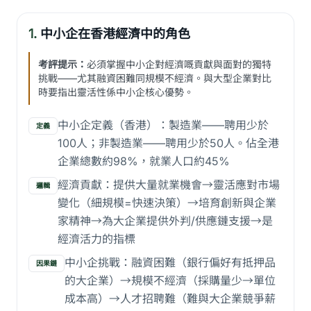
1.
中小企在香港經濟中的角色
考評提示：
必須掌握中小企對經濟嘅貢獻與面對的獨特
挑戰——尤其融資困難同規模不經濟。與大型企業對比
時要指出靈活性係中小企核心優勢。
中小企定義（香港）：製造業——聘用少於
定義
100人；非製造業——聘用少於50人。佔全港
企業總數約98%，就業人口約45%
經濟貢獻：提供大量就業機會→靈活應對市場
邏輯
變化（細規模=快速決策）→培育創新與企業
家精神→為大企業提供外判/供應鏈支援→是
經濟活力的指標
中小企挑戰：融資困難（銀行偏好有抵押品
因果鏈
的大企業）→規模不經濟（採購量少→單位
成本高）→人才招聘難（難與大企業競爭薪