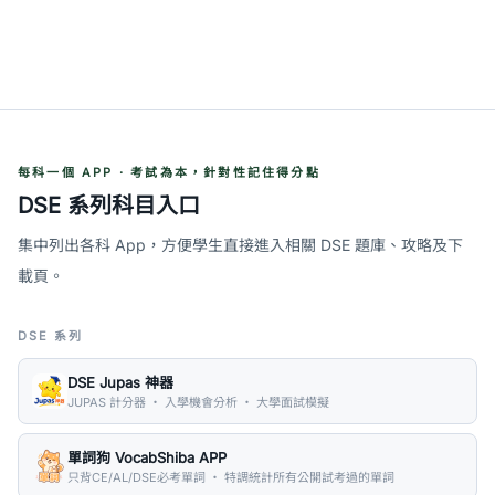
每科一個 APP · 考試為本，針對性記住得分點
DSE 系列科目入口
集中列出各科 App，方便學生直接進入相關 DSE 題庫、攻略及下
載頁。
DSE 系列
DSE Jupas 神器
JUPAS 計分器 ・ 入學機會分析 ・ 大學面試模擬
單詞狗 VocabShiba APP
只背CE/AL/DSE必考單詞 ・ 特調統計所有公開試考過的單詞