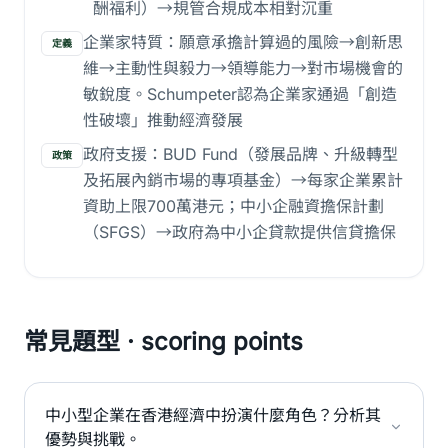
酬福利）→規管合規成本相對沉重
企業家特質：願意承擔計算過的風險→創新思
定義
維→主動性與毅力→領導能力→對市場機會的
敏銳度。Schumpeter認為企業家通過「創造
性破壞」推動經濟發展
政府支援：BUD Fund（發展品牌、升級轉型
政策
及拓展內銷市場的專項基金）→每家企業累計
資助上限700萬港元；中小企融資擔保計劃
（SFGS）→政府為中小企貸款提供信貸擔保
常見題型 · scoring points
中小型企業在香港經濟中扮演什麼角色？分析其
優勢與挑戰。