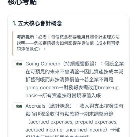
核心考點
1.
五大核心會計概念
考評提示：
必考！每個概念都要能用具體會計處理方法
說明——例如審慎概念如何影響存貨估值（成本與可變
現淨值孰低）。
Going Concern（持續經營假設）：假設企業
定義
在可預見的未來不會清盤→因此資產按成本減
折舊列帳而非按清算價值→若企業不再是
going concern→財務報表需改用break-up
basis→所有資產按可變現淨值入帳
Accruals（應計概念）：收入與支出按發生時
定義
點而非現金收付時點確認→期末調整分錄
（accrued expenses, prepaid expenses,
accrued income, unearned income）→確