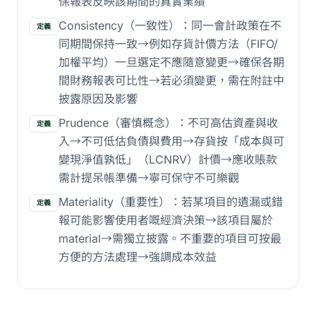
保報表反映該期間的真實業績
Consistency（一致性）：同一會計政策在不
定義
同期間保持一致→例如存貨計價方法（FIFO/
加權平均）一旦選定不應隨意變更→確保各期
間財務報表可比性→若必須變更，需在附註中
披露原因及影響
Prudence（審慎概念）：不可高估資產與收
定義
入→不可低估負債與費用→存貨按「成本與可
變現淨值孰低」（LCNRV）計價→應收賬款
需計提呆帳準備→寧可保守不可樂觀
Materiality（重要性）：若某項目的遺漏或錯
定義
報可能影響使用者嘅經濟決策→該項目屬於
material→需獨立披露。不重要的項目可按最
方便的方法處理→強調成本效益