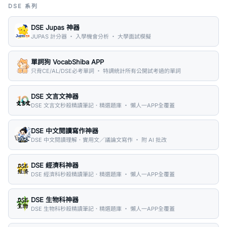
DSE 系列
DSE Jupas 神器
JUPAS 計分器 ・ 入學機會分析 ・ 大學面試模擬
單詞狗 VocabShiba APP
只背CE/AL/DSE必考單詞 ・ 特調統計所有公開試考過的單詞
DSE 文言文神器
DSE 文言文秒殺精讀筆記．精選題庫 ・ 懶人一APP全覆蓋
DSE 中文閱讀寫作神器
DSE 中文閱讀理解．實用文／議論文寫作 ・ 附 AI 批改
DSE 經濟科神器
DSE 經濟科秒殺精讀筆記．精選題庫 ・ 懶人一APP全覆蓋
DSE 生物科神器
DSE 生物科秒殺精讀筆記．精選題庫 ・ 懶人一APP全覆蓋