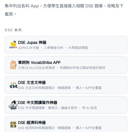
集中列出各科 App，方便學生直接進入相關 DSE 題庫、攻略及下
載頁。
DSE 系列
DSE Jupas 神器
JUPAS 計分器 ・ 入學機會分析 ・ 大學面試模擬
單詞狗 VocabShiba APP
只背CE/AL/DSE必考單詞 ・ 特調統計所有公開試考過的單詞
DSE 文言文神器
DSE 文言文秒殺精讀筆記．精選題庫 ・ 懶人一APP全覆蓋
DSE 中文閱讀寫作神器
DSE 中文閱讀理解．實用文／議論文寫作 ・ 附 AI 批改
DSE 經濟科神器
DSE 經濟科秒殺精讀筆記．精選題庫 ・ 懶人一APP全覆蓋