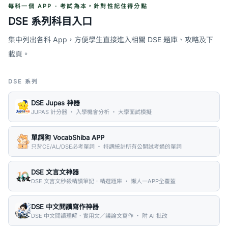
每科一個 APP · 考試為本，針對性記住得分點
DSE 系列科目入口
集中列出各科 App，方便學生直接進入相關 DSE 題庫、攻略及下
載頁。
DSE 系列
DSE Jupas 神器
JUPAS 計分器 ・ 入學機會分析 ・ 大學面試模擬
單詞狗 VocabShiba APP
只背CE/AL/DSE必考單詞 ・ 特調統計所有公開試考過的單詞
DSE 文言文神器
DSE 文言文秒殺精讀筆記．精選題庫 ・ 懶人一APP全覆蓋
DSE 中文閱讀寫作神器
DSE 中文閱讀理解．實用文／議論文寫作 ・ 附 AI 批改