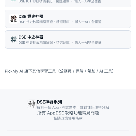
DSE ICT 秒殺精讀筆記．精選題庫 ・ 懶人一APP全覆蓋
DSE 世史神器
DSE 世史秒殺精讀筆記．精選題庫 ・ 懶人一APP全覆蓋
DSE 中史神器
DSE 中史秒殺精讀筆記．精選題庫 ・ 懶人一APP全覆蓋
PickMy AI 旗下其他學習工具（公務員 / 保險 / 駕駛 / AI 工具）
→
DSE神器系列
每科一個 App · 考試為本，針對性記住得分點
所有 App
DSE 攻略
功能
常見問題
私隱政策
使用條款