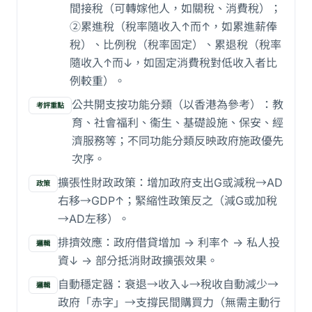
間接稅（可轉嫁他人，如關稅、消費稅）；
②累進稅（稅率隨收入↑而↑，如累進薪俸
稅）、比例稅（稅率固定）、累退稅（稅率
隨收入↑而↓，如固定消費稅對低收入者比
例較重）。
公共開支按功能分類（以香港為參考）：教
考評重點
育、社會福利、衞生、基礎設施、保安、經
濟服務等；不同功能分類反映政府施政優先
次序。
擴張性財政政策：增加政府支出G或減稅→AD
政策
右移→GDP↑；緊縮性政策反之（減G或加稅
→AD左移）。
排擠效應：政府借貸增加 -> 利率↑ -> 私人投
邏輯
資↓ -> 部分抵消財政擴張效果。
自動穩定器：衰退→收入↓→稅收自動減少→
邏輯
政府「赤字」→支撐民間購買力（無需主動行