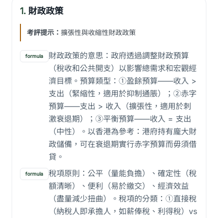
1.
財政政策
考評提示：
擴張性與收縮性財政政策
財政政策的意思：政府透過調整財政預算
formula
（稅收和公共開支）以影響總需求和宏觀經
濟目標。預算類型：①盈餘預算——收入 >
支出（緊縮性，適用於抑制通脹）；②赤字
預算——支出 > 收入（擴張性，適用於刺
激衰退期）；③平衡預算——收入 = 支出
（中性）。以香港為參考：港府持有龐大財
政儲備，可在衰退期實行赤字預算而毋須借
貸。
稅項原則：公平（量能負擔）、確定性（稅
formula
額清晰）、便利（易於繳交）、經濟效益
（盡量減少扭曲）。稅項的分類：①直接稅
（納稅人即承擔人，如薪俸稅、利得稅）vs