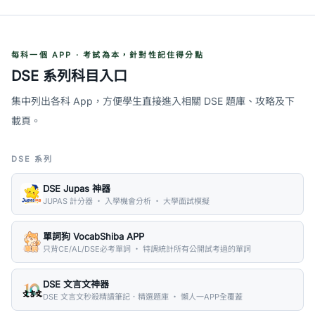
每科一個 APP · 考試為本，針對性記住得分點
DSE 系列科目入口
集中列出各科 App，方便學生直接進入相關 DSE 題庫、攻略及下
載頁。
DSE 系列
DSE Jupas 神器
JUPAS 計分器 ・ 入學機會分析 ・ 大學面試模擬
單詞狗 VocabShiba APP
只背CE/AL/DSE必考單詞 ・ 特調統計所有公開試考過的單詞
DSE 文言文神器
DSE 文言文秒殺精讀筆記．精選題庫 ・ 懶人一APP全覆蓋