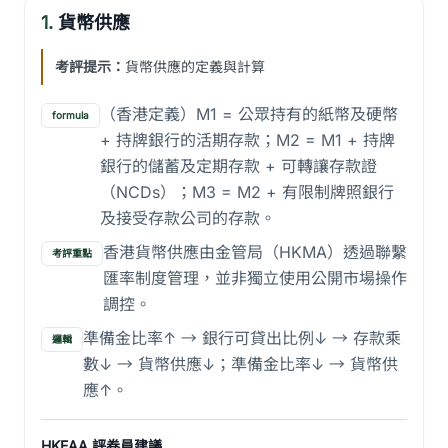
1.
貨幣供應
考評提示：
貨幣供應的定義與計算
（香港定義）M1 = 公眾持有的紙幣及硬幣
formula
+ 持牌銀行的活期存款；M2 = M1 + 持牌
銀行的儲蓄及定期存款 + 可轉讓存款證
（NCDs）；M3 = M2 + 有限制牌照銀行
及接受存款公司的存款。
香港貨幣供應由金管局（HKMA）透過聯繫
考評重點
匯率制度管理，並非獨立使用公開市場操作
調控。
準備金比率↑ → 銀行可貸出比例↓ → 存款乘
邏輯
數↓ → 貨幣供應↓；準備金比率↓ → 貨幣供
應↑。
HKEAA 評卷員建議