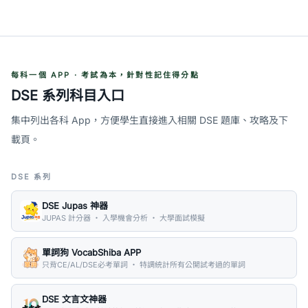
每科一個 APP · 考試為本，針對性記住得分點
DSE 系列科目入口
集中列出各科 App，方便學生直接進入相關 DSE 題庫、攻略及下
載頁。
DSE 系列
DSE Jupas 神器
JUPAS 計分器 ・ 入學機會分析 ・ 大學面試模擬
單詞狗 VocabShiba APP
只背CE/AL/DSE必考單詞 ・ 特調統計所有公開試考過的單詞
DSE 文言文神器