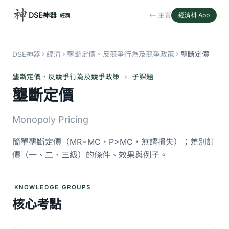
DSE神器
← 主頁
經濟科 App
經濟
DSE神器
經濟
壟斷定價、反競爭行為及競爭政策
壟斷定價
壟斷定價、反競爭行為及競爭政策
子課題
壟斷定價
Monopoly Pricing
簡單壟斷定價（MR=MC，P>MC，無謂損失）；差別訂
價（一、二、三級）的條件、效果與例子。
KNOWLEDGE GROUPS
核心考點