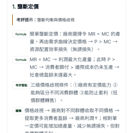
1.
壟斷定價
考評提示：
壟斷均衡與價格歧視
簡單壟斷定價：廠商選擇令 MR = MC 的產
formula
量，再由需求曲線決定價格 → P > MC →
資源配置效率損失（無謂損失）。
MR = MC → 利潤最大化產量；此時 P >
formula
MC → 消費者願付 > 邊際成本仍未生產 →
社會總盈餘未達最大。
三級價格歧視條件：①廠商有定價能力 ②
考評重點
能夠區分不同消費群體 ③能防止套利（低
價群體轉售）。
價格歧視 → 廠商對不同群體收取不同價格 →
邏輯
提取更多消費者盈餘 → 廠商利潤↑；相對單
一定價可能增加總產量、減少無謂損失，但對