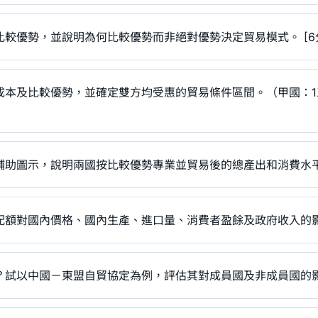
較優勢，並說明為何比較優勢而非絕對優勢決定貿易模式。 [6
本及比較優勢，並確定雙方均受惠的貿易條件區間。（甲國：1工
輔助圖示，說明兩國按比較優勢專業並貿易後的總產出和消費水平均
額對國內價格、國內生產、進口量、消費者盈餘及政府收入的影響
試以中國－東盟自貿協定為例，評估其對成員國及非成員國的影響