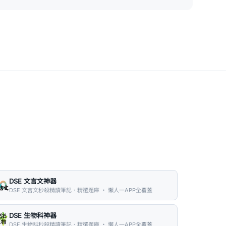
DSE 文言文神器
DSE 文言文秒殺精讀筆記．精選題庫 ・ 懶人一APP全覆蓋
DSE 生物科神器
DSE 生物科秒殺精讀筆記．精選題庫 ・ 懶人一APP全覆蓋