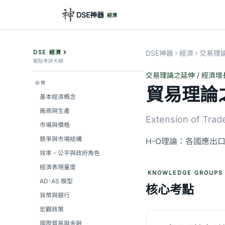
DSE神器
經濟
DSE 經濟
DSE神器
經濟
交易理論
緊貼考評大綱
交易理論之延伸 / 經濟
必修
貿易理論
基本經濟概念
廠商與生產
Extension of Trad
市場與價格
競爭與市場結構
H-O理論：各國應出
效率、公平與政府角色
經濟表現量度
KNOWLEDGE GROUPS
AD-AS 模型
核心考點
貨幣與銀行
宏觀政策
國際貿易與金融