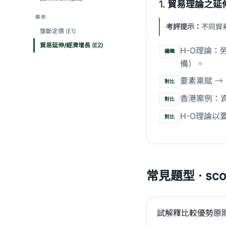
1.
貿易理論之延
選修
考評提示：
不同貿
壟斷定價 (E1)
貿易延伸/經濟增長 (E2)
H-O理論
邏輯
備）。
要素稟賦 →
對比
香港案例：
對比
H-O理論
對比
常見題型 · scor
試解釋比較優勢原則