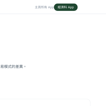
主頁
所有 App
經濟科 App
貿易模式的差異。