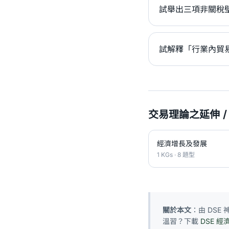
試舉出三項非關稅壁
試解釋「行業內貿易
交易理論之延伸 
經濟增長及發展
1 KGs · 8 題型
關於本文
：由 DS
溫習？下載
DSE 經