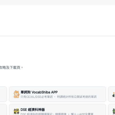
、攻略及下載頁。
單詞狗 VocabShiba APP
只背CE/AL/DSE必考單詞 ・ 特調統計所有公開試考過的單詞
DSE 經濟科神器
DSE 經濟科秒殺精讀筆記．精選題庫 ・ 懶人一APP全覆蓋