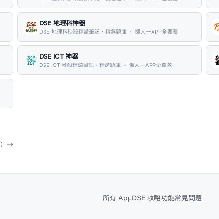
DSE 地理科神器
DSE 地理科秒殺精讀筆記．精選題庫 ・ 懶人一APP全覆蓋
DSE ICT 神器
DSE ICT 秒殺精讀筆記．精選題庫 ・ 懶人一APP全覆蓋
具）
→
所有 App
DSE 攻略
功能
常見問題