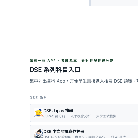
每科一個 APP · 考試為本，針對性記住得分點
DSE 系列科目入口
集中列出各科 App，方便學生直接進入相關 DSE 題庫
DSE 系列
DSE Jupas 神器
JUPAS 計分器 ・ 入學機會分析 ・ 大學面試模擬
DSE 中文閱讀寫作神器
DSE 中文閱讀理解．實用文／議論文寫作 ・ 附 AI 批改