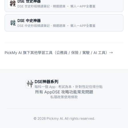
DSE 世史神器
DSE 世史秒殺精讀筆記．精選題庫 ・ 懶人一APP全覆蓋
DSE 中史神器
DSE 中史秒殺精讀筆記．精選題庫 ・ 懶人一APP全覆蓋
PickMy AI 旗下其他學習工具（公務員 / 保險 / 駕駛 / AI 工具）
→
DSE神器系列
每科一個 App · 考試為本，針對性記住得分點
所有 App
DSE 攻略
功能
常見問題
私隱政策
使用條款
© 2026 Pickmy AI. All rights reserved.