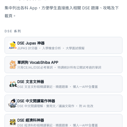
集中列出各科 App，方便學生直接進入相關 DSE 題庫、攻略及下
載頁。
DSE 系列
DSE Jupas 神器
JUPAS 計分器 ・ 入學機會分析 ・ 大學面試模擬
單詞狗 VocabShiba APP
只背CE/AL/DSE必考單詞 ・ 特調統計所有公開試考過的單詞
DSE 文言文神器
DSE 文言文秒殺精讀筆記．精選題庫 ・ 懶人一APP全覆蓋
DSE 中文閱讀寫作神器
DSE 中文閱讀理解．實用文／議論文寫作 ・ 附 AI 批改
DSE 經濟科神器
DSE 經濟科秒殺精讀筆記．精選題庫 ・ 懶人一APP全覆蓋