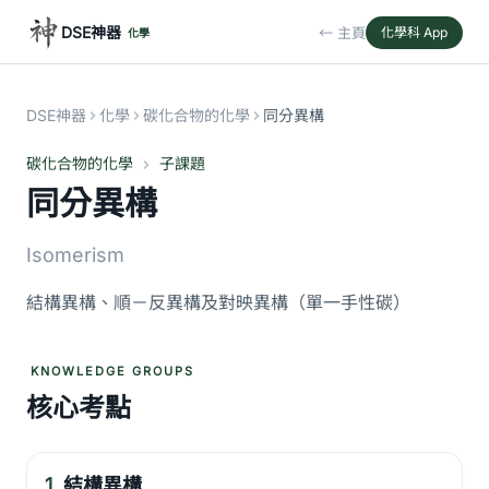
DSE神器
← 主頁
化學科 App
化學
DSE神器
化學
碳化合物的化學
同分異構
碳化合物的化學
子課題
同分異構
Isomerism
結構異構、順－反異構及對映異構（單一手性碳）
KNOWLEDGE GROUPS
核心考點
1.
結構異構