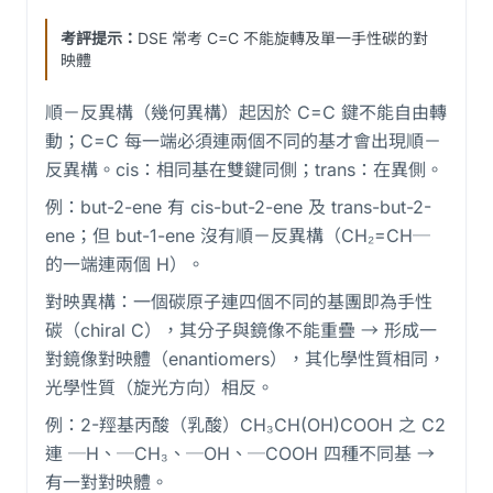
考評提示：
DSE 常考 C=C 不能旋轉及單一手性碳的對
映體
順－反異構（幾何異構）起因於 C=C 鍵不能自由轉
動；C=C 每一端必須連兩個不同的基才會出現順－
反異構。cis：相同基在雙鍵同側；trans：在異側。
例：but-2-ene 有 cis-but-2-ene 及 trans-but-2-
ene；但 but-1-ene 沒有順－反異構（CH₂=CH─
的一端連兩個 H）。
對映異構：一個碳原子連四個不同的基團即為手性
碳（chiral C），其分子與鏡像不能重疊 → 形成一
對鏡像對映體（enantiomers），其化學性質相同，
光學性質（旋光方向）相反。
例：2-羥基丙酸（乳酸）CH₃CH(OH)COOH 之 C2
連 ─H、─CH₃、─OH、─COOH 四種不同基 →
有一對對映體。