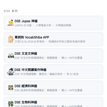
DSE 系列
DSE Jupas 神器
JUPAS 計分器 ・ 入學機會分析 ・ 大學面試模擬
單詞狗 VocabShiba APP
只背CE/AL/DSE必考單詞 ・ 特調統計所有公開試考過的單詞
DSE 文言文神器
DSE 文言文秒殺精讀筆記．精選題庫 ・ 懶人一APP全覆蓋
DSE 中文閱讀寫作神器
DSE 中文閱讀理解．實用文／議論文寫作 ・ 附 AI 批改
DSE 經濟科神器
DSE 經濟科秒殺精讀筆記．精選題庫 ・ 懶人一APP全覆蓋
DSE 生物科神器
DSE 生物科秒殺精讀筆記．精選題庫 ・ 懶人一APP全覆蓋