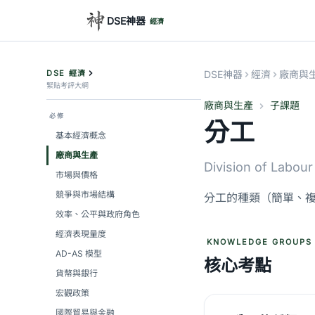
DSE神器
經濟
DSE 經濟
DSE神器
經濟
廠商與
緊貼考評大綱
廠商與生產
子課題
必修
分工
基本經濟概念
廠商與生產
Division of Labour
市場與價格
競爭與市場結構
分工的種類（簡單、
效率、公平與政府角色
經濟表現量度
KNOWLEDGE GROUPS
AD-AS 模型
核心考點
貨幣與銀行
宏觀政策
國際貿易與金融