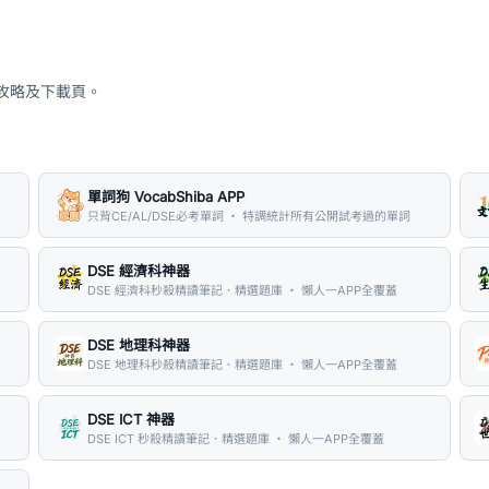
、攻略及下載頁。
單詞狗 VocabShiba APP
只背CE/AL/DSE必考單詞 ・ 特調統計所有公開試考過的單詞
DSE 經濟科神器
DSE 經濟科秒殺精讀筆記．精選題庫 ・ 懶人一APP全覆蓋
DSE 地理科神器
DSE 地理科秒殺精讀筆記．精選題庫 ・ 懶人一APP全覆蓋
DSE ICT 神器
DSE ICT 秒殺精讀筆記．精選題庫 ・ 懶人一APP全覆蓋