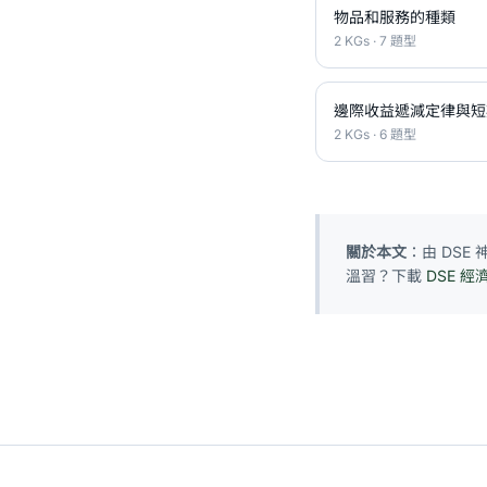
物品和服務的種類
2 KGs · 7 題型
邊際收益遞減定律與短
2 KGs · 6 題型
關於本文
：由 DS
溫習？下載
DSE 經