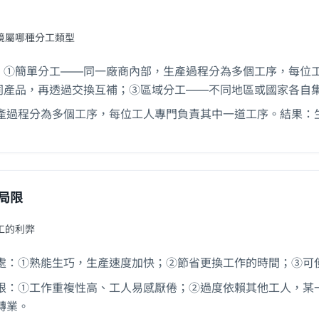
境屬哪種分工類型
：①簡單分工——同一廠商內部，生產過程分為多個工序，每位
同產品，再透過交換互補；③區域分工——不同地區或國家各自
產過程分為多個工序，每位工人專門負責其中一道工序。結果：
局限
工的利弊
處：①熟能生巧，生產速度加快；②節省更換工作的時間；③可
限：①工作重複性高、工人易感厭倦；②過度依賴其他工人，某
轉業。