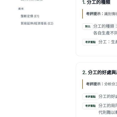
1.
分工的種類
選修
考評提示：
識別情
壟斷定價 (E1)
貿易延伸/經濟增長 (E2)
分工的種類
對比
各自生產不
分工：生
考評重點
2.
分工的好處與
考評提示：
分析分
分工的好
考評重點
分工的局
考評重點
代則難以