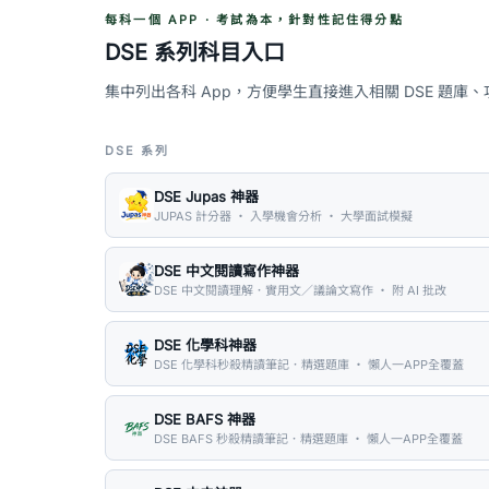
每科一個 APP · 考試為本，針對性記住得分點
DSE 系列科目入口
集中列出各科 App，方便學生直接進入相關 DSE 題庫
DSE 系列
DSE Jupas 神器
JUPAS 計分器 ・ 入學機會分析 ・ 大學面試模擬
DSE 中文閱讀寫作神器
DSE 中文閱讀理解．實用文／議論文寫作 ・ 附 AI 批改
DSE 化學科神器
DSE 化學科秒殺精讀筆記．精選題庫 ・ 懶人一APP全覆蓋
DSE BAFS 神器
DSE BAFS 秒殺精讀筆記．精選題庫 ・ 懶人一APP全覆蓋