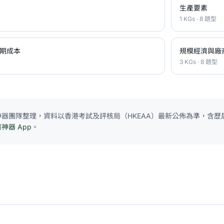
生產要素
1 KGs · 8 題型
期成本
規模經濟與廠
3 KGs · 8 題型
E 神器團隊整理，資料以香港考試及評核局（HKEAA）最新公佈為準，含歷屆
濟神器 App
。