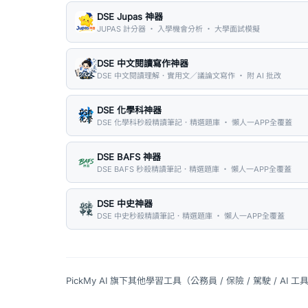
DSE Jupas 神器
JUPAS 計分器 ・ 入學機會分析 ・ 大學面試模擬
DSE 中文閱讀寫作神器
DSE 中文閱讀理解．實用文／議論文寫作 ・ 附 AI 批改
DSE 化學科神器
DSE 化學科秒殺精讀筆記．精選題庫 ・ 懶人一APP全覆蓋
DSE BAFS 神器
DSE BAFS 秒殺精讀筆記．精選題庫 ・ 懶人一APP全覆蓋
DSE 中史神器
DSE 中史秒殺精讀筆記．精選題庫 ・ 懶人一APP全覆蓋
PickMy AI 旗下其他學習工具（公務員 / 保險 / 駕駛 / AI 工