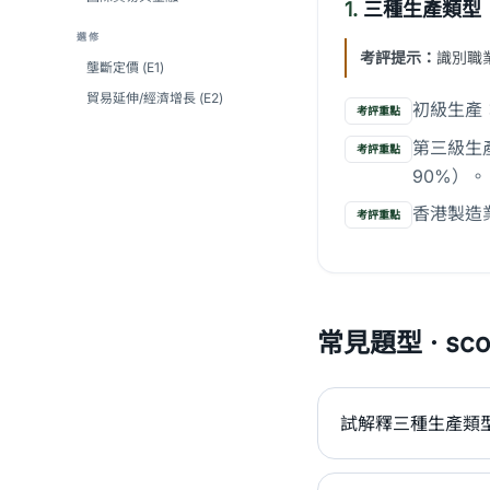
1.
三種生產類型
選修
考評提示：
識別職
壟斷定價 (E1)
貿易延伸/經濟增長 (E2)
初級生產
考評重點
第三級生
考評重點
90%）。
香港製造
考評重點
常見題型 · scor
試解釋三種生產類型