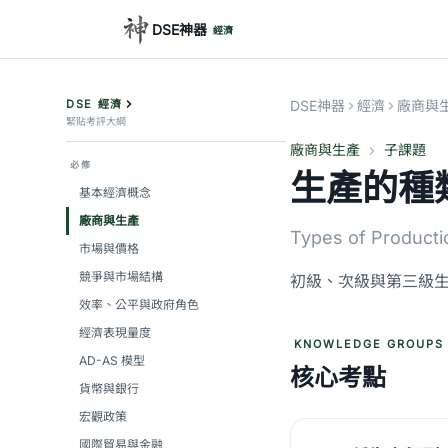
DSE神器
經濟
DSE 經濟
DSE神器
經濟
廠商與
緊貼考評大綱
廠商與生產
子課題
必修
生產的種
基本經濟概念
廠商與生產
Types of Producti
市場與價格
競爭與市場結構
初級、次級與第三級
效率、公平與政府角色
經濟表現量度
KNOWLEDGE GROUPS
AD-AS 模型
核心考點
貨幣與銀行
宏觀政策
國際貿易與金融