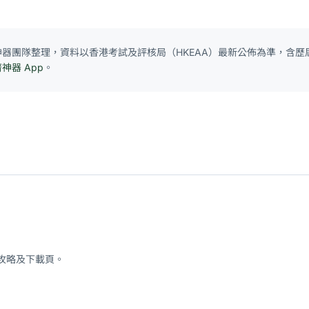
E 神器團隊整理，資料以香港考試及評核局（HKEAA）最新公佈為準，含歷屆
濟神器 App
。
、攻略及下載頁。