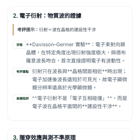
2.
電子衍射：物質波的證據
考評提示：
衍射＝波在晶格的建設性干涉
**Davisson–Germer 實驗**：電子束射向鎳
流程
晶體，在特定角度出現衍射強度極大，與德布
羅意波長吻合，首次直接證明電子有波動性。
衍射只在波長與**晶格間距相近**時出現；
考評重點
電子加速後波長遠短於可見光，故電子顯微
鏡分辨率遠高於光學顯微鏡。
^^電子衍射不是「電子互相碰撞」^^，而是
易錯陷阱
電子波在晶格平面間的**建設性干涉**。
3.
隧穿效應與測不準原理