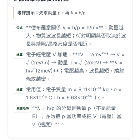
考評提示：
先求動量 p，再 λ = h/p
**德布羅意關係 λ = h/p = h/mv**：動量越
公式
大，物質波波長越短；衍射明顯與否取決於波
長與縫隙/晶格尺度是否相近。
電子經電壓 V 加速：**eV = ½mv²** → v =
計算
√(2eV/m) → 動量 p = √(2meV) → **λ =
h/√(2meV)**；電壓越高，波長越短，繞射
條紋越密。
常用值：電子質量 m = 9.11×10⁻³¹ kg，e =
計算
1.6×10⁻¹⁹ C，h = 6.63×10⁻³⁴ J s。
^^λ = h/p 的分母是動量 p（不是能量
易錯陷阱
E）；亦勿把 p 當功率或把 V（電壓）當
v（速度）^^。