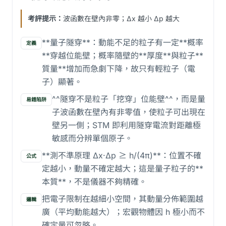
考評提示：
波函數在壁內非零；Δx 越小 Δp 越大
**量子隧穿**：動能不足的粒子有一定**概率
定義
**穿越位能壁；概率隨壁的**厚度**與粒子**
質量**增加而急劇下降，故只有輕粒子（電
子）顯著。
^^隧穿不是粒子「挖穿」位能壁^^，而是量
易錯陷阱
子波函數在壁內有非零值，使粒子可出現在
壁另一側；STM 即利用隧穿電流對距離極
敏感而分辨單個原子。
**測不準原理 Δx·Δp ≥ h/(4π)**：位置不確
公式
定越小，動量不確定越大；這是量子粒子的**
本質**，不是儀器不夠精確。
把電子限制在越細小空間，其動量分佈範圍越
邏輯
廣（平均動能越大）；宏觀物體因 h 極小而不
確定量可忽略。