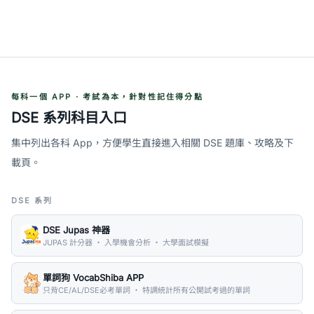
每科一個 APP · 考試為本，針對性記住得分點
DSE 系列科目入口
集中列出各科 App，方便學生直接進入相關 DSE 題庫、攻略及下
載頁。
DSE 系列
DSE Jupas 神器
JUPAS 計分器 ・ 入學機會分析 ・ 大學面試模擬
單詞狗 VocabShiba APP
只背CE/AL/DSE必考單詞 ・ 特調統計所有公開試考過的單詞